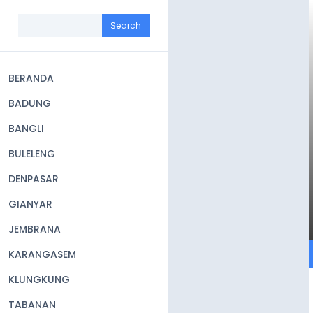
Skip
to
Search
main
content
BERANDA
Main
BADUNG
navigation
BANGLI
BULELENG
DENPASAR
GIANYAR
JEMBRANA
KARANGASEM
KLUNGKUNG
TABANAN