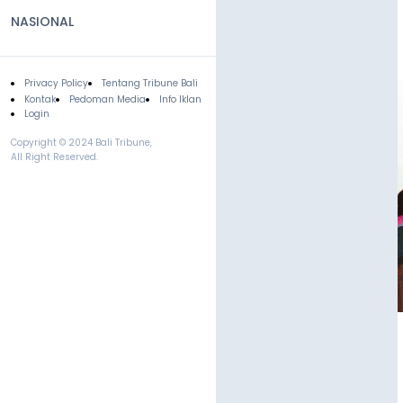
NASIONAL
Privacy Policy
Tentang Tribune Bali
Footer
Kontak
Pedoman Media
Info Iklan
Login
Copyright © 2024 Bali Tribune,
All Right Reserved.