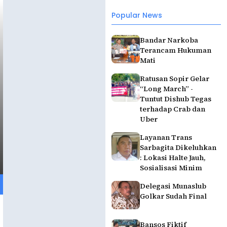
Popular News
Bandar Narkoba
Terancam Hukuman
Mati
Ratusan Sopir Gelar
“Long March” -
Tuntut Dishub Tegas
terhadap Crab dan
Uber
Layanan Trans
Sarbagita Dikeluhkan
: Lokasi Halte Jauh,
Sosialisasi Minim
Delegasi Munaslub
Golkar Sudah Final
Bansos Fiktif