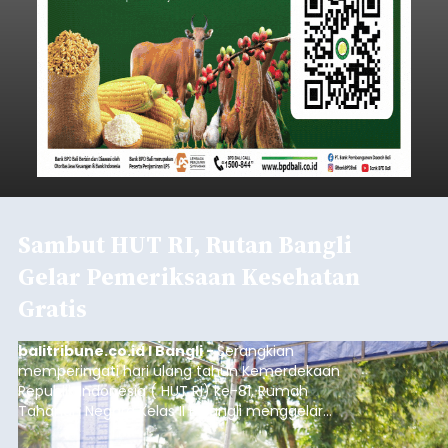
Sambut HUT RI, Rutan Bangli
Gelar Pemeriksaan Kesehatan
Gratis
balitribune.co.id I Bangli -
Serangkian
memperingati hari ulang tahun Kemerdekaan
Republik Indonesia ( HUT RI) ke-81, Rumah
Tahanan Negara Kelas II B Bangli menggelar
kegiatan pemeriksaan kesehatan gratis, Rabu