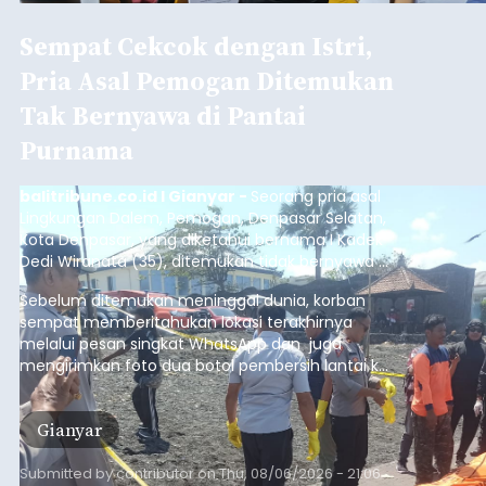
Sempat Cekcok dengan Istri,
Pria Asal Pemogan Ditemukan
Tak Bernyawa di Pantai
Purnama
balitribune.co.id I Gianyar -
Seorang pria asal
Lingkungan Dalem, Pemogan, Denpasar Selatan,
Kota Denpasar, yang diketahui bernama I Kadek
Dedi Wiranata (35), ditemukan tidak bernyawa di
pesisir Pantai Purnama, Sukawati.
Sebelum ditemukan meninggal dunia, korban
sempat memberitahukan lokasi terakhirnya
melalui pesan singkat WhatsApp dan juga
mengirimkan foto dua botol pembersih lantai ke
istrinya.
Gianyar
Submitted by
contributor
on
Thu, 08/06/2026 - 21:06