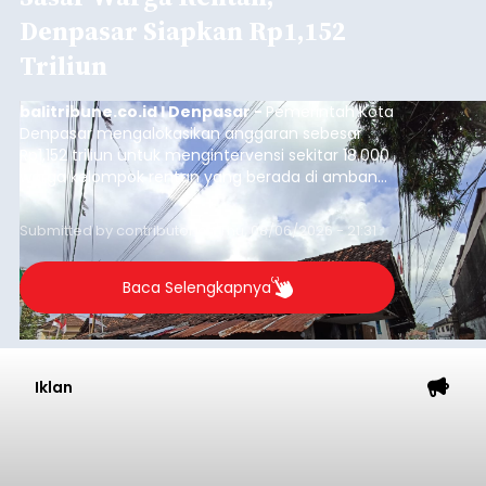
Denpasar Siapkan Rp1,152
Triliun
balitribune.co.id I Denpasar -
Pemerintah Kota
Denpasar mengalokasikan anggaran sebesar
Rp1,152 triliun untuk mengintervensi sekitar 18.000
warga kelompok rentan yang berada di ambang
garis kemiskinan. Langkah strategis ini diambil
guna menjaga masyarakat yang berada pada
Submitted by
contributor
on
Thu, 08/06/2026 - 21:31
kelompok desil 5 dan 6 tersebut agar tidak
merosot ke kategori miskin.
Baca Selengkapnya
Iklan