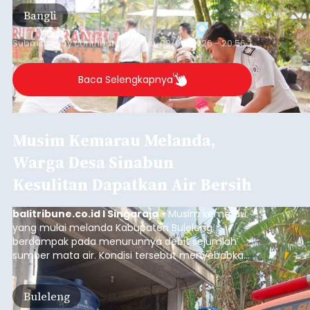
(6/8/2026).
Bangli
Submitted by
contributor
on
Thu, 08/06/2026 - 20:56
Baca Selengkapnya
Musim Kemarau Melanda,
Warga Desa Sinabun
Kesulitan Dapatkan Air Bersih
balitribune.co.id I Singaraja -
Musim kemarau
yang mulai melanda Kabupaten Buleleng
berdampak pada menurunnya debit sejumlah
sumber mata air. Kondisi tersebut menyebabkan
warga di beberapa desa mulai mengalami
kesulitan mendapatkan air bersih, terutama
Buleleng
untuk memenuhi kebutuhan mandi, cuci, dan