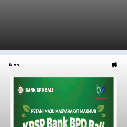
Iklan