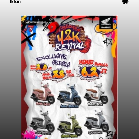
Iklan