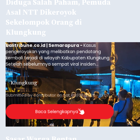
Diduga Salah Paham, Pemuda
Asal NTT Dikeroyok
Sekelompok Orang di
Klungkung
balitribune.co.id | Semarapura -
Kasus
pengeroyokan yang melibatkan pendatang
kembali terjadi di wilayah Kabupaten Klungkung.
Setelah sebelumnya sempat viral insiden
keributan di barat Pasar Galiran, peristiwa serupa
kini menimpa seorang pemuda asal Kabupaten
Klungkung
Sumba Barat Daya (SBD), Nusa Tenggara Timur
(NTT).
Submitted by
contributor
on
Sat, 08/08/2026 - 13:07
Baca Selengkapnya
Sasar Warga Rentan,