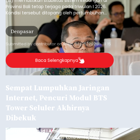
(BI) memastikan stabilitas sistem keuangan di
Provinsi Bali tetap terjaga pada triwulan I 2026.
Kondisi tersebut ditopang oleh pertumbuhan
penyaluran kredit yang masih positif, terutama
pada sektor-sektor utama penggerak ekonomi
Denpasar
daerah, dengan risiko kredit yang tetap
terkendali.
Submitted by
contributor
on
Wed, 08/05/2026 - 18:15
Baca Selengkapnya
Sempat Lumpuhkan Jaringan
Internet, Pencuri Modul BTS
Tower Seluler Akhirnya
Dibekuk
balitribune.co.id I Amlapura -
Lumpuhnya
jaringan internet di wilayah Kota Amlapura