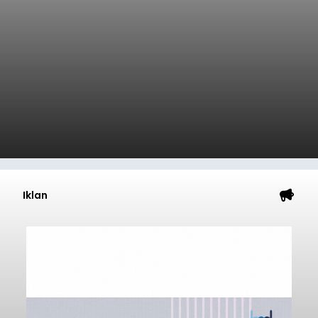
Iklan