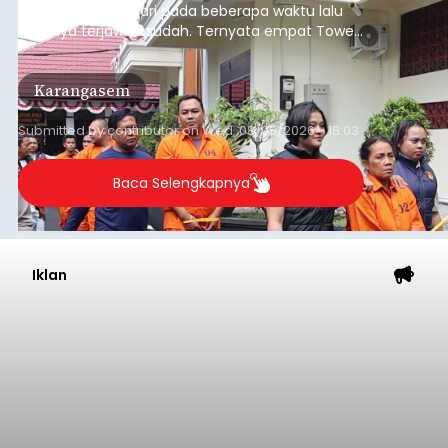
selama berhari-hari pada beberapa waktu lalu
akhirnya terjawab sudah. Ternyata empat Tower
BTS Seluler yang berada di lokasi berbeda di
wilayah Karangasem telah dibobol maling,
Karangasem
dimana bagian modul penguat signal yang
berada di Tower BTS Seluler itu hilang dicuri.
Submitted by
contributor
on
Wed, 08/05/2026 - 18:03
Baca Selengkapnya
Iklan