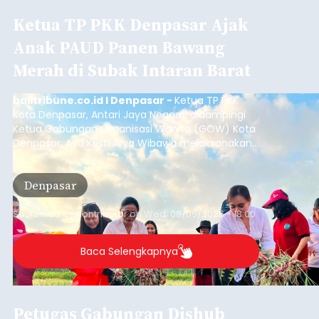
Ketua TP PKK Denpasar Ajak
Anak PAUD Panen Bawang
Merah di Subak Intaran Barat
balitribune.co.id I Denpasar -
Ketua TP PKK
Kota Denpasar, Antari Jaya Negara, didampingi
Ketua Gabungan Organisasi Wanita (GOW) Kota
Denpasar, Ayu Kristi Arya Wibawa melaksanakan
panen bawang merah dan jagung manis
bersama anak-anak Pendidikan Anak Usia Dini
Denpasar
(PAUD) di Subak Intaran Barat, Rabu (5/8/2026).
Submitted by
contributor
on
Wed, 08/05/2026 - 18:00
Baca Selengkapnya
Petugas Gabungan Dishub