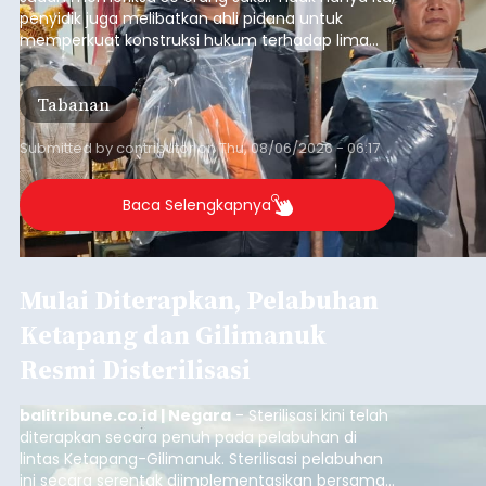
penyidik juga melibatkan ahli pidana untuk
memperkuat konstruksi hukum terhadap lima
orang tersangka yang saat ini ditahan.
Tabanan
Submitted by
contributor
on
Thu, 08/06/2026 - 06:17
Baca Selengkapnya
Mulai Diterapkan, Pelabuhan
Ketapang dan Gilimanuk
Resmi Disterilisasi
balitribune.co.id | Negara
- Sterilisasi kini telah
diterapkan secara penuh pada pelabuhan di
lintas Ketapang-Gilimanuk. Sterilisasi pelabuhan
ini secara serentak diimplementasikan bersama