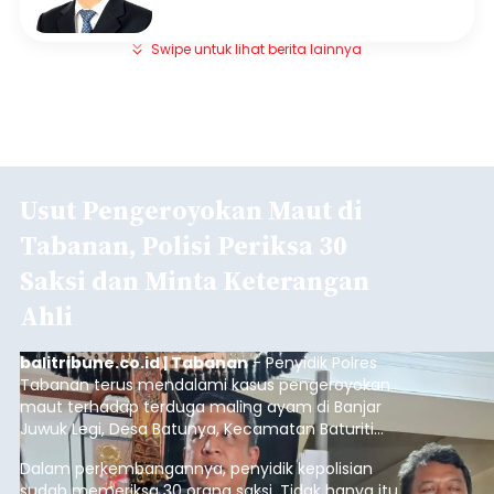
Swipe untuk lihat berita lainnya
Usut Pengeroyokan Maut di
Tabanan, Polisi Periksa 30
Saksi dan Minta Keterangan
Ahli
balitribune.co.id | Tabanan
- Penyidik Polres
Tabanan terus mendalami kasus pengeroyokan
maut terhadap terduga maling ayam di Banjar
Juwuk Legi, Desa Batunya, Kecamatan Baturiti
yang terjadi beberapa waktu lalu.
Dalam perkembangannya, penyidik kepolisian
sudah memeriksa 30 orang saksi. Tidak hanya itu,