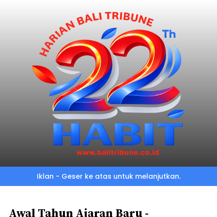
Skip
to
main
content
Iklan - Geser ke atas untuk melanjutkan.
Awal Tahun Ajaran Baru -