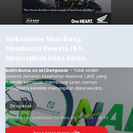
Mekanisme Menabung
Membantu Peserta JKN
Menyiapkan Dana Iuran
balitribune.co.id | Denpasar
- Tidak sedikit
peserta Jaminan Kesehatan Nasional (JKN) yang
memiliki kemauan membayar iuran, namun
mengalami kendala menyiapkan dana secara
penuh saat jatuh tempo pembayaran iuran.
Kondisi ini terutama dialami oleh peserta
Denpasar
segmen Pekerja Bukan Penerima Upah (PBPU)
yang memiliki penghasilan tidak tetap.
Submitted by
contributor
on
Wed, 08/05/2026 - 20:43