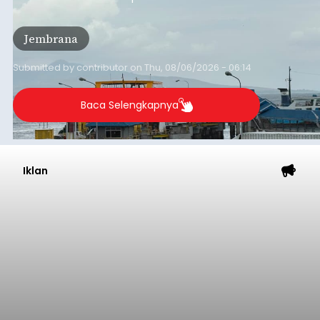
empat pelabuhan utama lainnya, yakni
Pelabuhan Merak, Bakauheni, Kayangan, dan
Jembrana
Lembar pada Rabu (5/8/2026).
Submitted by
contributor
on
Thu, 08/06/2026 - 06:14
Baca Selengkapnya
Iklan