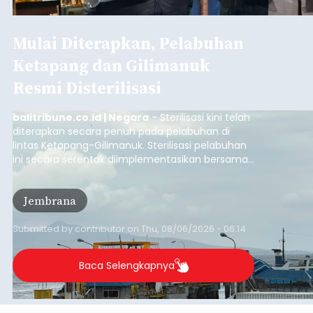
Mulai Diterapkan, Pelabuhan
Ketapang dan Gilimanuk
Resmi Disterilisasi
balitribune.co.id | Negara
- Sterilisasi kini telah
diterapkan secara penuh pada pelabuhan di
lintas Ketapang-Gilimanuk. Sterilisasi pelabuhan
ini secara serentak diimplementasikan bersama
empat pelabuhan utama lainnya, yakni
Pelabuhan Merak, Bakauheni, Kayangan, dan
Jembrana
Lembar pada Rabu (5/8/2026).
Submitted by
contributor
on
Thu, 08/06/2026 - 06:14
Baca Selengkapnya