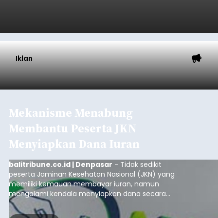
Iklan
Mekanisme Menabung
Membantu Peserta JKN
Menyiapkan Dana Iuran
balitribune.co.id | Denpasar
- Tidak sedikit
peserta Jaminan Kesehatan Nasional (JKN) yang
memiliki kemauan membayar iuran, namun
mengalami kendala menyiapkan dana secara
penuh saat jatuh tempo pembayaran iuran.
Kondisi ini terutama dialami oleh peserta