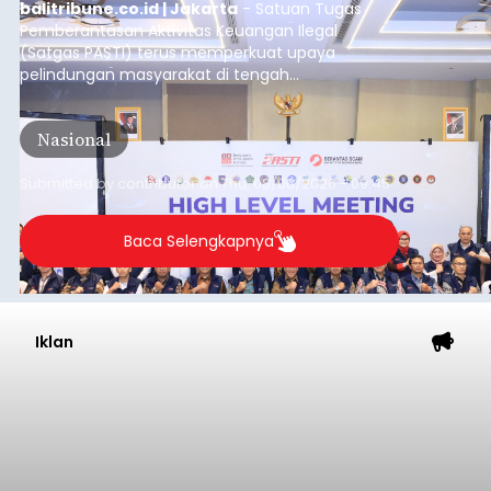
balitribune.co.id | Jakarta
- Satuan Tugas
Pemberantasan Aktivitas Keuangan Ilegal
(Satgas PASTI) terus memperkuat upaya
pelindungan masyarakat di tengah
meningkatnya ancaman penipuan digital yang
semakin kompleks.
Nasional
Submitted by
contributor
on
Thu, 08/06/2026 - 09:45
Baca Selengkapnya
Iklan