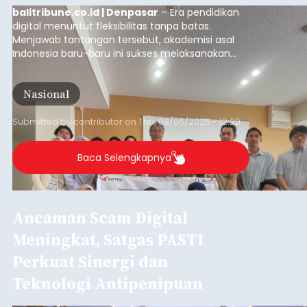
balitribune.co.id | Denpasar
– Era pendidikan
digital menuntut fleksibilitas tanpa batas.
Menjawab tantangan tersebut, akademisi asal
Indonesia baru-baru ini sukses melaksanakan
program Pengabdian Kepada Masyarakat (PKM)
skala internasional di Distributed Systems
Nasional
Laboratory, Okayama University, Jepang.
Submitted by
contributor
on
Thu, 08/06/2026 - 12:20
Baca Selengkapnya
Ancaman Scam Digital
Meningkat, Satgas PASTI
Perkuat Sinergi dan
Teknologi Antipenipuan