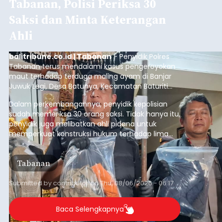
Tabanan, Polisi Periksa 30
Saksi dan Minta Keterangan
Ahli
balitribune.co.id | Tabanan
- Penyidik Polres
Tabanan terus mendalami kasus pengeroyokan
maut terhadap terduga maling ayam di Banjar
Juwuk Legi, Desa Batunya, Kecamatan Baturiti
yang terjadi beberapa waktu lalu.
Dalam perkembangannya, penyidik kepolisian
sudah memeriksa 30 orang saksi. Tidak hanya itu,
penyidik juga melibatkan ahli pidana untuk
memperkuat konstruksi hukum terhadap lima
orang tersangka yang saat ini ditahan.
Tabanan
Submitted by
contributor
on
Thu, 08/06/2026 - 06:17
Baca Selengkapnya