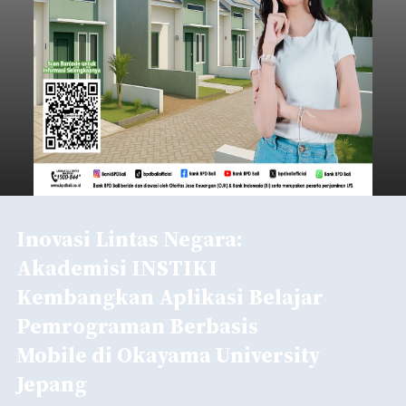
Inovasi Lintas Negara:
Akademisi INSTIKI
Kembangkan Aplikasi Belajar
Pemrograman Berbasis
Mobile di Okayama University
Jepang