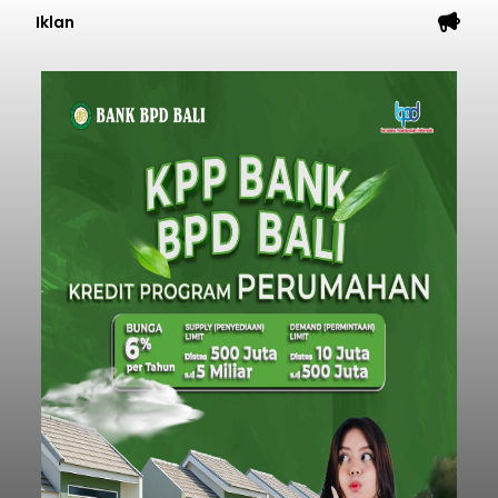
Iklan