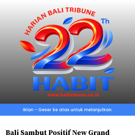
Skip
to
main
content
Iklan - Geser ke atas untuk melanjutkan.
Bali Sambut Positif New Grand