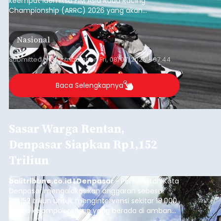
keempat Idemitsu FIM Asia Road Racing
Championship (ARRC) 2026 yang akan
berlangsung di Pertamina Mandalika
International Circuit, Lombok, Nusa Tenggara
Nasional
Barat, pada 7–9 Agustus 2026.
Submitted by
contributor
on
Fri, 08/07/2026 - 07:44
Baca Selengkapnya
Sasar Warga Rentan,
Denpasar Siapkan Rp1,152
Triliun
balitribune.co.id I Denpasar -
Pemerintah Kota
Denpasar mengalokasikan anggaran sebesar
Rp1,152 triliun untuk mengintervensi sekitar 18.000
warga kelompok rentan yang berada di ambang
garis kemiskinan. Langkah strategis ini diambil