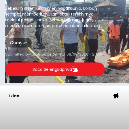
pesisir Pantai Purnama, Sukawati.
Sebelum ditemukan meninggal dunia, korban
sempat memberitahukan lokasi terakhirnya
melalui pesan singkat WhatsApp dan juga
mengirimkan foto dua botol pembersih lantai ke
istrinya.
Gianyar
Submitted by
contributor
on
Thu, 08/06/2026 - 21:06
Baca Selengkapnya
Iklan