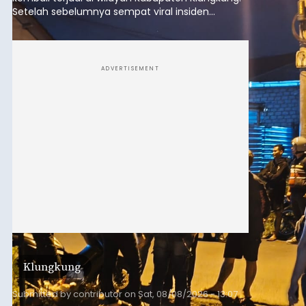
Setelah sebelumnya sempat viral insiden
keributan di barat Pasar Galiran, peristiwa serupa
kini menimpa seorang pemuda asal Kabupaten
Sumba Barat Daya (SBD), Nusa Tenggara Timur
(NTT).
ADVERTISEMENT
Klungkung
Submitted by
contributor
on
Sat, 08/08/2026 - 13:07