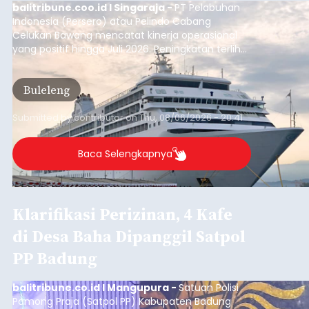
balitribune.coo.id I Singaraja -
PT Pelabuhan
Indonesia (Persero) atau Pelindo Cabang
Celukan Bawang mencatat kinerja operasional
yang positif hingga Juli 2026. Peningkatan terlihat
dari arus kapal yang mencapai 1,48 juta Gross
Tonnage (GT), atau tumbuh 12,4 persen
Buleleng
dibandingkan periode yang sama tahun lalu
yang tercatat sebesar 1,32 juta GT.
Submitted by
contributor
on
Thu, 08/06/2026 - 20:41
Baca Selengkapnya
Klarifikasi Perizinan, 4 Kafe
di Desa Baha Dipanggil Satpol
PP Badung
balitribune.co.id I Mangupura -
Satuan Polisi
Pamong Praja (Satpol PP) Kabupaten Badung