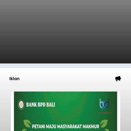
Iklan