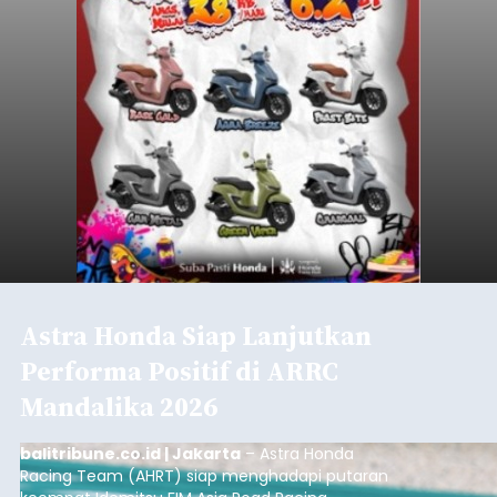
Astra Honda Siap Lanjutkan
Performa Positif di ARRC
Mandalika 2026
balitribune.co.id | Jakarta
– Astra Honda
Racing Team (AHRT) siap menghadapi putaran