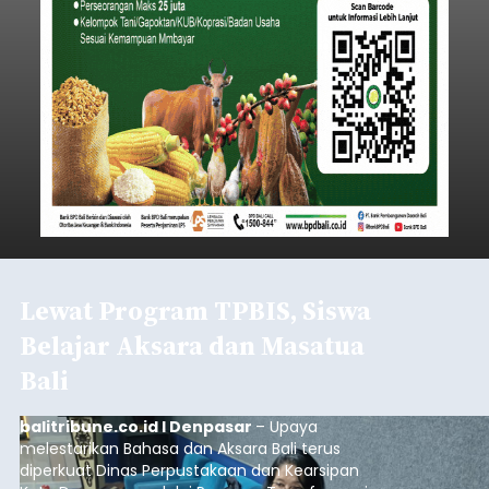
Lewat Program TPBIS, Siswa
Belajar Aksara dan Masatua
Bali
balitribune.co.id I Denpasar
– Upaya
melestarikan Bahasa dan Aksara Bali terus
diperkuat Dinas Perpustakaan dan Kearsipan