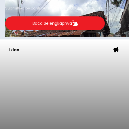
guna menjaga masyarakat yang berada pada
Submitted by
contributor
on
Thu, 08/06/2026 - 21:31
kelompok desil 5 dan 6 tersebut agar tidak
merosot ke kategori miskin.
Baca Selengkapnya
Iklan