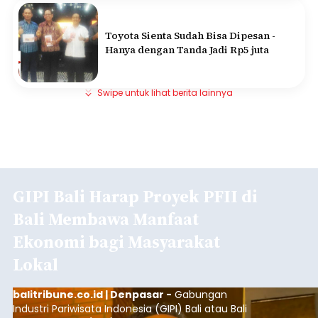
Toyota Sienta Sudah Bisa Dipesan -
Hanya dengan Tanda Jadi Rp5 juta
Swipe untuk lihat berita lainnya
GIPI Bali Harap Proyek PFII di
Bali Membawa Manfaat
Ekonomi bagi Masyarakat
Lokal
balitribune.co.id | Denpasar -
Gabungan
Industri Pariwisata Indonesia (GIPI) Bali atau Bali