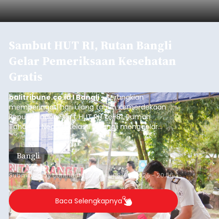
Sambut HUT RI, Rutan Bangli
Gelar Pemeriksaan Kesehatan
Gratis
balitribune.co.id I Bangli -
Serangkian
memperingati hari ulang tahun Kemerdekaan
Republik Indonesia ( HUT RI) ke-81, Rumah
Tahanan Negara Kelas II B Bangli menggelar
kegiatan pemeriksaan kesehatan gratis, Rabu
(6/8/2026).
Bangli
Submitted by
contributor
on
Thu, 08/06/2026 - 20:56
Baca Selengkapnya