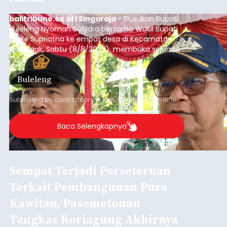
balitribune.co.id I Singaraja -
Blusukan Bupati
Buleleng Nyoman Sutjidra bersama Wakil Bupati
Gede Supriatna ke empat desa di Kecamatan
Gerokgak, Sabtu (8/8/2026), membuka sejumlah
persoalan yang masih dihadapi masyarakat. Dari
jalan desa yang rusak hingga potensi pertanian
Buleleng
yang belum optimal, semuanya menjadi
perhatian pemerintah daerah.
Submitted by
contributor
on
Sun, 08/09/2026 - 18:16
Baca Selengkapnya
Sempat Terjadi Perseteruan
Terkait Pembangunan Pura
Kawitan, Pasemetonan
Tangkas Koriagung Akhirnya