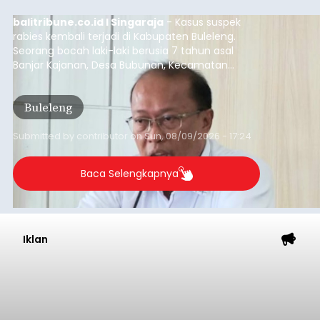
balitribune.co.id I Singaraja
- Kasus suspek
rabies kembali terjadi di Kabupaten Buleleng.
Seorang bocah laki-laki berusia 7 tahun asal
Banjar Kajanan, Desa Bubunan, Kecamatan
Seririt, dilaporkan mengalami gejala khas rabies
setelah sebelumnya digigit anjing pada awal Juni
Buleleng
2026.
Submitted by
contributor
on
Sun, 08/09/2026 - 17:24
Baca Selengkapnya
Iklan