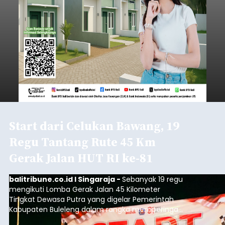
Start dari Celukan Bawang, 19
Regu Tantang Rute 45 Km
Gerak Jalan HUT RI ke-81
balitribune.co.id I Singaraja -
Sebanyak 19 regu
mengikuti Lomba Gerak Jalan 45 Kilometer
Tingkat Dewasa Putra yang digelar Pemerintah
Kabupaten Buleleng dalam rangka memperingati
HUT ke-81 Kemerdekaan Republik Indonesia.