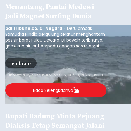
Menantang, Pantai Medewi
Jadi Magnet Surfing Dunia
balitribune.co.id | Negara
- Deru ombak
Samudra Hindia bergulung teratur menghantam
pesisir barat Pulau Dewata. Di bawah terik surya,
gemuruh air laut berpadu dengan sorak-sorai
penonton yang memadati Pantai Medewi,
Kecamatan Pekutatan pada Minggu (9/8/2026).
Jembrana
Ratusan peselancar dari berbagai penjuru
nusantara berkompetisi menaklukan ombak
terbaik dan menantang.
Submitted by
contributor
on
Sun, 08/09/2026 - 19:38
Baca Selengkapnya
Bupati Badung Minta Pejuang
Dialisis Tetap Semangat Jalani