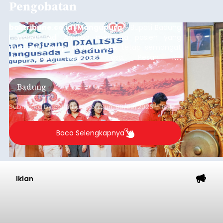
Pengobatan
balitribune.co.id | Mangupura
- Bupati Badung
I Wayan Adi Arnawa meminta pasien yang
menjalani terapi dialisis untuk tetap semangat
dan tidak berputus asa. Pesan itu
disampaikannya saat menghadiri Sarasehan
Pejuang Dialisis yang digelar RSD Mangusada di
Badung
Ruang Kertha Gosana, Puspem Badung, Minggu
(9/8/2026).
Submitted by
contributor
on
Sun, 08/09/2026 - 18:44
Baca Selengkapnya
Iklan