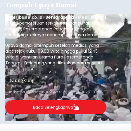
Tempuh Upaya Damai
balitribune.co.id I Semarapura -
Meski sempat
terjadi perseteruan terkait pembangunan di Pura
Kawitan, Pasemetonan Pangeran Tangkas
Koriagung akhirnya menempuh upaya damai,
pada Minggu (9/8/2026).
Upaya damai ditempuh setelah mediasi yang
alot sejak pukul 09.00 Wita hingga pukul 12.45
Wita di wantilan utama Pura Pasemetonan
Tangkas Koriagung,yang dilakukan para sesepuh
kedua belah pihak yang berseberangan.
Klungkung
Submitted by
contributor
on
Sun, 08/09/2026 - 17:38
Baca Selengkapnya