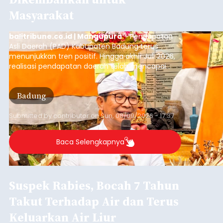
Masyarakat
balitribune.co.id | Mangupura
- Pendapatan
Asli Daerah (PAD) Kabupaten Badung terus
menunjukkan tren positif. Hingga akhir Juli 2026,
realisasi pendapatan daerah telah mencapai
Rp4,1 triliun atau rata-rata sekitar Rp730 miliar
per bulan, meningkat signifikan dibandingkan
Badung
rata-rata penerimaan sebelumnya yang berkisar
Rp350 miliar hingga Rp400 miliar per bulan.
Submitted by
contributor
on
Sun, 08/09/2026 - 17:37
Baca Selengkapnya
Suspek Rabies, Bocah 7 Tahun
Takut Terhadap Air dan Terus
Keluarkan Air Liur