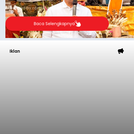
Rp350 miliar hingga Rp400 miliar per bulan.
Submitted by
contributor
on
Sun, 08/09/2026 - 18:22
Baca Selengkapnya
Iklan