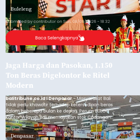
Lomba resmi dimulai dari Lapangan Sepak Bola
Buleleng
Desa Celukan Bawang, Sabtu (8/8/2026) malam.
Submitted by
contributor
on
Sun, 08/09/2026 - 18:32
Baca Selengkapnya
Jaga Harga dan Pasokan, 1.150
Ton Beras Digelontor ke Ritel
Modern
balitribune.co.id I Denpasar
- Masyarakat Bali
tidak perlu khawatir terhadap ketersediaan beras
dalam beberapa bulan ke depan. Perum BULOG
Kantor Wilayah Bali memastikan stok Cadangan
Beras Pemerintah (CBP) masih dalam kondisi
aman, bahkan diproyeksikan mampu memenuhi
Denpasar
kebutuhan masyarakat hingga sekitar 10 bulan.