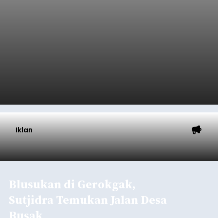
Iklan
Blusukan di Gerokgak,
Sutjidra Temukan Jalan Desa
Rusak