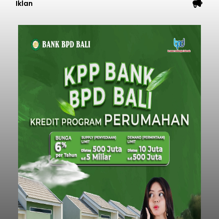
Iklan