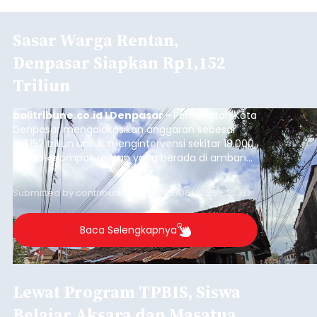
Sasar Warga Rentan,
Denpasar Siapkan Rp1,152
Triliun
balitribune.co.id I Denpasar -
Pemerintah Kota
Denpasar mengalokasikan anggaran sebesar
Rp1,152 triliun untuk mengintervensi sekitar 18.000
warga kelompok rentan yang berada di ambang
garis kemiskinan. Langkah strategis ini diambil
guna menjaga masyarakat yang berada pada
Submitted by
contributor
on
Thu, 08/06/2026 - 21:31
kelompok desil 5 dan 6 tersebut agar tidak
merosot ke kategori miskin.
Baca Selengkapnya
Lewat Program TPBIS, Siswa
Belajar Aksara dan Masatua