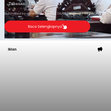
Tabanan
Submitted by
contributor
on
Thu, 08/06/2026 - 20:33
Baca Selengkapnya
Iklan