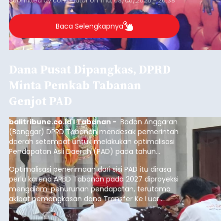
Submitted by
contributor
on
Thu, 08/06/2026 - 20:38
Baca Selengkapnya
Dana Pusat Dipangkas, DPRD
Minta Pemkab Tabanan
Genjot PAD
balitribune.co.id I Tabanan -
Badan Anggaran
(Banggar) DPRD Tabanan mendesak pemerintah
daerah setempat untuk melakukan optimalisasi
Pendapatan Asli Daerah (PAD) pada tahun
anggaran 2027.
Optimalisasi penerimaan dari sisi PAD itu dirasa
perlu karena APBD Tabanan pada 2027 diproyeksi
mengalami penurunan pendapatan, terutama
akibat pemangkasan dana Transfer Ke Luar
Daerah (TKD) dari pemerintah pusat.