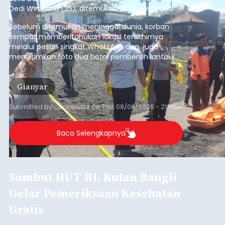
Dedi Wiranata (35), ditemukan tidak bernyawa di
pesisir Pantai Purnama, Sukawati.
Sebelum ditemukan meninggal dunia, korban
sempat memberitahukan lokasi terakhirnya
melalui pesan singkat WhatsApp dan juga
mengirimkan foto dua botol pembersih lantai ke
istrinya.
Gianyar
Submitted by
contributor
on
Thu, 08/06/2026 - 21:06
Baca Selengkapnya
Sambut HUT RI, Rutan Bangli
Gelar Pemeriksaan Kesehatan
Gratis