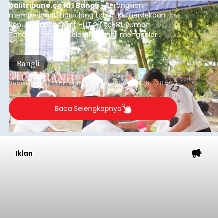
balitribune.co.id I Bangli -
Serangkian
memperingati hari ulang tahun Kemerdekaan
Republik Indonesia ( HUT RI) ke-81, Rumah
Tahanan Negara Kelas II B Bangli menggelar
kegiatan pemeriksaan kesehatan gratis, Rabu
(6/8/2026).
Bangli
Submitted by
contributor
on
Thu, 08/06/2026 - 20:56
Baca Selengkapnya
Iklan