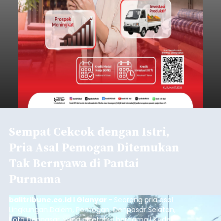
Sempat Cekcok dengan Istri,
Pria Asal Pemogan Ditemukan
Tak Bernyawa di Pantai
Purnama
balitribune.co.id I Gianyar -
Seorang pria asal
Lingkungan Dalem, Pemogan, Denpasar Selatan,
Kota Denpasar, yang diketahui bernama I Kadek