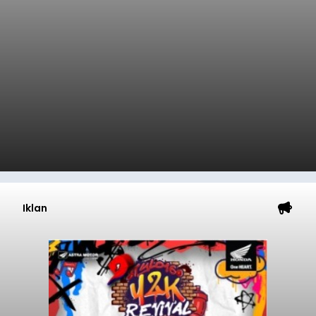
Iklan