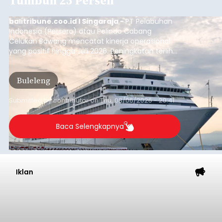
Tumbuh 25 Persen
balitribune.coo.id I Singaraja -
PT Pelabuhan
Indonesia (Persero) atau Pelindo Cabang
Celukan Bawang mencatat kinerja operasional
yang positif hingga Juli 2026. Peningkatan terlihat
dari arus kapal yang mencapai 1,48 juta Gross
Tonnage (GT), atau tumbuh 12,4 persen
Buleleng
dibandingkan periode yang sama tahun lalu
yang tercatat sebesar 1,32 juta GT.
Submitted by
contributor
on
Thu, 08/06/2026 - 20:41
Baca Selengkapnya
Iklan