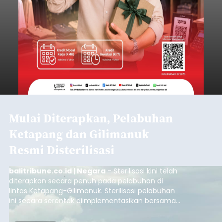
Mulai Diterapkan, Pelabuhan
Ketapang dan Gilimanuk
Resmi Disterilisasi
balitribune.co.id | Negara
- Sterilisasi kini telah
diterapkan secara penuh pada pelabuhan di
lintas Ketapang-Gilimanuk. Sterilisasi pelabuhan
ini secara serentak diimplementasikan bersama
empat pelabuhan utama lainnya, yakni
Pelabuhan Merak, Bakauheni, Kayangan, dan