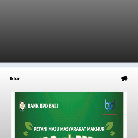
Iklan