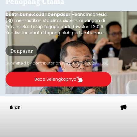
Penopang Utama
balitribune.co.id I Denpasar -
Bank Indonesia
(BI) memastikan stabilitas sistem keuangan di
Provinsi Bali tetap terjaga pada triwulan I 2026.
Kondisi tersebut ditopang oleh pertumbuhan
penyaluran kredit yang masih positif, terutama
pada sektor-sektor utama penggerak ekonomi
Denpasar
daerah, dengan risiko kredit yang tetap
terkendali.
Submitted by
contributor
on
Wed, 08/05/2026 - 18:15
Baca Selengkapnya
Iklan