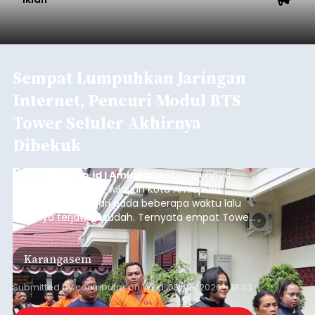
Sempat Lumpuhkan Jaringan
Internet, Pencuri Modul BTS
Tower Seluler Akhirnya
Dibekuk
balitribune.co.id I Amlapura -
Lumpuhnya
jaringan internet di wilayah Kota Amlapura
selama berhari-hari pada beberapa waktu lalu
akhirnya terjawab sudah. Ternyata empat Tower
BTS Seluler yang berada di lokasi berbeda di
wilayah Karangasem telah dibobol maling,
Karangasem
dimana bagian modul penguat signal yang
berada di Tower BTS Seluler itu hilang dicuri.
Submitted by
contributor
on
Wed, 08/05/2026 - 18:03