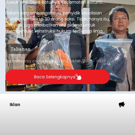
Juwuk Legi, Desa Batunya, Kecamatan Baturiti
yang terjadi beberapa waktu lalu.
Dalam perkembangannya, penyidik kepolisian
sudah memeriksa 30 orang saksi. Tidak hanya itu,
penyidik juga melibatkan ahli pidana untuk
memperkuat konstruksi hukum terhadap lima
orang tersangka yang saat ini ditahan.
Tabanan
Submitted by
contributor
on
Thu, 08/06/2026 - 06:17
Baca Selengkapnya
Iklan