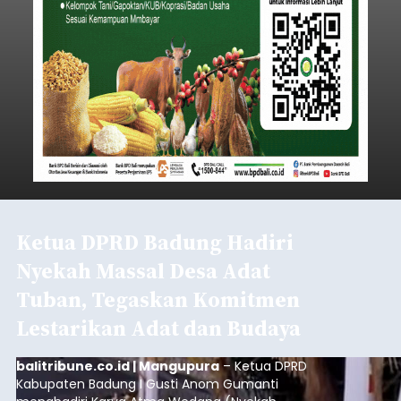
Ketua DPRD Badung Hadiri
Nyekah Massal Desa Adat
Tuban, Tegaskan Komitmen
Lestarikan Adat dan Budaya
balitribune.co.id | Mangupura
– Ketua DPRD
Kabupaten Badung I Gusti Anom Gumanti