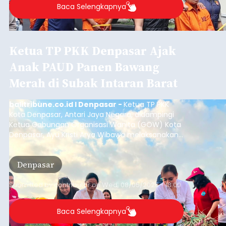
Baca Selengkapnya
Ketua TP PKK Denpasar Ajak
Anak PAUD Panen Bawang
Merah di Subak Intaran Barat
balitribune.co.id I Denpasar -
Ketua TP PKK
Kota Denpasar, Antari Jaya Negara, didampingi
Ketua Gabungan Organisasi Wanita (GOW) Kota
Denpasar, Ayu Kristi Arya Wibawa melaksanakan
panen bawang merah dan jagung manis
bersama anak-anak Pendidikan Anak Usia Dini
Denpasar
(PAUD) di Subak Intaran Barat, Rabu (5/8/2026).
Submitted by
contributor
on
Wed, 08/05/2026 - 18:00
Baca Selengkapnya