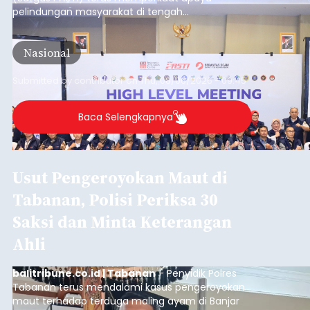
pelindungan masyarakat di tengah
meningkatnya ancaman penipuan digital yang
semakin kompleks.
Nasional
Submitted by
contributor
on
Thu, 08/06/2026 - 09:45
Baca Selengkapnya
Usut Pengeroyokan Maut di
Tabanan, Polisi Periksa 30
Saksi dan Minta Keterangan
Ahli
balitribune.co.id | Tabanan
- Penyidik Polres
Tabanan terus mendalami kasus pengeroyokan
maut terhadap terduga maling ayam di Banjar