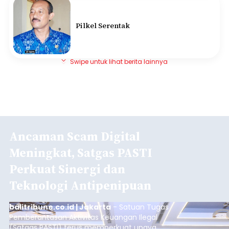
Pilkel Serentak
Swipe untuk lihat berita lainnya
Ancaman Scam Digital
Meningkat, Satgas PASTI
Perkuat Sinergi dan
Teknologi Antipenipuan
balitribune.co.id | Jakarta
- Satuan Tugas
Pemberantasan Aktivitas Keuangan Ilegal
(Satgas PASTI) terus memperkuat upaya