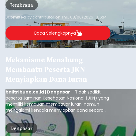
Jembrana
Lembar pada Rabu (5/8/2026).
Submitted by
contributor
on
Thu, 08/06/2026 - 06:14
Baca Selengkapnya
Mekanisme Menabung
Membantu Peserta JKN
Menyiapkan Dana Iuran
balitribune.co.id | Denpasar
- Tidak sedikit
peserta Jaminan Kesehatan Nasional (JKN) yang
memiliki kemauan membayar iuran, namun
mengalami kendala menyiapkan dana secara
penuh saat jatuh tempo pembayaran iuran.
Kondisi ini terutama dialami oleh peserta
Denpasar
segmen Pekerja Bukan Penerima Upah (PBPU)
yang memiliki penghasilan tidak tetap.