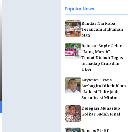
Popular News
Bandar Narkoba
Terancam Hukuman
Mati
Ratusan Sopir Gelar
“Long March” -
Tuntut Dishub Tegas
terhadap Crab dan
Uber
Layanan Trans
Sarbagita Dikeluhkan
: Lokasi Halte Jauh,
Sosialisasi Minim
Delegasi Munaslub
Golkar Sudah Final
Bansos Fiktif