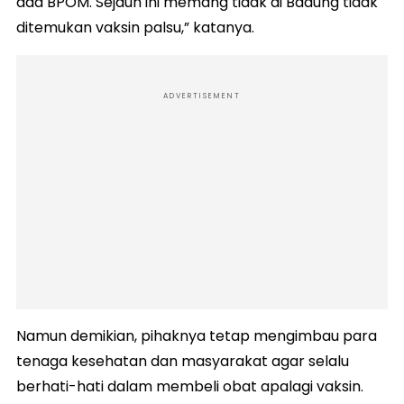
ada BPOM. Sejauh ini memang tidak di Badung tidak
ditemukan vaksin palsu,” katanya.
ADVERTISEMENT
Namun demikian, pihaknya tetap mengimbau para
tenaga kesehatan dan masyarakat agar selalu
berhati-hati dalam membeli obat apalagi vaksin.