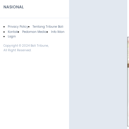
NASIONAL
Privacy Policy
Tentang Tribune Bali
Footer
Kontak
Pedoman Media
Info Iklan
Login
Copyright © 2024 Bali Tribune,
All Right Reserved.