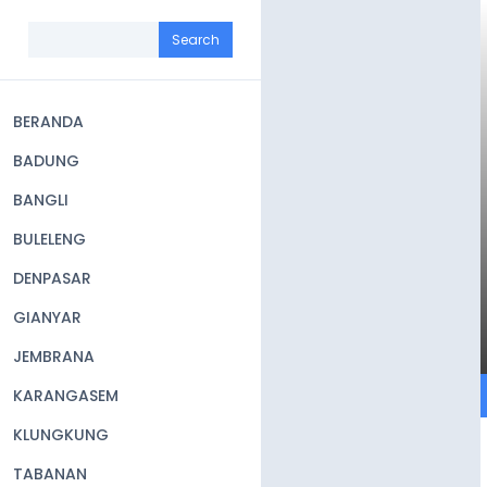
Skip
to
Search
main
content
BERANDA
Main
BADUNG
navigation
BANGLI
BULELENG
DENPASAR
GIANYAR
JEMBRANA
KARANGASEM
KLUNGKUNG
TABANAN