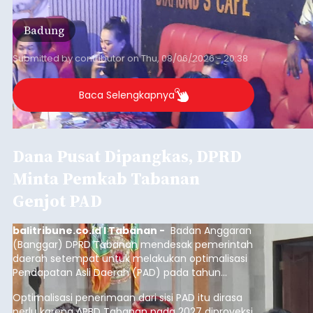
Badung
Submitted by
contributor
on
Thu, 08/06/2026 - 20:38
Baca Selengkapnya
Dana Pusat Dipangkas, DPRD
Minta Pemkab Tabanan
Genjot PAD
balitribune.co.id I Tabanan -
Badan Anggaran
(Banggar) DPRD Tabanan mendesak pemerintah
daerah setempat untuk melakukan optimalisasi
Pendapatan Asli Daerah (PAD) pada tahun
anggaran 2027.
Optimalisasi penerimaan dari sisi PAD itu dirasa
perlu karena APBD Tabanan pada 2027 diproyeksi