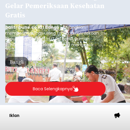
Gelar Pemeriksaan Kesehatan
Gratis
balitribune.co.id I Bangli -
Serangkian
memperingati hari ulang tahun Kemerdekaan
Republik Indonesia ( HUT RI) ke-81, Rumah
Tahanan Negara Kelas II B Bangli menggelar
kegiatan pemeriksaan kesehatan gratis, Rabu
(6/8/2026).
Bangli
Submitted by
contributor
on
Thu, 08/06/2026 - 20:56
Baca Selengkapnya
Iklan