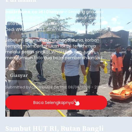
balitribune.co.id I Gianyar -
Seorang pria asal
Lingkungan Dalem, Pemogan, Denpasar Selatan,
Kota Denpasar, yang diketahui bernama I Kadek
Dedi Wiranata (35), ditemukan tidak bernyawa di
pesisir Pantai Purnama, Sukawati.
Sebelum ditemukan meninggal dunia, korban
sempat memberitahukan lokasi terakhirnya
melalui pesan singkat WhatsApp dan juga
mengirimkan foto dua botol pembersih lantai ke
istrinya.
Gianyar
Submitted by
contributor
on
Thu, 08/06/2026 - 21:06
Baca Selengkapnya
Sambut HUT RI, Rutan Bangli