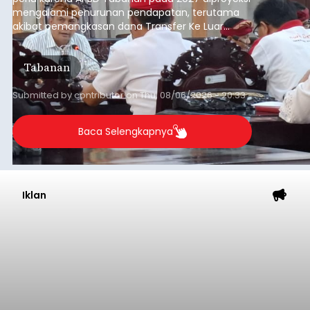
mengalami penurunan pendapatan, terutama
akibat pemangkasan dana Transfer Ke Luar
Daerah (TKD) dari pemerintah pusat.
Tabanan
Submitted by
contributor
on
Thu, 08/06/2026 - 20:33
Baca Selengkapnya
Iklan