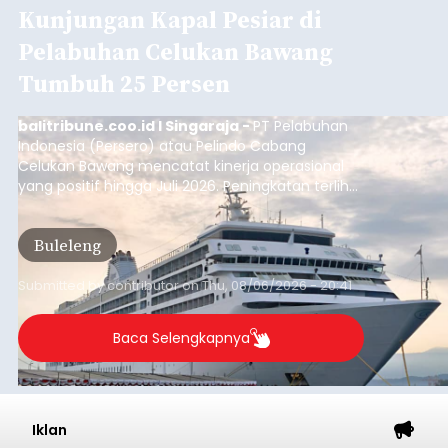
Kunjungan Kapal Pesiar di
Pelabuhan Celukan Bawang
Tumbuh 25 Persen
balitribune.coo.id I Singaraja -
PT Pelabuhan
Indonesia (Persero) atau Pelindo Cabang
Celukan Bawang mencatat kinerja operasional
yang positif hingga Juli 2026. Peningkatan terlihat
dari arus kapal yang mencapai 1,48 juta Gross
Tonnage (GT), atau tumbuh 12,4 persen
Buleleng
dibandingkan periode yang sama tahun lalu
yang tercatat sebesar 1,32 juta GT.
Submitted by
contributor
on
Thu, 08/06/2026 - 20:41
Baca Selengkapnya
Iklan