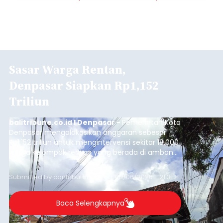
Sasar Warga Rentan,
Denpasar Siapkan Rp1,152
Triliun
balitribune.co.id I Denpasar -
Pemerintah Kota
Denpasar mengalokasikan anggaran sebesar
Rp1,152 triliun untuk mengintervensi sekitar 18.000
warga kelompok rentan yang berada di ambang
garis kemiskinan. Langkah strategis ini diambil
guna menjaga masyarakat yang berada pada
Submitted by
contributor
on
Thu, 08/06/2026 - 21:31
kelompok desil 5 dan 6 tersebut agar tidak
merosot ke kategori miskin.
Baca Selengkapnya