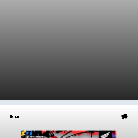
Iklan