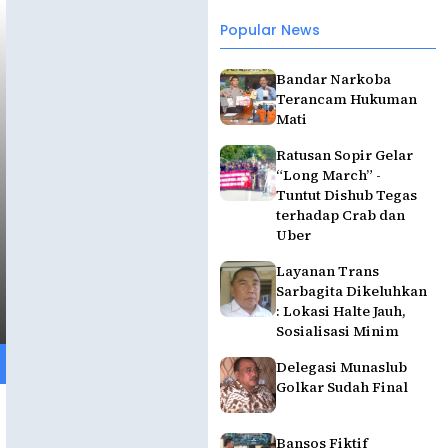
Popular News
Bandar Narkoba
Terancam Hukuman
Mati
Ratusan Sopir Gelar
“Long March” -
Tuntut Dishub Tegas
terhadap Crab dan
Uber
Layanan Trans
Sarbagita Dikeluhkan
: Lokasi Halte Jauh,
Sosialisasi Minim
Delegasi Munaslub
Golkar Sudah Final
Bansos Fiktif