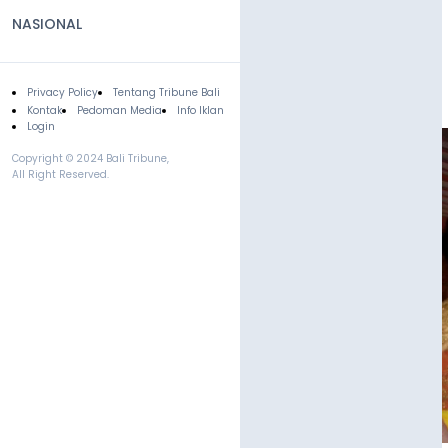
NASIONAL
Privacy Policy
Tentang Tribune Bali
Footer
Kontak
Pedoman Media
Info Iklan
Login
Copyright © 2024 Bali Tribune,
All Right Reserved.