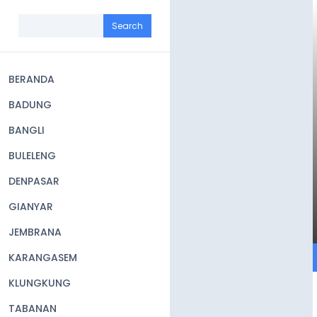
Skip
to
Search
main
content
BERANDA
Main
BADUNG
navigation
BANGLI
BULELENG
DENPASAR
GIANYAR
JEMBRANA
KARANGASEM
KLUNGKUNG
TABANAN