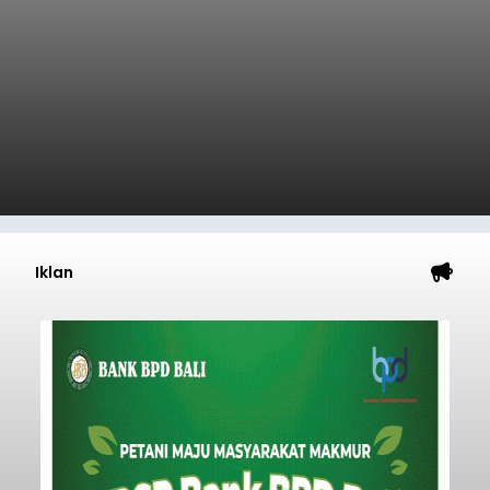
Iklan