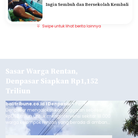
Ingin Sembuh dan Bersekolah Kembali
Swipe untuk lihat berita lainnya
Sasar Warga Rentan,
Denpasar Siapkan Rp1,152
Triliun
balitribune.co.id I Denpasar -
Pemerintah Kota
Denpasar mengalokasikan anggaran sebesar
Rp1,152 triliun untuk mengintervensi sekitar 18.000
warga kelompok rentan yang berada di ambang
garis kemiskinan. Langkah strategis ini diambil
guna menjaga masyarakat yang berada pada