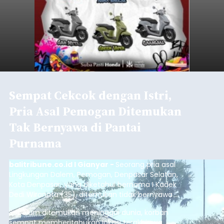
Sempat Cekcok dengan Istri,
Pria Asal Pemogan Ditemukan
Tak Bernyawa di Pantai
Purnama
balitribune.co.id I Gianyar -
Seorang pria asal
Lingkungan Dalem, Pemogan, Denpasar Selatan,
Kota Denpasar, yang diketahui bernama I Kadek
Dedi Wiranata (35), ditemukan tidak bernyawa di
pesisir Pantai Purnama, Sukawati.
Sebelum ditemukan meninggal dunia, korban
sempat memberitahukan lokasi terakhirnya