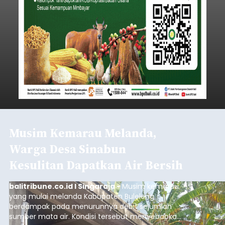
Musim Kemarau Melanda,
Warga Desa Sinabun
Kesulitan Dapatkan Air Bersih
balitribune.co.id I Singaraja -
Musim kemarau
yang mulai melanda Kabupaten Buleleng
berdampak pada menurunnya debit sejumlah
sumber mata air. Kondisi tersebut menyebabkan