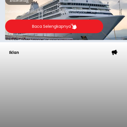
dibandingkan periode yang sama tahun lalu
yang tercatat sebesar 1,32 juta GT.
Submitted by
contributor
on
Thu, 08/06/2026 - 20:41
Baca Selengkapnya
Iklan