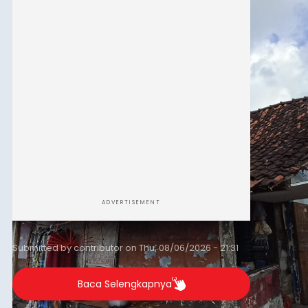
kelompok desil 5 dan 6 tersebut agar tidak
merosot ke kategori miskin.
ADVERTISEMENT
Submitted by
contributor
on
Thu, 08/06/2026 - 21:31
Baca Selengkapnya