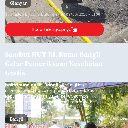
Gianyar
Submitted by
contributor
on
Thu, 08/06/2026 - 21:06
Baca Selengkapnya
Sambut HUT RI, Rutan Bangli
Gelar Pemeriksaan Kesehatan
Gratis
balitribune.co.id I Bangli -
Serangkian
memperingati hari ulang tahun Kemerdekaan
Republik Indonesia ( HUT RI) ke-81, Rumah
Tahanan Negara Kelas II B Bangli menggelar
kegiatan pemeriksaan kesehatan gratis, Rabu
(6/8/2026).
Bangli