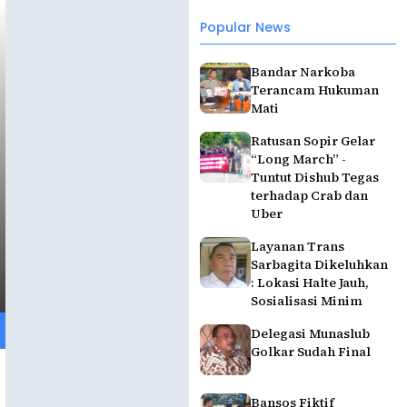
Popular News
Bandar Narkoba
Terancam Hukuman
Mati
Ratusan Sopir Gelar
“Long March” -
Tuntut Dishub Tegas
terhadap Crab dan
Uber
Layanan Trans
Sarbagita Dikeluhkan
: Lokasi Halte Jauh,
Sosialisasi Minim
Delegasi Munaslub
Golkar Sudah Final
Bansos Fiktif