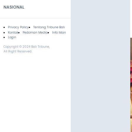
NASIONAL
Privacy Policy
Tentang Tribune Bali
Footer
Kontak
Pedoman Media
Info Iklan
Login
Copyright © 2024 Bali Tribune,
All Right Reserved.