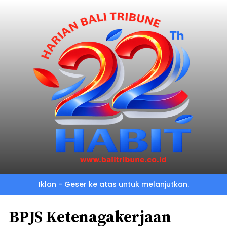
Iklan - Geser ke atas untuk melanjutkan.
BPJS Ketenagakerjaan