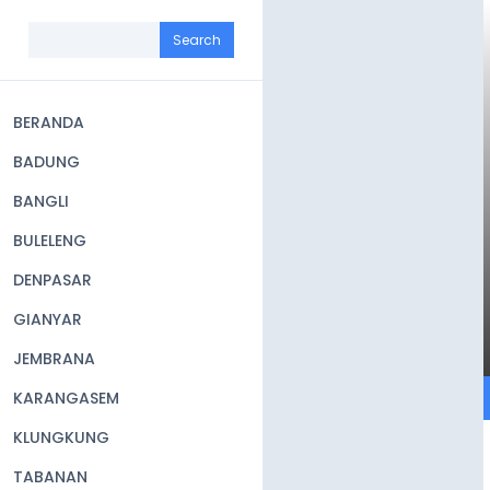
Skip
to
Search
main
content
BERANDA
Main
BADUNG
navigation
BANGLI
BULELENG
DENPASAR
GIANYAR
JEMBRANA
KARANGASEM
KLUNGKUNG
TABANAN