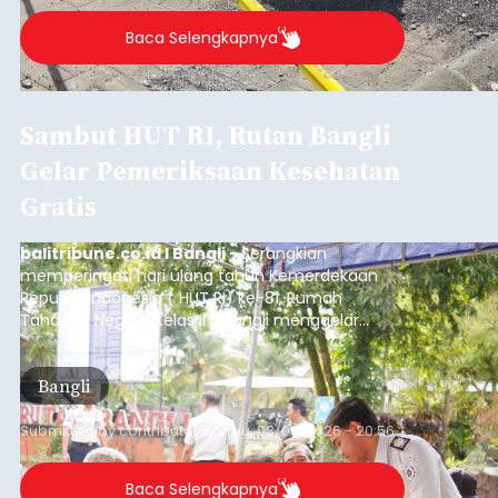
Baca Selengkapnya
Sambut HUT RI, Rutan Bangli
Gelar Pemeriksaan Kesehatan
Gratis
balitribune.co.id I Bangli -
Serangkian
memperingati hari ulang tahun Kemerdekaan
Republik Indonesia ( HUT RI) ke-81, Rumah
Tahanan Negara Kelas II B Bangli menggelar
kegiatan pemeriksaan kesehatan gratis, Rabu
(6/8/2026).
Bangli
Submitted by
contributor
on
Thu, 08/06/2026 - 20:56
Baca Selengkapnya