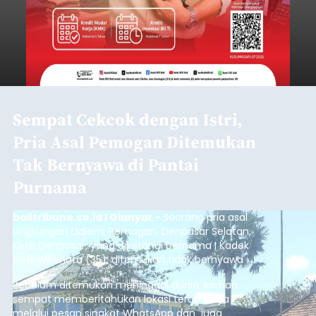
Sempat Cekcok dengan Istri,
Pria Asal Pemogan Ditemukan
Tak Bernyawa di Pantai
Purnama
balitribune.co.id I Gianyar -
Seorang pria asal
Lingkungan Dalem, Pemogan, Denpasar Selatan,
Kota Denpasar, yang diketahui bernama I Kadek
Dedi Wiranata (35), ditemukan tidak bernyawa di
pesisir Pantai Purnama, Sukawati.
Sebelum ditemukan meninggal dunia, korban
sempat memberitahukan lokasi terakhirnya
melalui pesan singkat WhatsApp dan juga