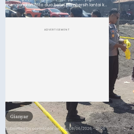
mengirimkan foto dua botol pembersih lantai ke
istrinya.
ADVERTISEMENT
Gianyar
Submitted by
contributor
on
Thu, 08/06/2026 - 21:06