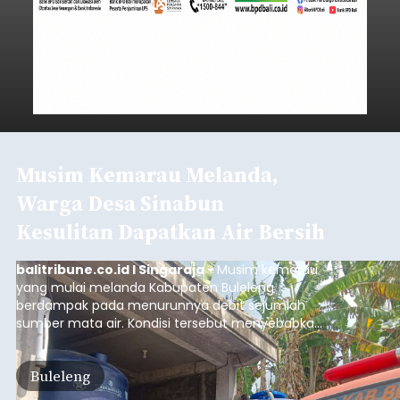
Musim Kemarau Melanda,
Warga Desa Sinabun
Kesulitan Dapatkan Air Bersih
balitribune.co.id I Singaraja -
Musim kemarau
yang mulai melanda Kabupaten Buleleng
berdampak pada menurunnya debit sejumlah
sumber mata air. Kondisi tersebut menyebabkan
warga di beberapa desa mulai mengalami
kesulitan mendapatkan air bersih, terutama
Buleleng
untuk memenuhi kebutuhan mandi, cuci, dan
kakus (MCK). Seperti yang dialami warga Desa