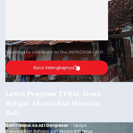
Submitted by
contributor
on
Thu, 08/06/2026 - 21:31
Baca Selengkapnya
Lewat Program TPBIS, Siswa
Belajar Aksara dan Masatua
Bali
balitribune.co.id I Denpasar
– Upaya
melestarikan Bahasa dan Aksara Bali terus