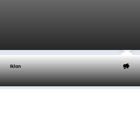
Iklan
Klarifikasi Perizinan, 4 Kafe
di Desa Baha Dipanggil Satpol
PP Badung
balitribune.co.id I Mangupura -
Satuan Polisi