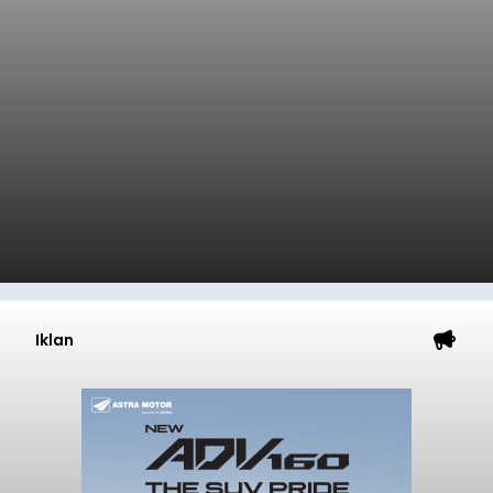
Iklan