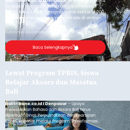
balitribune.co.id I Denpasar -
Pemerintah Kota
Denpasar mengalokasikan anggaran sebesar
Rp1,152 triliun untuk mengintervensi sekitar 18.000
warga kelompok rentan yang berada di ambang
garis kemiskinan. Langkah strategis ini diambil
guna menjaga masyarakat yang berada pada
Submitted by
contributor
on
Thu, 08/06/2026 - 21:31
kelompok desil 5 dan 6 tersebut agar tidak
merosot ke kategori miskin.
Baca Selengkapnya
Lewat Program TPBIS, Siswa
Belajar Aksara dan Masatua
Bali
balitribune.co.id I Denpasar
– Upaya
melestarikan Bahasa dan Aksara Bali terus
diperkuat Dinas Perpustakaan dan Kearsipan
Kota Denpasar melalui Program Transformasi
Perpustakaan Berbasis Inklusi Sosial (TPBIS).