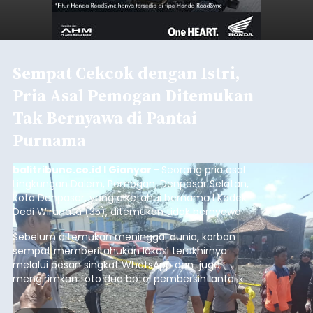
Sempat Cekcok dengan Istri,
Pria Asal Pemogan Ditemukan
Tak Bernyawa di Pantai
Purnama
balitribune.co.id I Gianyar -
Seorang pria asal
Lingkungan Dalem, Pemogan, Denpasar Selatan,
Kota Denpasar, yang diketahui bernama I Kadek
Dedi Wiranata (35), ditemukan tidak bernyawa di
pesisir Pantai Purnama, Sukawati.
Sebelum ditemukan meninggal dunia, korban
sempat memberitahukan lokasi terakhirnya
melalui pesan singkat WhatsApp dan juga
mengirimkan foto dua botol pembersih lantai ke
istrinya.