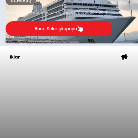
dibandingkan periode yang sama tahun lalu
yang tercatat sebesar 1,32 juta GT.
Submitted by
contributor
on
Thu, 08/06/2026 - 20:41
Baca Selengkapnya
Iklan