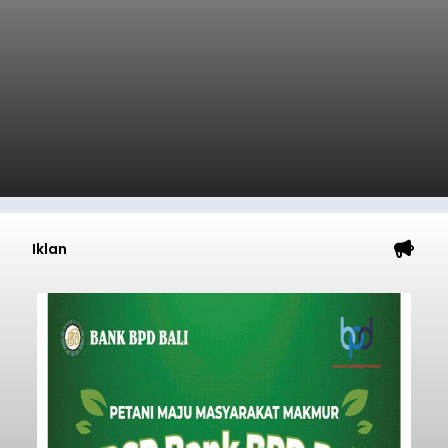
Iklan