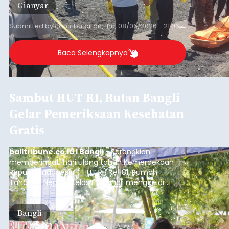
Gianyar
Submitted by
contributor
on
Thu, 08/06/2026 - 21:06
Baca Selengkapnya
Sambut HUT RI, Rutan Bangli
Gelar Pemeriksaan Kesehatan
Gratis
balitribune.co.id I Bangli -
Serangkian
memperingati hari ulang tahun Kemerdekaan
Republik Indonesia ( HUT RI) ke-81, Rumah
Tahanan Negara Kelas II B Bangli menggelar
kegiatan pemeriksaan kesehatan gratis, Rabu
(6/8/2026).
Bangli