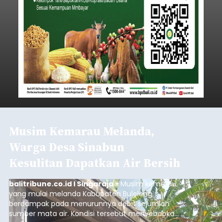
Musim Kemarau Melanda,
Warga Desa Sinabun
Kesulitan Dapatkan Air Bersih
balitribune.co.id I Singaraja -
Musim kemarau
yang mulai melanda Kabupaten Buleleng
berdampak pada menurunnya debit sejumlah
sumber mata air. Kondisi tersebut menyebabkan