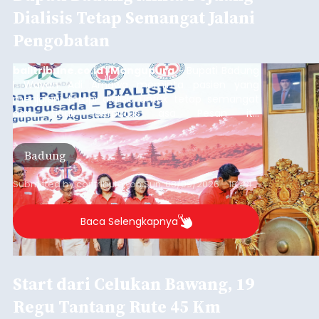
Dialisis Tetap Semangat Jalani
Pengobatan
balitribune.co.id | Mangupura
- Bupati Badung
I Wayan Adi Arnawa meminta pasien yang
menjalani terapi dialisis untuk tetap semangat
dan tidak berputus asa. Pesan itu
disampaikannya saat menghadiri Sarasehan
Pejuang Dialisis yang digelar RSD Mangusada di
Badung
Ruang Kertha Gosana, Puspem Badung, Minggu
(9/8/2026).
Submitted by
contributor
on
Sun, 08/09/2026 - 18:44
Baca Selengkapnya
Start dari Celukan Bawang, 19
Regu Tantang Rute 45 Km