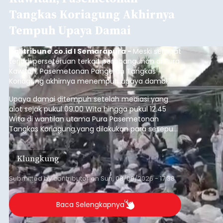
Tangkas Koriagung Akhirnya
Tempuh Upaya Damai
balitribune.co.id I Semarapura -
Meski sempat
terjadi perseteruan terkait pembangunan di Pura
Kawitan, Pasemetonan Pangeran Tangkas
Koriagung akhirnya menempuh upaya damai,
pada Minggu (9/8/2026).
Upaya damai ditempuh setelah mediasi yang
alot sejak pukul 09.00 Wita hingga pukul 12.45
Wita di wantilan utama Pura Pasemetonan
Tangkas Koriagung,yang dilakukan para sesepuh
kedua belah pihak yang berseberangan.
Klungkung
Submitted by
contributor
on
Sun, 08/09/2026 - 17:38
Baca Selengkapnya