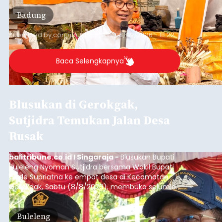
per bulan, meningkat signifikan dibandingkan
Badung
rata-rata penerimaan sebelumnya yang berkisar
Rp350 miliar hingga Rp400 miliar per bulan.
Submitted by
contributor
on
Sun, 08/09/2026 - 18:22
Baca Selengkapnya
Blusukan di Gerokgak,
Sutjidra Temukan Jalan Desa
Rusak
balitribune.co.id I Singaraja -
Blusukan Bupati
Buleleng Nyoman Sutjidra bersama Wakil Bupati
Gede Supriatna ke empat desa di Kecamatan
Gerokgak, Sabtu (8/8/2026), membuka sejumlah
persoalan yang masih dihadapi masyarakat. Dari
jalan desa yang rusak hingga potensi pertanian
Buleleng
yang belum optimal, semuanya menjadi