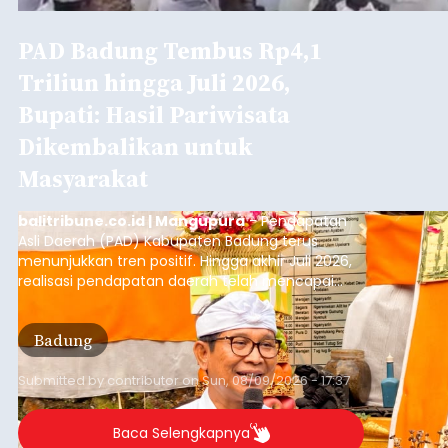
PAD Badung Tembus Rp4,1
Triliun hingga Juli 2026,
Bupati: Hasil Pariwisata
Dikembalikan untuk
Masyarakat
balitribune.co.id | Mangupura
- Pendapatan
Asli Daerah (PAD) Kabupaten Badung terus
menunjukkan tren positif. Hingga akhir Juli 2026,
realisasi pendapatan daerah telah mencapai
Rp4,1 triliun atau rata-rata sekitar Rp730 miliar
per bulan, meningkat signifikan dibandingkan
Badung
rata-rata penerimaan sebelumnya yang berkisar
Rp350 miliar hingga Rp400 miliar per bulan.
Submitted by
contributor
on
Sun, 08/09/2026 - 17:37
Baca Selengkapnya