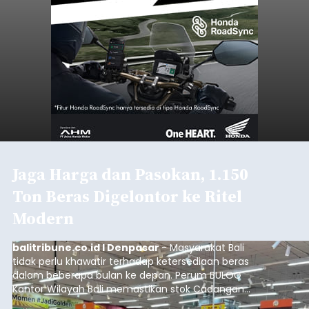
Jaga Harga dan Pasokan, 1.150
Ton Beras Digelontor ke Ritel
Modern
balitribune.co.id I Denpasar
- Masyarakat Bali
tidak perlu khawatir terhadap ketersediaan beras
dalam beberapa bulan ke depan. Perum BULOG
Kantor Wilayah Bali memastikan stok Cadangan
Beras Pemerintah (CBP) masih dalam kondisi