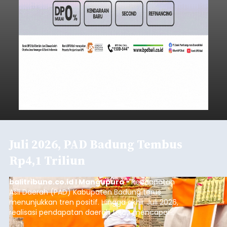
Juli 2026, PAD Badung Tembus
Rp4,1 Triliun
balitribune.co.id I Mangupura -
Pendapatan
Asli Daerah (PAD) Kabupaten Badung terus
menunjukkan tren positif. Hingga akhir Juli 2026,
realisasi pendapatan daerah telah mencapai
Rp4,1 triliun atau rata-rata sekitar Rp730 miliar