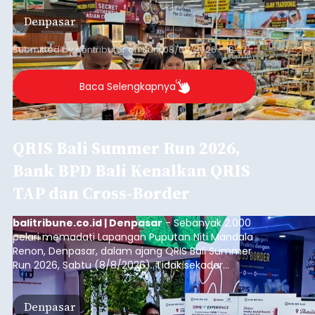
aman, bahkan diproyeksikan mampu memenuhi
Denpasar
kebutuhan masyarakat hingga sekitar 10 bulan.
Submitted by
contributor
on
Sun, 08/09/2026 - 18:27
Baca Selengkapnya
QRIS Bali Summer Run 2026,
Bank BPD Bali Kenalkan QRIS
TAP dan Cross-Border
balitribune.co.id | Denpasar
- Sebanyak 2.000
pelari memadati Lapangan Puputan Niti Mandala
Renon, Denpasar, dalam ajang QRIS Bali Summer
Run 2026, Sabtu (8/8/2026). Tidak sekadar
menjadi arena olahraga dengan kategori 5K dan
10K, kegiatan yang digelar Kantor Perwakilan Bank
Denpasar
Indonesia (BI) Provinsi Bali itu juga menjadi ruang