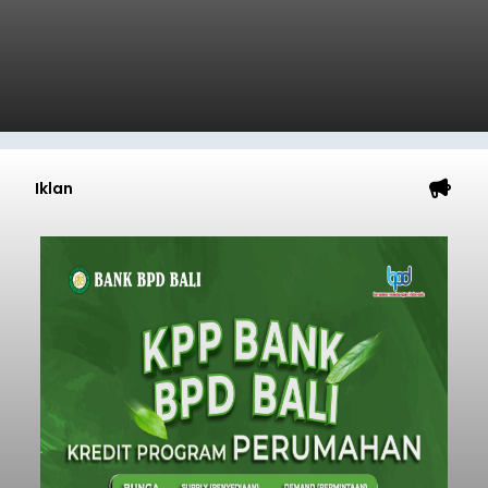
Iklan