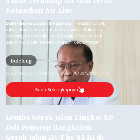
Takut Terhadap Air dan Terus
Keluarkan Air Liur
balitribune.co.id I Singaraja
- Kasus suspek
rabies kembali terjadi di Kabupaten Buleleng.
Seorang bocah laki-laki berusia 7 tahun asal
Banjar Kajanan, Desa Bubunan, Kecamatan
Seririt, dilaporkan mengalami gejala khas rabies
setelah sebelumnya digigit anjing pada awal Juni
Buleleng
2026.
Submitted by
contributor
on
Sun, 08/09/2026 - 17:24
Baca Selengkapnya
Lomba Gerak Jalan Tingkat SD
Jadi Penutup Rangkaian
Gerak Jalan HUT ke-81 RI di