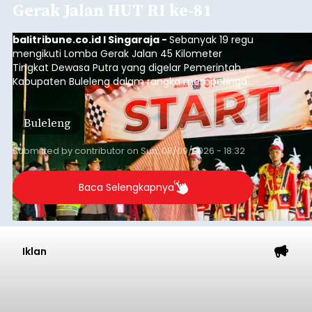
Gerak Jalan HUT RI ke-81
balitribune.co.id I Singaraja -
Sebanyak 19 regu
mengikuti Lomba Gerak Jalan 45 Kilometer
Tingkat Dewasa Putra yang digelar Pemerintah
Kabupaten Buleleng dalam rangka memperingati
HUT ke-81 Kemerdekaan Republik Indonesia.
Lomba resmi dimulai dari Lapangan Sepak Bola
Buleleng
Desa Celukan Bawang, Sabtu (8/8/2026) malam.
Submitted by
contributor
on
Sun, 08/09/2026 - 18:32
Baca Selengkapnya
Iklan