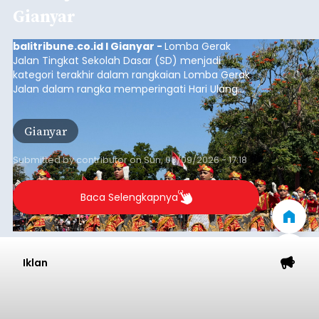
Gianyar
balitribune.co.id I Gianyar -
Lomba Gerak
Jalan Tingkat Sekolah Dasar (SD) menjadi
kategori terakhir dalam rangkaian Lomba Gerak
Jalan dalam rangka memperingati Hari Ulang
Tahun (HUT) ke-81 Kemerdekaan Republik
Indonesia Tahun 2026 di Kabupaten Gianyar.
Gianyar
Submitted by
contributor
on
Sun, 08/09/2026 - 17:18
Baca Selengkapnya
Iklan