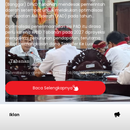
(Banggar) DPRD Tabanan mendesak pemerintah
daerah setempat untuk melakukan optimalisasi
Pendapatan Asli Daerah (PAD) pada tahun
anggaran 2027.
Optimalisasi penerimaan dari sisi PAD itu dirasa
perlu karena APBD Tabanan pada 2027 diproyeksi
mengalami penurunan pendapatan, terutama
akibat pemangkasan dana Transfer Ke Luar
Daerah (TKD) dari pemerintah pusat.
Tabanan
Submitted by
contributor
on
Thu, 08/06/2026 - 20:33
Baca Selengkapnya
Iklan