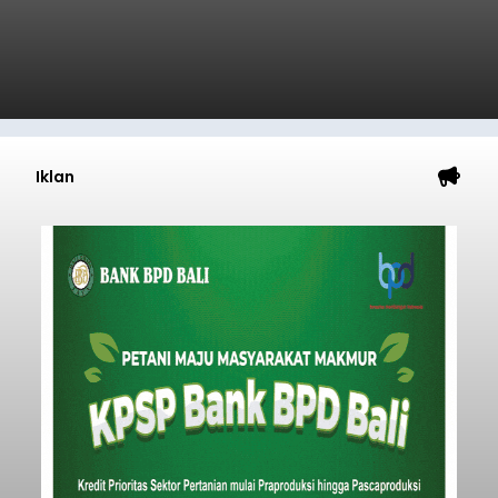
Iklan