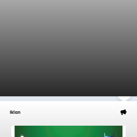
Iklan