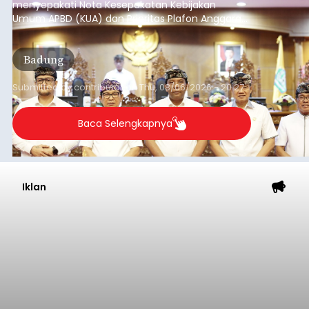
menyepakati Nota Kesepakatan Kebijakan
Umum APBD (KUA) dan Prioritas Plafon Anggaran
Sementara (PPAS) Tahun Anggaran 2027 dalam
rapat paripurna yang digelar di Gedung DPRD
Badung
Badung, Kamis (6/8/2026).
Submitted by
contributor
on
Thu, 08/06/2026 - 20:27
Baca Selengkapnya
Iklan