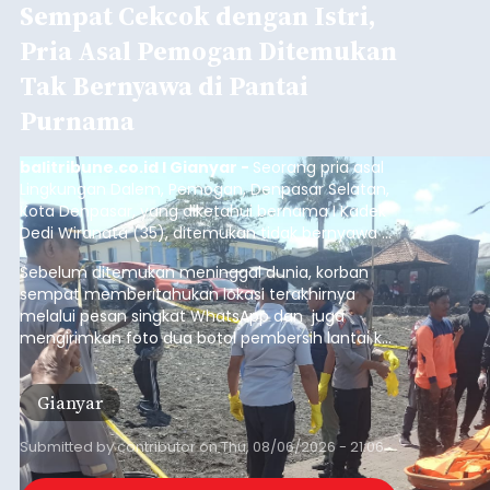
Sempat Cekcok dengan Istri,
Pria Asal Pemogan Ditemukan
Tak Bernyawa di Pantai
Purnama
balitribune.co.id I Gianyar -
Seorang pria asal
Lingkungan Dalem, Pemogan, Denpasar Selatan,
Kota Denpasar, yang diketahui bernama I Kadek
Dedi Wiranata (35), ditemukan tidak bernyawa di
pesisir Pantai Purnama, Sukawati.
Sebelum ditemukan meninggal dunia, korban
sempat memberitahukan lokasi terakhirnya
melalui pesan singkat WhatsApp dan juga
mengirimkan foto dua botol pembersih lantai ke
istrinya.
Gianyar
Submitted by
contributor
on
Thu, 08/06/2026 - 21:06