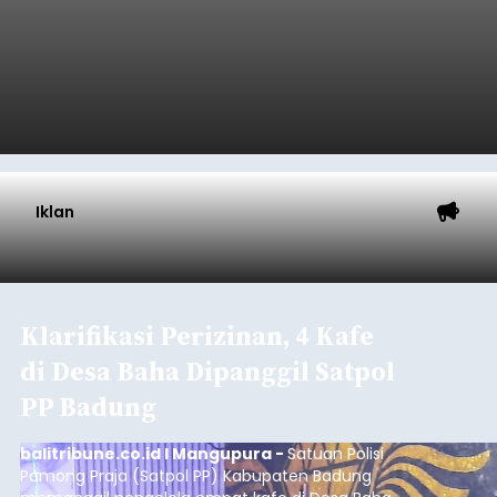
Iklan
Klarifikasi Perizinan, 4 Kafe
di Desa Baha Dipanggil Satpol
PP Badung
balitribune.co.id I Mangupura -
Satuan Polisi
Pamong Praja (Satpol PP) Kabupaten Badung