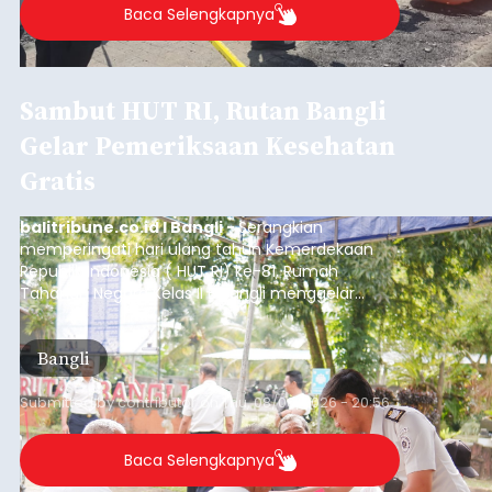
Baca Selengkapnya
Sambut HUT RI, Rutan Bangli
Gelar Pemeriksaan Kesehatan
Gratis
balitribune.co.id I Bangli -
Serangkian
memperingati hari ulang tahun Kemerdekaan
Republik Indonesia ( HUT RI) ke-81, Rumah
Tahanan Negara Kelas II B Bangli menggelar
kegiatan pemeriksaan kesehatan gratis, Rabu
(6/8/2026).
Bangli
Submitted by
contributor
on
Thu, 08/06/2026 - 20:56
Baca Selengkapnya