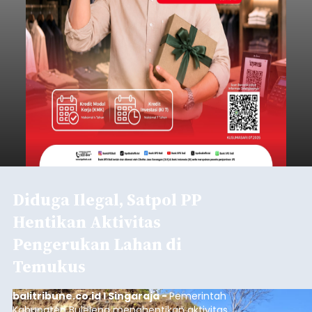
Diduga Ilegal, Satpol PP
Hentikan Aktivitas
Pengerukan Lahan di
Temukus
balitribune.co.id I Singaraja -
Pemerintah
Kabupaten Buleleng menghentikan aktivitas