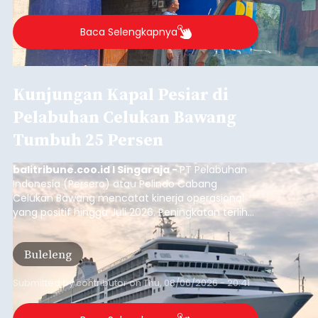
Buleleng.
Baca Selengkapnya
Kunjungan Kapal Pesiar di
Pelabuhan Celukan Bawang
Tumbuh 25 Persen
balitribune.coo.id I Singaraja -
PT Pelabuhan
Indonesia (Persero) atau Pelindo Cabang
Celukan Bawang mencatat kinerja operasional
yang positif hingga Juli 2026. Peningkatan terlihat
dari arus kapal yang mencapai 1,48 juta Gross
Tonnage (GT), atau tumbuh 12,4 persen
Buleleng
dibandingkan periode yang sama tahun lalu
yang tercatat sebesar 1,32 juta GT.
Submitted by
contributor
on
Thu, 08/06/2026 - 20:41