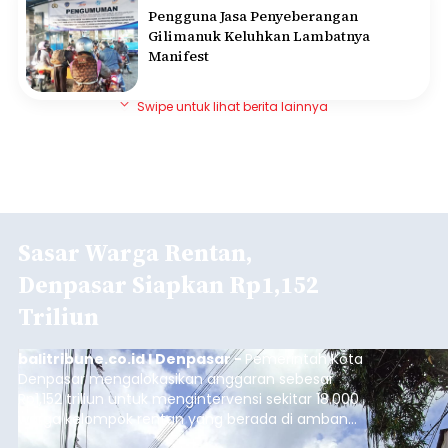
Pengguna Jasa Penyeberangan
Gilimanuk Keluhkan Lambatnya
Manifest
Swipe untuk lihat berita lainnya
Sasar Warga Rentan,
Denpasar Siapkan Rp1,152
Triliun
balitribune.co.id I Denpasar -
Pemerintah Kota
Denpasar mengalokasikan anggaran sebesar
Rp1,152 triliun untuk mengintervensi sekitar 18.000
warga kelompok rentan yang berada di ambang
garis kemiskinan. Langkah strategis ini diambil