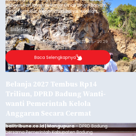
pengerukan lahan di Banjar Dinas Bingin Banjah,
Desa Temukus, Kecamatan Banjar, setelah
ditemukan indikasi kegiatan pengambilan
material yang tidak sesuai dengan peruntukan
Buleleng
kawasan.
Submitted by
contributor
on
Thu, 08/06/2026 - 20:29
Baca Selengkapnya
Belanja 2027 Tembus Rp14
Triliun, DPRD Badung Wanti-
wanti Pemerintah Kelola
Anggaran Secara Cermat
balitribune.co.id | Mangupura
- DPRD Badung
bersama Pemerintah Kabupaten Badung