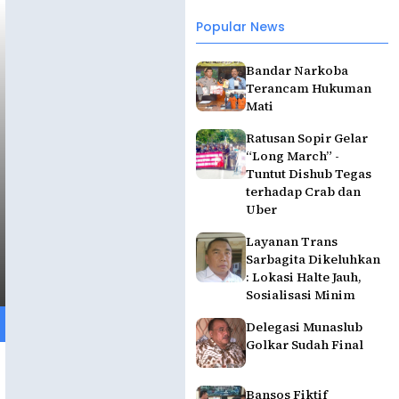
Popular News
Bandar Narkoba
Terancam Hukuman
Mati
Ratusan Sopir Gelar
“Long March” -
Tuntut Dishub Tegas
terhadap Crab dan
Uber
Layanan Trans
Sarbagita Dikeluhkan
: Lokasi Halte Jauh,
Sosialisasi Minim
Delegasi Munaslub
Golkar Sudah Final
Bansos Fiktif