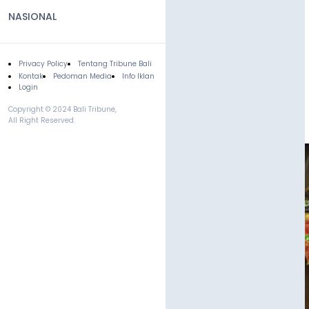
NASIONAL
Privacy Policy
Tentang Tribune Bali
Footer
Kontak
Pedoman Media
Info Iklan
Login
Copyright © 2024 Bali Tribune,
All Right Reserved.