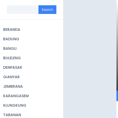
Skip
to
Search
main
content
BERANDA
Main
BADUNG
navigation
BANGLI
BULELENG
DENPASAR
GIANYAR
JEMBRANA
KARANGASEM
KLUNGKUNG
TABANAN