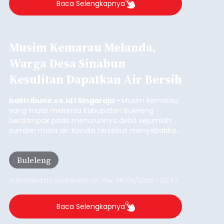
balitribune.co.id I Gianyar -
Seorang pria asal
Lingkungan Dalem, Pemogan, Denpasar Selatan,
Kota Denpasar, yang diketahui bernama I Kadek
Dedi Wiranata (35), ditemukan tidak bernyawa di
pesisir Pantai Purnama, Sukawati.
Sebelum ditemukan meninggal dunia, korban
sempat memberitahukan lokasi terakhirnya
melalui pesan singkat WhatsApp dan juga
mengirimkan foto dua botol pembersih lantai ke
istrinya.
Gianyar
Submitted by
contributor
on
Thu, 08/06/2026 - 21:06
Baca Selengkapnya
Iklan