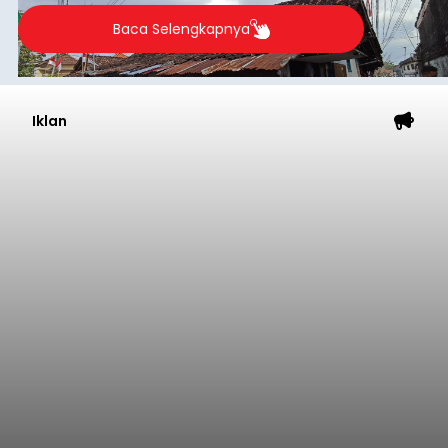
Mandalika 2026
balitribune.co.id | Jakarta
– Astra Honda
Racing Team (AHRT) siap menghadapi putaran
keempat Idemitsu FIM Asia Road Racing
Championship (ARRC) 2026 yang akan
berlangsung di Pertamina Mandalika
International Circuit, Lombok, Nusa Tenggara
Nasional
Barat, pada 7–9 Agustus 2026.
Submitted by
contributor
on
Fri, 08/07/2026 - 07:44
Baca Selengkapnya
Sasar Warga Rentan,
Denpasar Siapkan Rp1,152
Triliun