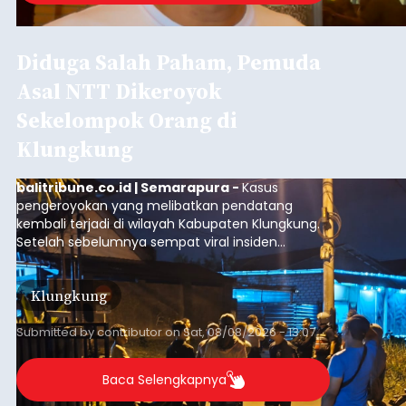
Diduga Salah Paham, Pemuda
Asal NTT Dikeroyok
Sekelompok Orang di
Klungkung
balitribune.co.id | Semarapura -
Kasus
pengeroyokan yang melibatkan pendatang
kembali terjadi di wilayah Kabupaten Klungkung.
Setelah sebelumnya sempat viral insiden
keributan di barat Pasar Galiran, peristiwa serupa
kini menimpa seorang pemuda asal Kabupaten
Klungkung
Sumba Barat Daya (SBD), Nusa Tenggara Timur
(NTT).
Submitted by
contributor
on
Sat, 08/08/2026 - 13:07
Baca Selengkapnya