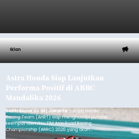
Iklan