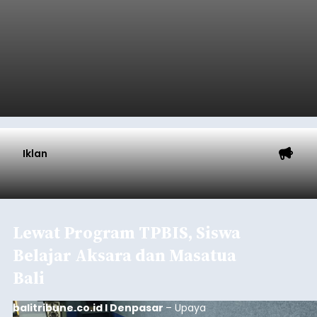
balitribune.co.id I Denpasar -
Pemerintah Kota
Denpasar mengalokasikan anggaran sebesar
Rp1,152 triliun untuk mengintervensi sekitar 18.000
warga kelompok rentan yang berada di ambang
garis kemiskinan. Langkah strategis ini diambil
guna menjaga masyarakat yang berada pada
Submitted by
contributor
on
Thu, 08/06/2026 - 21:31
kelompok desil 5 dan 6 tersebut agar tidak
merosot ke kategori miskin.
Baca Selengkapnya
Iklan