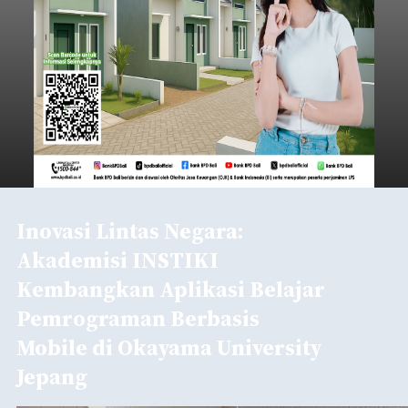
Inovasi Lintas Negara:
Akademisi INSTIKI
Kembangkan Aplikasi Belajar
Pemrograman Berbasis
Mobile di Okayama University
Jepang