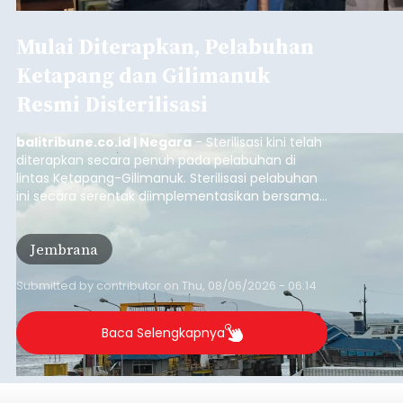
Mulai Diterapkan, Pelabuhan
Ketapang dan Gilimanuk
Resmi Disterilisasi
balitribune.co.id | Negara
- Sterilisasi kini telah
diterapkan secara penuh pada pelabuhan di
lintas Ketapang-Gilimanuk. Sterilisasi pelabuhan
ini secara serentak diimplementasikan bersama
empat pelabuhan utama lainnya, yakni
Pelabuhan Merak, Bakauheni, Kayangan, dan
Jembrana
Lembar pada Rabu (5/8/2026).
Submitted by
contributor
on
Thu, 08/06/2026 - 06:14
Baca Selengkapnya