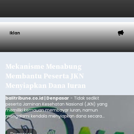
Iklan
Mekanisme Menabung
Membantu Peserta JKN
Menyiapkan Dana Iuran
balitribune.co.id | Denpasar
- Tidak sedikit
peserta Jaminan Kesehatan Nasional (JKN) yang
memiliki kemauan membayar iuran, namun
mengalami kendala menyiapkan dana secara
penuh saat jatuh tempo pembayaran iuran.
Kondisi ini terutama dialami oleh peserta
Denpasar