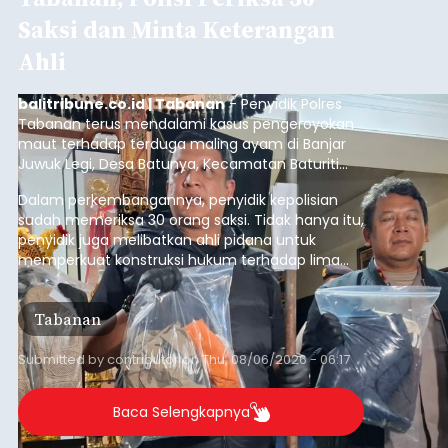
Saksi dan Minta Keterangan
Ahli
balitribune.co.id | Tabanan
- Penyidik Polres
Tabanan terus mendalami kasus pengeroyokan
maut terhadap terduga maling ayam di Banjar
Juwuk Legi, Desa Batunya, Kecamatan Baturiti
yang terjadi beberapa waktu lalu.
Dalam perkembangannya, penyidik kepolisian
sudah memeriksa 30 orang saksi. Tidak hanya itu,
penyidik juga melibatkan ahli pidana untuk
memperkuat konstruksi hukum terhadap lima
orang tersangka yang saat ini ditahan.
Tabanan
Submitted by
contributor
on
Thu, 08/06/2026 - 06:17
Baca Selengkapnya