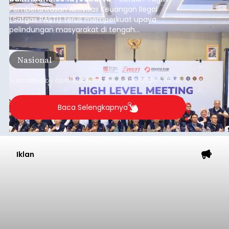
Pemberantasan Aktivitas Keuangan Ilegal
(Satgas PASTI) terus memperkuat upaya
pelindungan masyarakat di tengah
meningkatnya ancaman penipuan digital yang
semakin kompleks.
Nasional
Submitted by
contributor
on
Thu, 08/06/2026 - 09:45
Baca Selengkapnya
Iklan