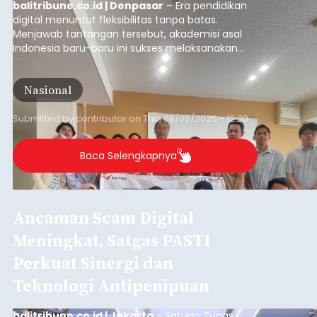
balitribune.co.id | Denpasar
– Era pendidikan
digital menuntut fleksibilitas tanpa batas.
Menjawab tantangan tersebut, akademisi asal
Indonesia baru-baru ini sukses melaksanakan
program Pengabdian Kepada Masyarakat (PKM)
skala internasional di Distributed Systems
Nasional
Laboratory, Okayama University, Jepang.
Submitted by
contributor
on
Thu, 08/06/2026 - 12:20
Baca Selengkapnya
Ancaman Scam Digital
Meningkat, Satgas PASTI
Perkuat Sinergi dan
Teknologi Antipenipuan
balitribune.co.id | Jakarta
- Satuan Tugas