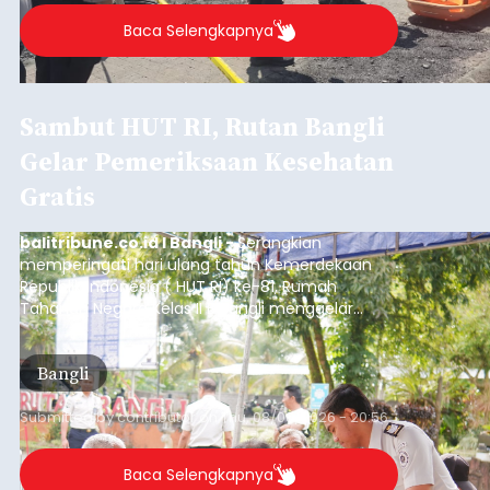
Baca Selengkapnya
Sambut HUT RI, Rutan Bangli
Gelar Pemeriksaan Kesehatan
Gratis
balitribune.co.id I Bangli -
Serangkian
memperingati hari ulang tahun Kemerdekaan
Republik Indonesia ( HUT RI) ke-81, Rumah
Tahanan Negara Kelas II B Bangli menggelar
kegiatan pemeriksaan kesehatan gratis, Rabu
(6/8/2026).
Bangli
Submitted by
contributor
on
Thu, 08/06/2026 - 20:56
Baca Selengkapnya