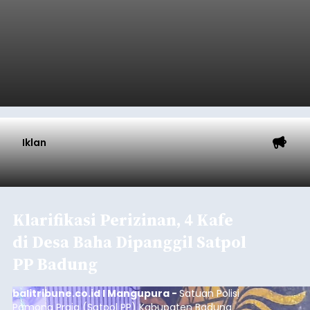
Iklan
Klarifikasi Perizinan, 4 Kafe
di Desa Baha Dipanggil Satpol
PP Badung
balitribune.co.id I Mangupura -
Satuan Polisi
Pamong Praja (Satpol PP) Kabupaten Badung