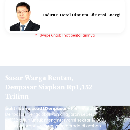
Industri Hotel Diminta Efisiensi Energi
Swipe untuk lihat berita lainnya
Sasar Warga Rentan,
Denpasar Siapkan Rp1,152
Triliun
balitribune.co.id I Denpasar -
Pemerintah Kota
Denpasar mengalokasikan anggaran sebesar
Rp1,152 triliun untuk mengintervensi sekitar 18.000
warga kelompok rentan yang berada di ambang