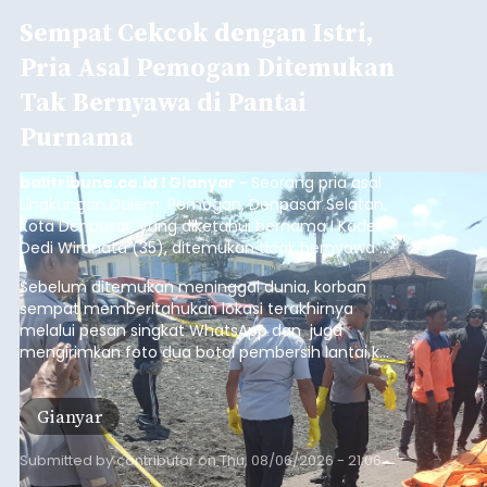
Sempat Cekcok dengan Istri,
Pria Asal Pemogan Ditemukan
Tak Bernyawa di Pantai
Purnama
balitribune.co.id I Gianyar -
Seorang pria asal
Lingkungan Dalem, Pemogan, Denpasar Selatan,
Kota Denpasar, yang diketahui bernama I Kadek
Dedi Wiranata (35), ditemukan tidak bernyawa di
pesisir Pantai Purnama, Sukawati.
Sebelum ditemukan meninggal dunia, korban
sempat memberitahukan lokasi terakhirnya
melalui pesan singkat WhatsApp dan juga
mengirimkan foto dua botol pembersih lantai ke
istrinya.
Gianyar
Submitted by
contributor
on
Thu, 08/06/2026 - 21:06