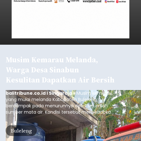
Musim Kemarau Melanda,
Warga Desa Sinabun
Kesulitan Dapatkan Air Bersih
balitribune.co.id I Singaraja -
Musim kemarau
yang mulai melanda Kabupaten Buleleng
berdampak pada menurunnya debit sejumlah
sumber mata air. Kondisi tersebut menyebabkan
warga di beberapa desa mulai mengalami
kesulitan mendapatkan air bersih, terutama
Buleleng
untuk memenuhi kebutuhan mandi, cuci, dan
kakus (MCK). Seperti yang dialami warga Desa