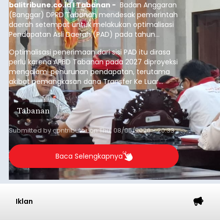
balitribune.co.id I Tabanan -
Badan Anggaran
(Banggar) DPRD Tabanan mendesak pemerintah
daerah setempat untuk melakukan optimalisasi
Pendapatan Asli Daerah (PAD) pada tahun
anggaran 2027.
Optimalisasi penerimaan dari sisi PAD itu dirasa
perlu karena APBD Tabanan pada 2027 diproyeksi
mengalami penurunan pendapatan, terutama
akibat pemangkasan dana Transfer Ke Luar
Daerah (TKD) dari pemerintah pusat.
Tabanan
Submitted by
contributor
on
Thu, 08/06/2026 - 20:33
Baca Selengkapnya
Iklan