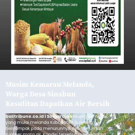
Musim Kemarau Melanda,
Warga Desa Sinabun
Kesulitan Dapatkan Air Bersih
balitribune.co.id I Singaraja -
Musim kemarau
yang mulai melanda Kabupaten Buleleng
berdampak pada menurunnya debit sejumlah
sumber mata air. Kondisi tersebut menyebabkan