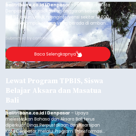
balitribune.co.id I Denpasar -
Pemerintah Kota
Denpasar mengalokasikan anggaran sebesar
Rp1,152 triliun untuk mengintervensi sekitar 18.000
warga kelompok rentan yang berada di ambang
garis kemiskinan. Langkah strategis ini diambil
guna menjaga masyarakat yang berada pada
Submitted by
contributor
on
Thu, 08/06/2026 - 21:31
kelompok desil 5 dan 6 tersebut agar tidak
merosot ke kategori miskin.
Baca Selengkapnya
Lewat Program TPBIS, Siswa
Belajar Aksara dan Masatua
Bali
balitribune.co.id I Denpasar
– Upaya
melestarikan Bahasa dan Aksara Bali terus
diperkuat Dinas Perpustakaan dan Kearsipan
Kota Denpasar melalui Program Transformasi