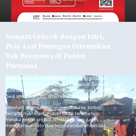
Sempat Cekcok dengan Istri,
Pria Asal Pemogan Ditemukan
Tak Bernyawa di Pantai
Purnama
balitribune.co.id I Gianyar -
Seorang pria asal
Lingkungan Dalem, Pemogan, Denpasar Selatan,
Kota Denpasar, yang diketahui bernama I Kadek
Dedi Wiranata (35), ditemukan tidak bernyawa di
pesisir Pantai Purnama, Sukawati.
Sebelum ditemukan meninggal dunia, korban
sempat memberitahukan lokasi terakhirnya
melalui pesan singkat WhatsApp dan juga
mengirimkan foto dua botol pembersih lantai ke
istrinya.