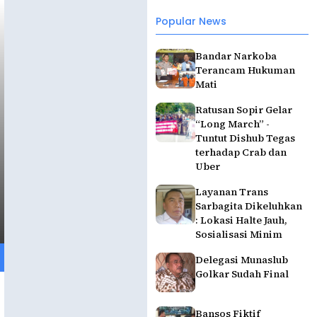
Popular News
Bandar Narkoba
Terancam Hukuman
Mati
Ratusan Sopir Gelar
“Long March” -
Tuntut Dishub Tegas
terhadap Crab dan
Uber
Layanan Trans
Sarbagita Dikeluhkan
: Lokasi Halte Jauh,
Sosialisasi Minim
Delegasi Munaslub
Golkar Sudah Final
Bansos Fiktif