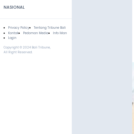
NASIONAL
Privacy Policy
Tentang Tribune Bali
Footer
Kontak
Pedoman Media
Info Iklan
Login
Copyright © 2024 Bali Tribune,
All Right Reserved.