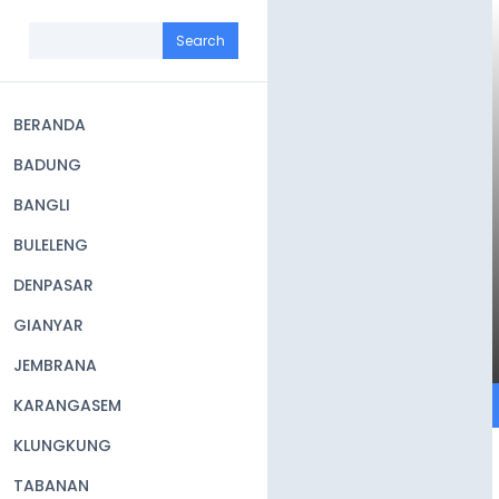
Skip
to
Search
main
content
BERANDA
Main
BADUNG
navigation
BANGLI
BULELENG
DENPASAR
GIANYAR
JEMBRANA
KARANGASEM
KLUNGKUNG
TABANAN