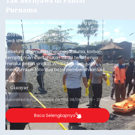
Tak Bernyawa di Pantai
Purnama
balitribune.co.id I Gianyar -
Seorang pria asal
Lingkungan Dalem, Pemogan, Denpasar Selatan,
Kota Denpasar, yang diketahui bernama I Kadek
Dedi Wiranata (35), ditemukan tidak bernyawa di
pesisir Pantai Purnama, Sukawati.
Sebelum ditemukan meninggal dunia, korban
sempat memberitahukan lokasi terakhirnya
melalui pesan singkat WhatsApp dan juga
mengirimkan foto dua botol pembersih lantai ke
istrinya.
Gianyar
Submitted by
contributor
on
Thu, 08/06/2026 - 21:06
Baca Selengkapnya