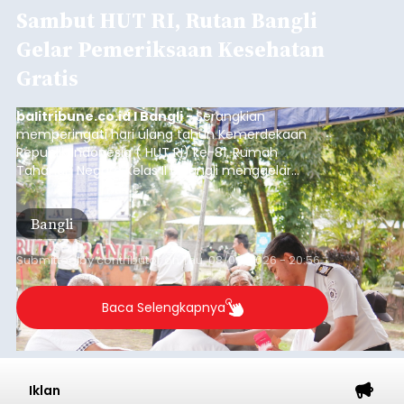
Sambut HUT RI, Rutan Bangli
Gelar Pemeriksaan Kesehatan
Gratis
balitribune.co.id I Bangli -
Serangkian
memperingati hari ulang tahun Kemerdekaan
Republik Indonesia ( HUT RI) ke-81, Rumah
Tahanan Negara Kelas II B Bangli menggelar
kegiatan pemeriksaan kesehatan gratis, Rabu
(6/8/2026).
Bangli
Submitted by
contributor
on
Thu, 08/06/2026 - 20:56
Baca Selengkapnya
Iklan