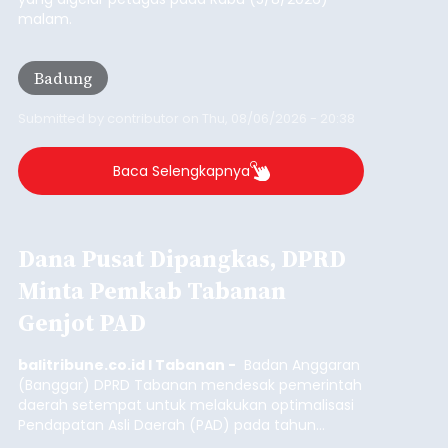
malam.
Badung
Submitted by
contributor
on
Thu, 08/06/2026 - 20:38
Baca Selengkapnya
Dana Pusat Dipangkas, DPRD
Minta Pemkab Tabanan
Genjot PAD
balitribune.co.id I Tabanan -
Badan Anggaran
(Banggar) DPRD Tabanan mendesak pemerintah
daerah setempat untuk melakukan optimalisasi
Pendapatan Asli Daerah (PAD) pada tahun
anggaran 2027.