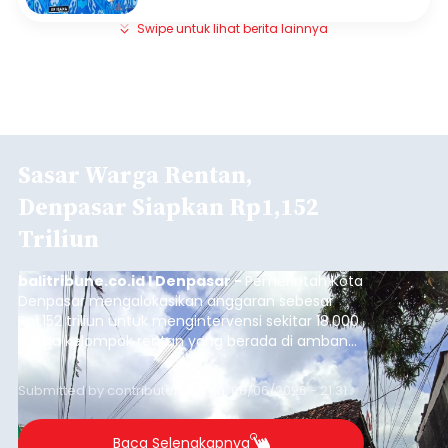
Swipe untuk lihat berita lainnya
Sasar Warga Rentan,
Denpasar Siapkan Rp1,152
Triliun
balitribune.co.id I Denpasar -
Pemerintah Kota
Denpasar mengalokasikan anggaran sebesar
Rp1,152 triliun untuk mengintervensi sekitar 18.000
warga kelompok rentan yang berada di ambang
garis kemiskinan. Langkah strategis ini diambil
guna menjaga masyarakat yang berada pada
Submitted by
contributor
on
Thu, 08/06/2026 - 21:31
kelompok desil 5 dan 6 tersebut agar tidak
merosot ke kategori miskin.
Baca Selengkapnya