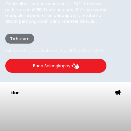
Optimalisasi penerimaan dari sisi PAD itu dirasa
perlu karena APBD Tabanan pada 2027 diproyeksi
mengalami penurunan pendapatan, terutama
akibat pemangkasan dana Transfer Ke Luar
Daerah (TKD) dari pemerintah pusat.
Tabanan
Submitted by
contributor
on
Thu, 08/06/2026 - 20:33
Baca Selengkapnya
Iklan