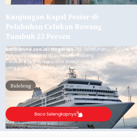
Kunjungan Kapal Pesiar di
Pelabuhan Celukan Bawang
Tumbuh 25 Persen
balitribune.coo.id I Singaraja -
PT Pelabuhan
Indonesia (Persero) atau Pelindo Cabang
Celukan Bawang mencatat kinerja operasional
yang positif hingga Juli 2026. Peningkatan terlihat
dari arus kapal yang mencapai 1,48 juta Gross
Tonnage (GT), atau tumbuh 12,4 persen
Buleleng
dibandingkan periode yang sama tahun lalu
yang tercatat sebesar 1,32 juta GT.
Submitted by
contributor
on
Thu, 08/06/2026 - 20:41
Baca Selengkapnya