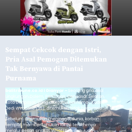
Sempat Cekcok dengan Istri,
Pria Asal Pemogan Ditemukan
Tak Bernyawa di Pantai
Purnama
balitribune.co.id I Gianyar -
Seorang pria asal
Lingkungan Dalem, Pemogan, Denpasar Selatan,
Kota Denpasar, yang diketahui bernama I Kadek
Dedi Wiranata (35), ditemukan tidak bernyawa di
pesisir Pantai Purnama, Sukawati.
Sebelum ditemukan meninggal dunia, korban
sempat memberitahukan lokasi terakhirnya
melalui pesan singkat WhatsApp dan juga