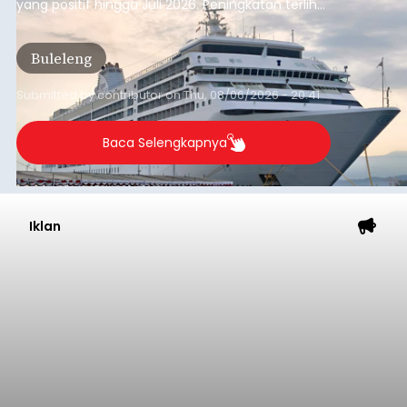
yang positif hingga Juli 2026. Peningkatan terlihat
dari arus kapal yang mencapai 1,48 juta Gross
Tonnage (GT), atau tumbuh 12,4 persen
Buleleng
dibandingkan periode yang sama tahun lalu
yang tercatat sebesar 1,32 juta GT.
Submitted by
contributor
on
Thu, 08/06/2026 - 20:41
Baca Selengkapnya
Iklan