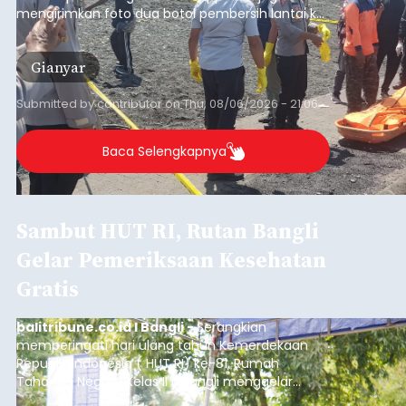
mengirimkan foto dua botol pembersih lantai ke
istrinya.
Gianyar
Submitted by
contributor
on
Thu, 08/06/2026 - 21:06
Baca Selengkapnya
Sambut HUT RI, Rutan Bangli
Gelar Pemeriksaan Kesehatan
Gratis
balitribune.co.id I Bangli -
Serangkian
memperingati hari ulang tahun Kemerdekaan
Republik Indonesia ( HUT RI) ke-81, Rumah
Tahanan Negara Kelas II B Bangli menggelar
kegiatan pemeriksaan kesehatan gratis, Rabu