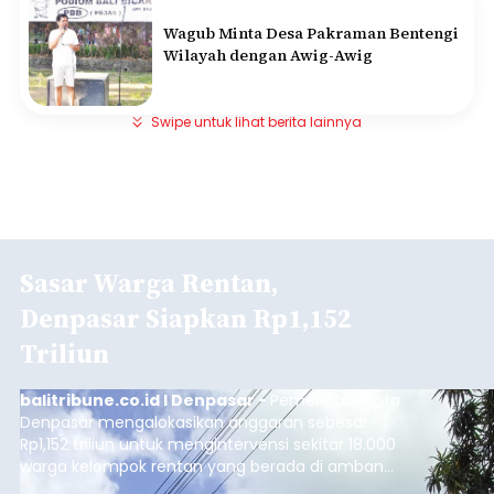
Wagub Minta Desa Pakraman Bentengi
Wilayah dengan Awig-Awig
Swipe untuk lihat berita lainnya
Sasar Warga Rentan,
Denpasar Siapkan Rp1,152
Triliun
balitribune.co.id I Denpasar -
Pemerintah Kota
Denpasar mengalokasikan anggaran sebesar
Rp1,152 triliun untuk mengintervensi sekitar 18.000
warga kelompok rentan yang berada di ambang
garis kemiskinan. Langkah strategis ini diambil