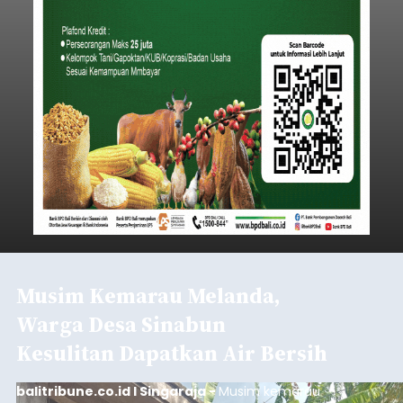
Musim Kemarau Melanda,
Warga Desa Sinabun
Kesulitan Dapatkan Air Bersih
balitribune.co.id I Singaraja -
Musim kemarau