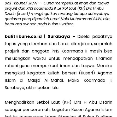
Bali Tribune/ IMAN -- Guna memperkuat iman dan taqwa
prajurit dan PNS Koarmada II, Letkol Laut (KH) Drs H Abu
Dzarin (insert) mengingatkan tentang betapa dahsyatnya
ganjaran yang diperoleh umat Nabi Muhammad SAW, bila
berpuasa sunnah pada bulan Sya’ban.
balitribune.co.id | Surabaya -
Disela padatnya
tugas yang diemban dan harus dikerjakan, sejumlah
prajurit dan anggota PNS Koarmada II masih bisa
meluangkan waktu untuk mendapatkan siraman
rohani guna memperkuat iman dan taqwa. Mereka
mengikuti kegiatan kuliah berseri (Kuseri) Agama
Islam di Masjid Al-Mahdi, Mako Koarmada II,
Surabaya, akhir pekan lalu.
Menghadirkan Letkol Laut (KH) Drs H Abu Dzarin
sebagai penceramah, kegiatan Kuseri Agama Islam
kali ini mengusung tema “Amalan di Bulan Sya’ban