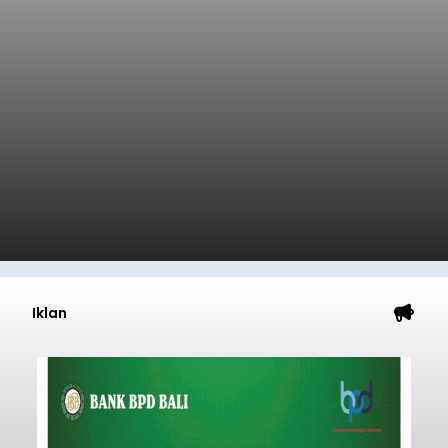
Iklan