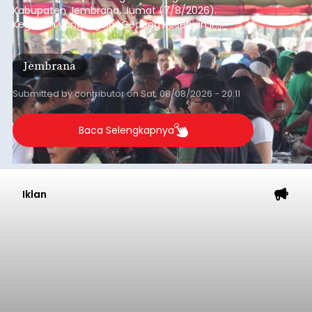
Kabupaten Jembrana, Jumat (7/8/2026).
Kegiatan yang digelar Gedung Kesenian Ir.
Soekarno ini memadukan pemberdayaan
ekonomi masyarakat dengan aksi sosial tersebut
Jembrana
mendapat antusiasme tinggi dan mencatat nilai
transaksi mencapai Rp672.733.200.
Submitted by
contributor
on
Sat, 08/08/2026 - 20:11
Baca Selengkapnya
Iklan