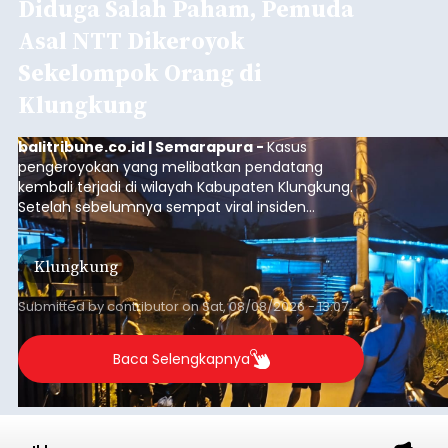
GIPI Bali Harap Proyek PFII di
Bali Membawa Manfaat
Ekonomi bagi Masyarakat
Lokal
balitribune.co.id | Denpasar -
Gabungan
Industri Pariwisata Indonesia (GIPI) Bali atau Bali
Tourism Board (BTB) berharap segala program
pemerintah pusat yang bertempat di Bali
membawa dampak positif bagi masyarakat lokal.
"Program pemerintah ini (Bali sebagai Pusat
Denpasar
Finansial Internasional Indonesia/PFII) harus