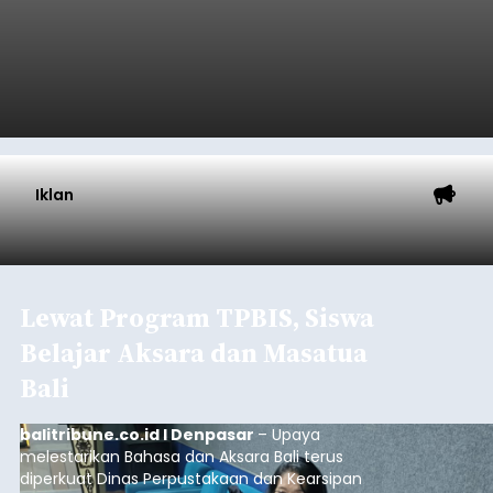
Astra Honda Siap Lanjutkan
Performa Positif di ARRC
Mandalika 2026
balitribune.co.id | Jakarta
– Astra Honda
Racing Team (AHRT) siap menghadapi putaran
keempat Idemitsu FIM Asia Road Racing
Championship (ARRC) 2026 yang akan