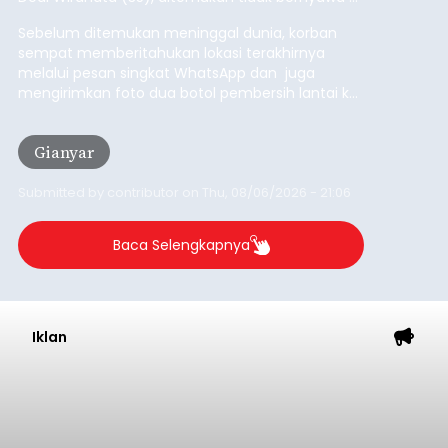
kelompok desil 5 dan 6 tersebut agar tidak
merosot ke kategori miskin.
Baca Selengkapnya
Iklan