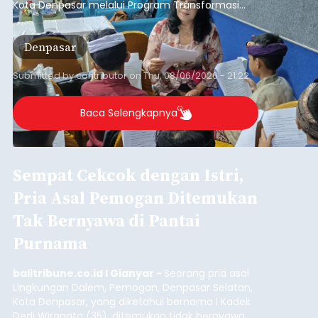
berlangsung di Pertamina Mandalika
International Circuit, Lombok, Nusa Tenggara
Nasional
Barat, pada 7–9 Agustus 2026.
Submitted by
contributor
on
Fri, 08/07/2026 - 07:44
Baca Selengkapnya
Sasar Warga Rentan,
Denpasar Siapkan Rp1,152
Triliun
balitribune.co.id I Denpasar -
Pemerintah Kota
Denpasar mengalokasikan anggaran sebesar
Rp1,152 triliun untuk mengintervensi sekitar 18.000
warga kelompok rentan yang berada di ambang
garis kemiskinan. Langkah strategis ini diambil
guna menjaga masyarakat yang berada pada
Submitted by
contributor
on
Thu, 08/06/2026 - 21:31