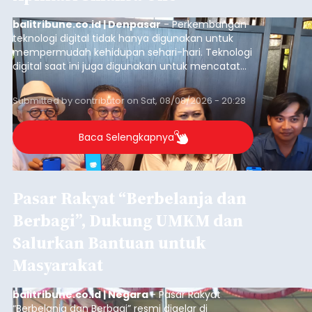
balitribune.co.id | Denpasar
- Perkembangan
teknologi digital tidak hanya digunakan untuk
mempermudah kehidupan sehari-hari. Teknologi
digital saat ini juga digunakan untuk mencatat
dan mengelola data base alumni dari suatu
sekolah, salah satunya adalah alumni SMA 1
Submitted by
contributor
on
Sat, 08/08/2026 - 20:28
Denpasar.
Baca Selengkapnya
Pasar Rakyat “Berbelanja dan
Berbagi”, Dukung UMKM dan
Salurkan Bantuan untuk
Masyarakat
balitribune.co.id | Negara
- Pasar Rakyat
“Berbelanja dan Berbagi” resmi digelar di