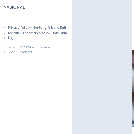
NASIONAL
Privacy Policy
Tentang Tribune Bali
Footer
Kontak
Pedoman Media
Info Iklan
Login
Copyright © 2024 Bali Tribune,
All Right Reserved.