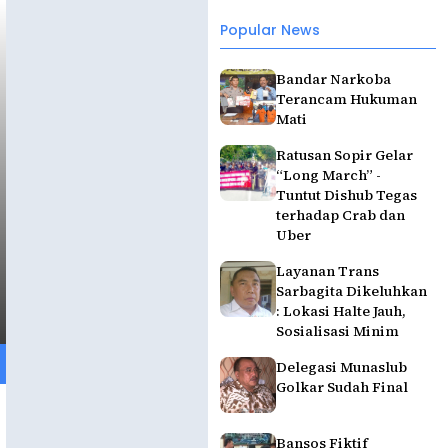
Popular News
Bandar Narkoba
Terancam Hukuman
Mati
Ratusan Sopir Gelar
“Long March” -
Tuntut Dishub Tegas
terhadap Crab dan
Uber
Layanan Trans
Sarbagita Dikeluhkan
: Lokasi Halte Jauh,
Sosialisasi Minim
Delegasi Munaslub
Golkar Sudah Final
Bansos Fiktif