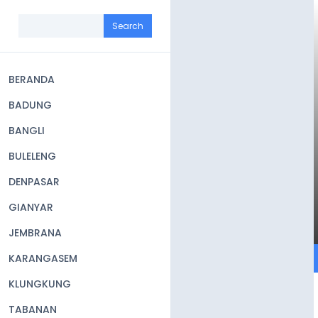
Skip
to
Search
main
content
BERANDA
Main
BADUNG
navigation
BANGLI
BULELENG
DENPASAR
GIANYAR
JEMBRANA
KARANGASEM
KLUNGKUNG
TABANAN