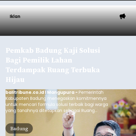
Iklan
Pemkab Badung Kaji Solusi
Bagi Pemilik Lahan
Terdampak Ruang Terbuka
Hijau
balitribune.co.id I Mangupura -
Pemerintah
Kabupaten Badung menegaskan komitmennya
untuk mencari formula solusi terbaik bagi warga
yang tanahnya ditetapkan sebagai Ruang
Terbuka Hijau (RTH) maupun Lahan Pertanian
Pangan Berkelanjutan (LP2B).
Badung