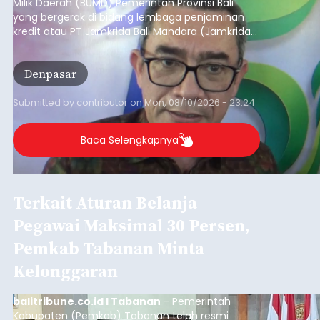
Milik Daerah (BUMD) Pemerintah Provinsi Bali
yang bergerak di bidang lembaga penjaminan
kredit atau PT Jamkrida Bali Mandara (Jamkrida
Bali) telah mencatatkan penjaminan kredit
kepada 549 ribu usaha mikro, kecil dan
Denpasar
menengah (UMKM) di Bali.
Submitted by
contributor
on
Mon, 08/10/2026 - 23:24
Baca Selengkapnya
Terkait Aturan Belanja
Pegawai Maksimal 30 Persen,
Pemkab Tabanan Minta
Kelonggaran
balitribune.co.id I Tabanan
- Pemerintah
Kabupaten (Pemkab) Tabanan telah resmi