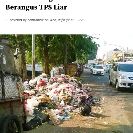
Berangus TPS Liar
Submitted by
contributor
on
Wed, 08/09/2017 - 19:26