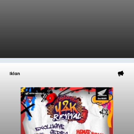
Iklan