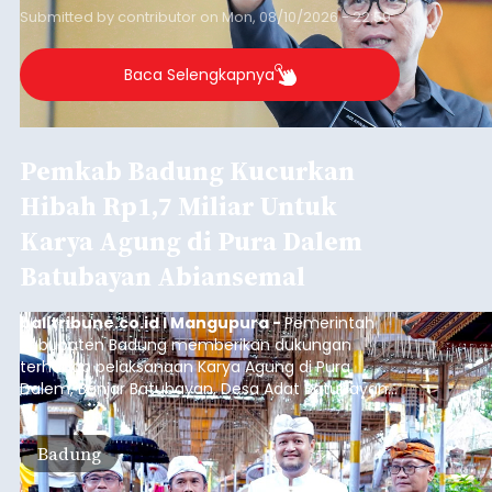
Submitted by
contributor
on
Mon, 08/10/2026 - 22:59
Baca Selengkapnya
Pemkab Badung Kucurkan
Hibah Rp1,7 Miliar Untuk
Karya Agung di Pura Dalem
Batubayan Abiansemal
balitribune.co.id I Mangupura -
Pemerintah
Kabupaten Badung memberikan dukungan
terhadap pelaksanaan Karya Agung di Pura
Dalem, Banjar Batubayan, Desa Adat Batubayan,
Kecamatan Abiansemal. Dukungan tersebut
diwujudkan melalui bantuan hibah sebesar Rp1,7
Badung
miliar dari Anggaran Induk Tahun 2026.