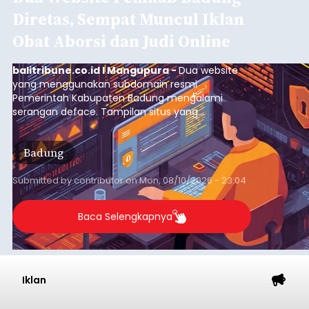
Diretas, Sempat Muncul Iklan
Obat Aborsi dan Judi Online
balitribune.co.id I Mangupura -
Dua website
yang menggunakan subdomain resmi
Pemerintah Kabupaten Badung mengalami
serangan deface. Tampilan situs yang
semestinya digunakan untuk menyajikan
informasi pemerintahan justru diubah menjadi
Badung
iklan obat aborsi dan judi online.
Submitted by
contributor
on
Mon, 08/10/2026 - 23:04
Baca Selengkapnya
Iklan