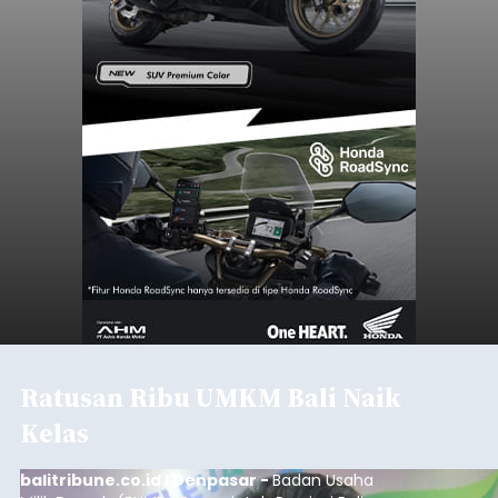
Ratusan Ribu UMKM Bali Naik
Kelas
balitribune.co.id I Denpasar -
Badan Usaha