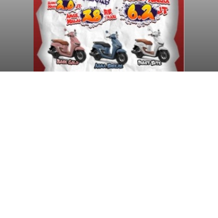
Pemkab Badung Siapkan
Pantai Sekeh Kedonganan dan
Pantai Berawa sebagai
Pelabuhan Tol Laut