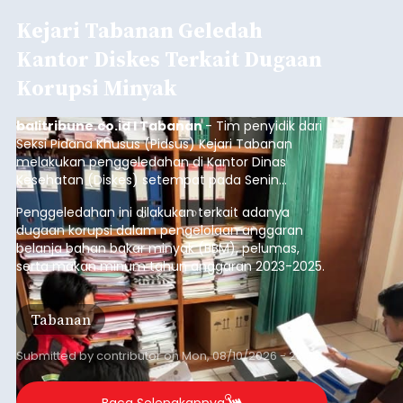
Kejari Tabanan Geledah
Kantor Diskes Terkait Dugaan
Korupsi Minyak
balitribune.co.id I Tabanan
- Tim penyidik dari
Seksi Pidana Khusus (Pidsus) Kejari Tabanan
melakukan penggeledahan di Kantor Dinas
Kesehatan (Diskes) setempat pada Senin
(10/8/2026).
Penggeledahan ini dilakukan terkait adanya
dugaan korupsi dalam pengelolaan anggaran
belanja bahan bakar minyak (BBM), pelumas,
serta makan minum tahun anggaran 2023-2025.
Tabanan
Submitted by
contributor
on
Mon, 08/10/2026 - 23:33