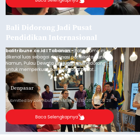
Baca Selengkapnya
Bali Didorong Jadi Pusat
Pendidikan Internasional
balitribune.co.id I Tabanan -
Bali selama ini
dikenal luas sebagai destinasi pariwisata dunia.
Namun, Pulau Dewata kini juga terus didorong
untuk memperkuat posisi sebagai pusat
pendidikan internasional atau "education hub".
Denpasar
Submitted by
contributor
on
Mon, 08/10/2026 - 23:28
Baca Selengkapnya