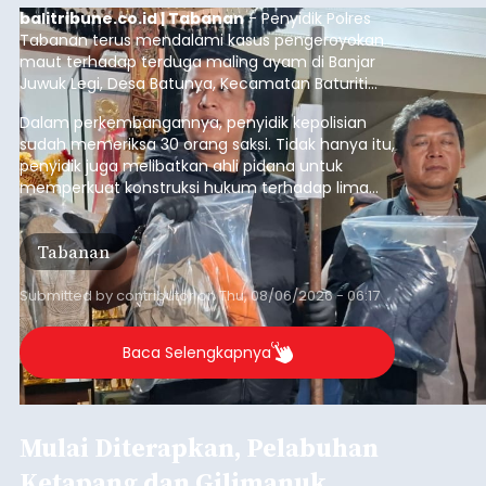
balitribune.co.id | Tabanan
- Penyidik Polres
Tabanan terus mendalami kasus pengeroyokan
maut terhadap terduga maling ayam di Banjar
Juwuk Legi, Desa Batunya, Kecamatan Baturiti
yang terjadi beberapa waktu lalu.
Dalam perkembangannya, penyidik kepolisian
sudah memeriksa 30 orang saksi. Tidak hanya itu,
penyidik juga melibatkan ahli pidana untuk
memperkuat konstruksi hukum terhadap lima
orang tersangka yang saat ini ditahan.
Tabanan
Submitted by
contributor
on
Thu, 08/06/2026 - 06:17
Baca Selengkapnya
Mulai Diterapkan, Pelabuhan
Ketapang dan Gilimanuk