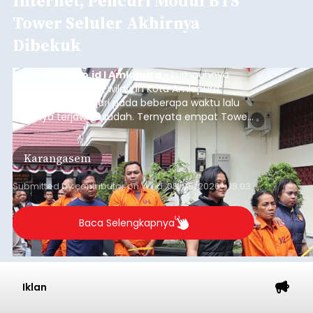
Internet, Pencuri Modul BTS
Tower Seluler Akhirnya
Dibekuk
balitribune.co.id I Amlapura -
Lumpuhnya
jaringan internet di wilayah Kota Amlapura
selama berhari-hari pada beberapa waktu lalu
akhirnya terjawab sudah. Ternyata empat Tower
BTS Seluler yang berada di lokasi berbeda di
wilayah Karangasem telah dibobol maling,
Karangasem
dimana bagian modul penguat signal yang
berada di Tower BTS Seluler itu hilang dicuri.
Submitted by
contributor
on
Wed, 08/05/2026 - 18:03
Baca Selengkapnya
Iklan