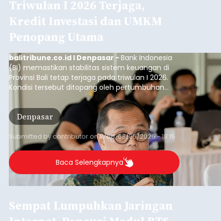
Triwulan I 2026 Terjaga,
Kredit Investasi dan UMKM
Penopang Utama
balitribune.co.id I Denpasar -
Bank Indonesia
(BI) memastikan stabilitas sistem keuangan di
Provinsi Bali tetap terjaga pada triwulan I 2026.
Kondisi tersebut ditopang oleh pertumbuhan
penyaluran kredit yang masih positif, terutama
pada sektor-sektor utama penggerak ekonomi
Denpasar
daerah, dengan risiko kredit yang tetap
terkendali.
Submitted by
contributor
on
Wed, 08/05/2026 - 18:15
Baca Selengkapnya
Sempat Lumpuhkan Jaringan