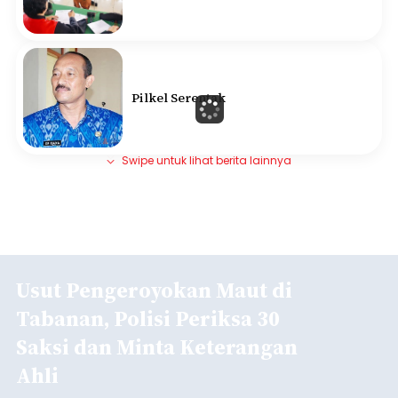
Pilkel Serentak
Swipe untuk lihat berita lainnya
Usut Pengeroyokan Maut di
Tabanan, Polisi Periksa 30
Saksi dan Minta Keterangan
Ahli