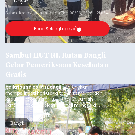
Gianyar
Submitted by
contributor
on
Thu, 08/06/2026 - 21:06
Baca Selengkapnya
Sambut HUT RI, Rutan Bangli
Gelar Pemeriksaan Kesehatan
Gratis
balitribune.co.id I Bangli -
Serangkian
memperingati hari ulang tahun Kemerdekaan
Republik Indonesia ( HUT RI) ke-81, Rumah
Tahanan Negara Kelas II B Bangli menggelar
kegiatan pemeriksaan kesehatan gratis, Rabu
(6/8/2026).
Bangli