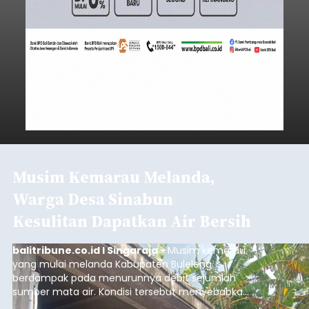
Musim Kemarau Melanda,
Warga Desa Sinabun
Kesulitan Dapatkan Air Bersih
balitribune.co.id I Singaraja -
Musim kemarau
yang mulai melanda Kabupaten Buleleng
berdampak pada menurunnya debit sejumlah
sumber mata air. Kondisi tersebut menyebabkan
warga di beberapa desa mulai mengalami