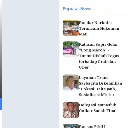
Popular News
Bandar Narkoba
Terancam Hukuman
Mati
Ratusan Sopir Gelar
“Long March” -
Tuntut Dishub Tegas
terhadap Crab dan
Uber
Layanan Trans
Sarbagita Dikeluhkan
: Lokasi Halte Jauh,
Sosialisasi Minim
Delegasi Munaslub
Golkar Sudah Final
Bansos Fiktif