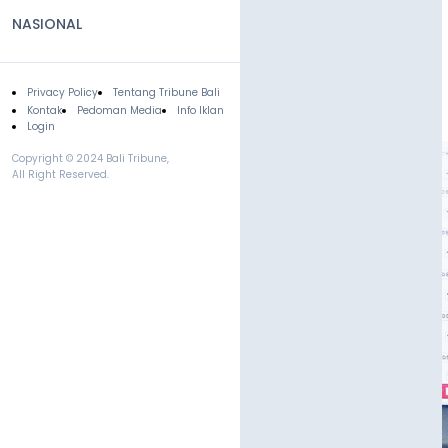
NASIONAL
Privacy Policy
Tentang Tribune Bali
Footer
Kontak
Pedoman Media
Info Iklan
Login
Copyright © 2024 Bali Tribune,
All Right Reserved.