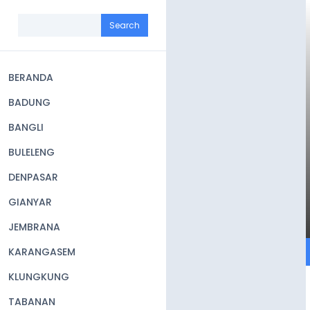
Skip
to
Search
main
content
BERANDA
Main
BADUNG
navigation
BANGLI
BULELENG
DENPASAR
GIANYAR
JEMBRANA
KARANGASEM
KLUNGKUNG
TABANAN