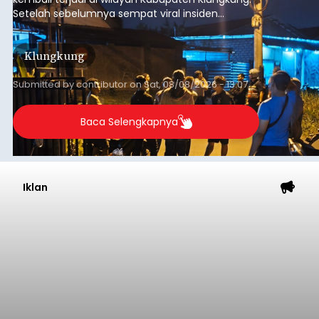
Setelah sebelumnya sempat viral insiden
keributan di barat Pasar Galiran, peristiwa serupa
kini menimpa seorang pemuda asal Kabupaten
Klungkung
Sumba Barat Daya (SBD), Nusa Tenggara Timur
(NTT).
Submitted by
contributor
on
Sat, 08/08/2026 - 13:07
Baca Selengkapnya
Iklan