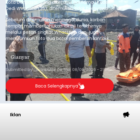
Kota Denpasar, yang diketahui bernama I Kadek
Dedi Wiranata (35), ditemukan tidak bernyawa di
pesisir Pantai Purnama, Sukawati.
Sebelum ditemukan meninggal dunia, korban
sempat memberitahukan lokasi terakhirnya
melalui pesan singkat WhatsApp dan juga
mengirimkan foto dua botol pembersih lantai ke
istrinya.
Gianyar
Submitted by
contributor
on
Thu, 08/06/2026 - 21:06
Baca Selengkapnya
Iklan