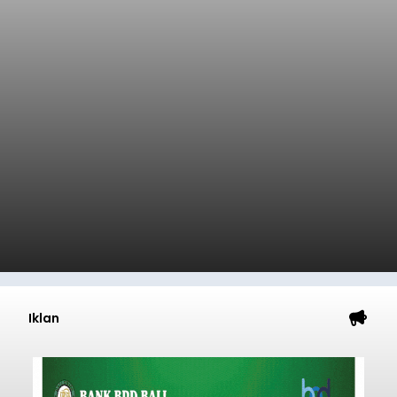
Iklan