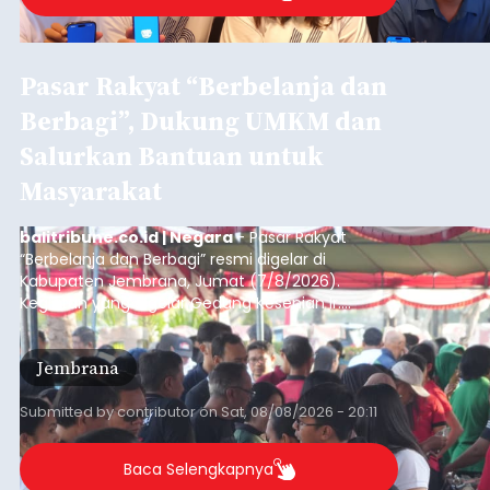
Pasar Rakyat “Berbelanja dan
Berbagi”, Dukung UMKM dan
Salurkan Bantuan untuk
Masyarakat
balitribune.co.id | Negara
- Pasar Rakyat
“Berbelanja dan Berbagi” resmi digelar di
Kabupaten Jembrana, Jumat (7/8/2026).
Kegiatan yang digelar Gedung Kesenian Ir.
Soekarno ini memadukan pemberdayaan
ekonomi masyarakat dengan aksi sosial tersebut
Jembrana
mendapat antusiasme tinggi dan mencatat nilai
transaksi mencapai Rp672.733.200.
Submitted by
contributor
on
Sat, 08/08/2026 - 20:11
Baca Selengkapnya