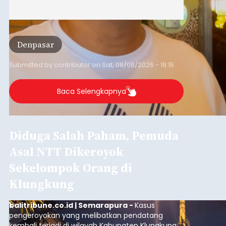
Denpasar
Submitted by
contributor
on
Sat, 08/08/2026 - 18:15
Baca Selengkapnya
Diduga Salah Paham, Pemuda
Asal NTT Dikeroyok
Sekelompok Orang di
Klungkung
balitribune.co.id | Semarapura -
Kasus
pengeroyokan yang melibatkan pendatang
kembali terjadi di wilayah Kabupaten Klungkung.