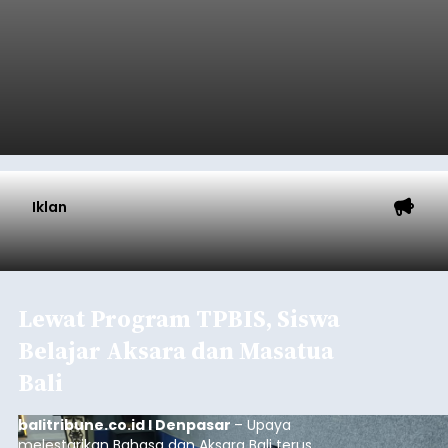
Iklan
Lewat Program TPBIS, Siswa
Belajar Aksara dan Masatua
Bali
balitribune.co.id I Denpasar
– Upaya
melestarikan Bahasa dan Aksara Bali terus