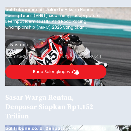
balitribune.co.id | Jakarta
– Astra Honda
Racing Team (AHRT) siap menghadapi putaran
keempat Idemitsu FIM Asia Road Racing
Championship (ARRC) 2026 yang akan
berlangsung di Pertamina Mandalika
International Circuit, Lombok, Nusa Tenggara
Nasional
Barat, pada 7–9 Agustus 2026.
Submitted by
contributor
on
Fri, 08/07/2026 - 07:44
Baca Selengkapnya
Sasar Warga Rentan,
Denpasar Siapkan Rp1,152
Triliun
balitribune.co.id I Denpasar -
Pemerintah Kota