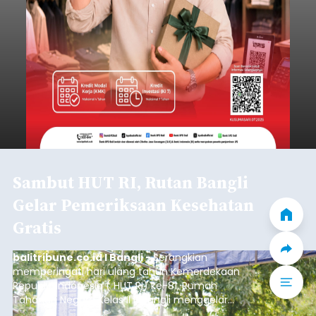
Sambut HUT RI, Rutan Bangli
Gelar Pemeriksaan Kesehatan
Gratis
balitribune.co.id I Bangli -
Serangkian
memperingati hari ulang tahun Kemerdekaan
Republik Indonesia ( HUT RI) ke-81, Rumah
Tahanan Negara Kelas II B Bangli menggelar
kegiatan pemeriksaan kesehatan gratis, Rabu