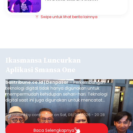
Swipe untuk lihat berita lainnya
Ikasmansa Luncurkan
Aplikasi Smansa One
balitribune.co.id | Denpasar
- Perkembangan
teknologi digital tidak hanya digunakan untuk
mempermudah kehidupan sehari-hari. Teknologi
digital saat ini juga digunakan untuk mencatat
dan mengelola data base alumni dari suatu
sekolah, salah satunya adalah alumni SMA 1
Submitted by
contributor
on
Sat, 08/08/2026 - 20:28
Denpasar.
Baca Selengkapnya