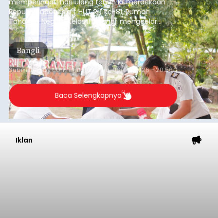
memperingati hari ulang tahun Kemerdekaan
Republik Indonesia ( HUT RI) ke-81, Rumah
Tahanan Negara Kelas II B Bangli menggelar
kegiatan pemeriksaan kesehatan gratis, Rabu
(6/8/2026).
Bangli
Submitted by
contributor
on
Thu, 08/06/2026 - 20:56
Baca Selengkapnya
Iklan