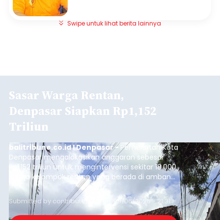
Swipe untuk lihat berita lainnya
Sasar Warga Rentan,
Denpasar Siapkan Rp1,152
Triliun
balitribune.co.id I Denpasar -
Pemerintah Kota
Denpasar mengalokasikan anggaran sebesar
Rp1,152 triliun untuk mengintervensi sekitar 18.000
warga kelompok rentan yang berada di ambang
garis kemiskinan. Langkah strategis ini diambil
guna menjaga masyarakat yang berada pada
Submitted by
contributor
on
Thu, 08/06/2026 - 21:31
kelompok desil 5 dan 6 tersebut agar tidak
merosot ke kategori miskin.