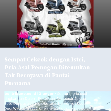
Sempat Cekcok dengan Istri,
Pria Asal Pemogan Ditemukan
Tak Bernyawa di Pantai
Purnama
balitribune.co.id I Gianyar -
Seorang pria asal
Lingkungan Dalem, Pemogan, Denpasar Selatan,
Kota Denpasar, yang diketahui bernama I Kadek
Dedi Wiranata (35), ditemukan tidak bernyawa di