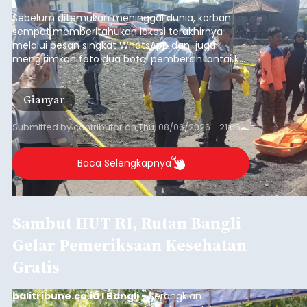
pesisir Pantai Purnama, Sukawati.
Sebelum ditemukan meninggal dunia, korban
sempat memberitahukan lokasi terakhirnya
melalui pesan singkat WhatsApp dan juga
mengirimkan foto dua botol pembersih lantai ke
istrinya.
Gianyar
Submitted by
contributor
on
Thu, 08/06/2026 - 21:06
Baca Selengkapnya
Sambut HUT RI, Rutan Bangli
Gelar Pemeriksaan Kesehatan
Gratis
balitribune.co.id I Bangli -
Serangkian