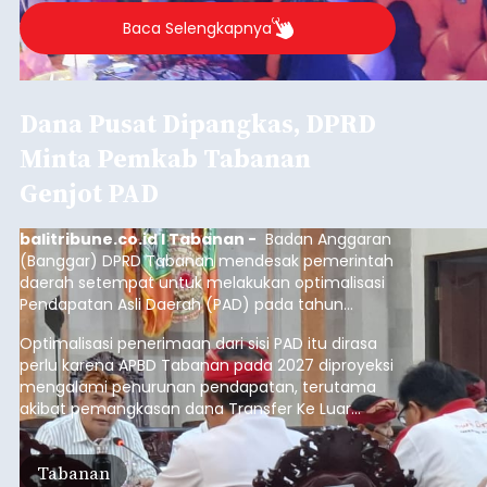
Baca Selengkapnya
Dana Pusat Dipangkas, DPRD
Minta Pemkab Tabanan
Genjot PAD
balitribune.co.id I Tabanan -
Badan Anggaran
(Banggar) DPRD Tabanan mendesak pemerintah
daerah setempat untuk melakukan optimalisasi
Pendapatan Asli Daerah (PAD) pada tahun
anggaran 2027.
Optimalisasi penerimaan dari sisi PAD itu dirasa
perlu karena APBD Tabanan pada 2027 diproyeksi
mengalami penurunan pendapatan, terutama
akibat pemangkasan dana Transfer Ke Luar
Daerah (TKD) dari pemerintah pusat.
Tabanan