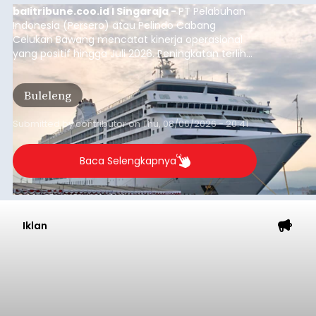
balitribune.coo.id I Singaraja -
PT Pelabuhan
Indonesia (Persero) atau Pelindo Cabang
Celukan Bawang mencatat kinerja operasional
yang positif hingga Juli 2026. Peningkatan terlihat
dari arus kapal yang mencapai 1,48 juta Gross
Tonnage (GT), atau tumbuh 12,4 persen
Buleleng
dibandingkan periode yang sama tahun lalu
yang tercatat sebesar 1,32 juta GT.
Submitted by
contributor
on
Thu, 08/06/2026 - 20:41
Baca Selengkapnya
Iklan