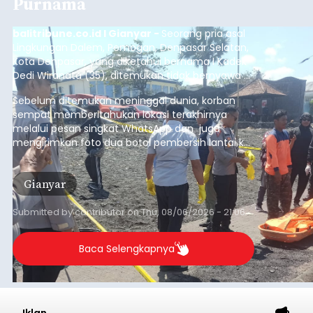
Purnama
balitribune.co.id I Gianyar -
Seorang pria asal
Lingkungan Dalem, Pemogan, Denpasar Selatan,
Kota Denpasar, yang diketahui bernama I Kadek
Dedi Wiranata (35), ditemukan tidak bernyawa di
pesisir Pantai Purnama, Sukawati.
Sebelum ditemukan meninggal dunia, korban
sempat memberitahukan lokasi terakhirnya
melalui pesan singkat WhatsApp dan juga
mengirimkan foto dua botol pembersih lantai ke
istrinya.
Gianyar
Submitted by
contributor
on
Thu, 08/06/2026 - 21:06
Baca Selengkapnya
Iklan