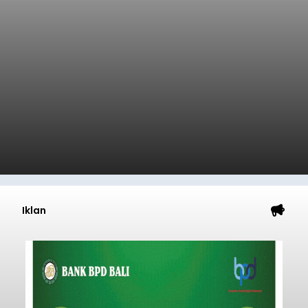
Iklan