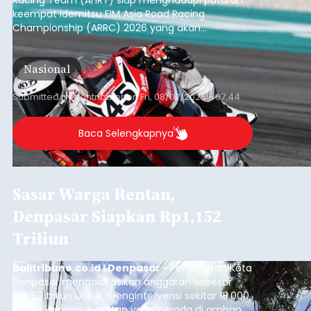
keempat Idemitsu FIM Asia Road Racing
Championship (ARRC) 2026 yang akan
berlangsung di Pertamina Mandalika
International Circuit, Lombok, Nusa Tenggara
Nasional
Barat, pada 7–9 Agustus 2026.
Submitted by
contributor
on
Fri, 08/07/2026 - 07:44
Baca Selengkapnya
Sasar Warga Rentan,
Denpasar Siapkan Rp1,152
Triliun
balitribune.co.id I Denpasar -
Pemerintah Kota
Denpasar mengalokasikan anggaran sebesar
Rp1,152 triliun untuk mengintervensi sekitar 18.000
warga kelompok rentan yang berada di ambang