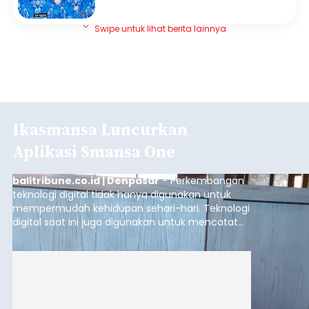
Swipe untuk lihat berita lainnya
Ikasmansa Luncurkan
Aplikasi Smansa One
balitribune.co.id | Denpasar
- Perkembangan
teknologi digital tidak hanya digunakan untuk
mempermudah kehidupan sehari-hari. Teknologi
digital saat ini juga digunakan untuk mencatat
dan mengelola data base alumni dari suatu
sekolah, salah satunya adalah alumni SMA 1
Denpasar.