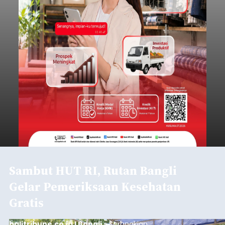
Sambut HUT RI, Rutan Bangli
Gelar Pemeriksaan Kesehatan
Gratis
balitribune.co.id I Bangli -
Serangkian