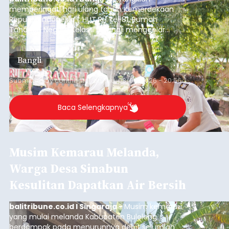
memperingati hari ulang tahun Kemerdekaan
Republik Indonesia ( HUT RI) ke-81, Rumah
Tahanan Negara Kelas II B Bangli menggelar
kegiatan pemeriksaan kesehatan gratis, Rabu
(6/8/2026).
Bangli
Submitted by
contributor
on
Thu, 08/06/2026 - 20:56
Baca Selengkapnya
Musim Kemarau Melanda,
Warga Desa Sinabun
Kesulitan Dapatkan Air Bersih
balitribune.co.id I Singaraja -
Musim kemarau
yang mulai melanda Kabupaten Buleleng
berdampak pada menurunnya debit sejumlah