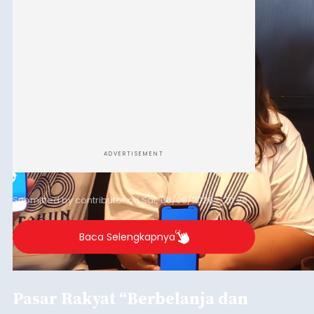
ADVERTISEMENT
Submitted by
contributor
on
Sat, 08/08/2026 - 20:28
Baca Selengkapnya
Pasar Rakyat “Berbelanja dan