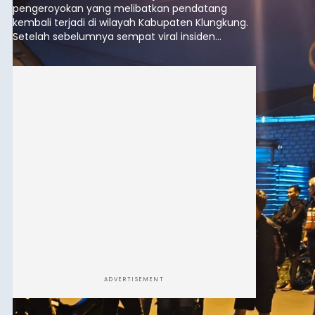
pengeroyokan yang melibatkan pendatang
kembali terjadi di wilayah Kabupaten Klungkung.
Setelah sebelumnya sempat viral insiden
keributan di barat Pasar Galiran, peristiwa serupa
kini menimpa seorang pemuda asal Kabupaten
Sumba Barat Daya (SBD), Nusa Tenggara Timur
(NTT).
ADVERTISEMENT