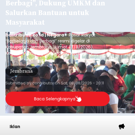
Berbagi”, Dukung UMKM dan
Salurkan Bantuan untuk
Masyarakat
balitribune.co.id | Negara
- Pasar Rakyat
“Berbelanja dan Berbagi” resmi digelar di
Kabupaten Jembrana, Jumat (7/8/2026).
Kegiatan yang digelar Gedung Kesenian Ir.
Soekarno ini memadukan pemberdayaan
ekonomi masyarakat dengan aksi sosial tersebut
Jembrana
mendapat antusiasme tinggi dan mencatat nilai
transaksi mencapai Rp672.733.200.
Submitted by
contributor
on
Sat, 08/08/2026 - 20:11
Baca Selengkapnya
Iklan