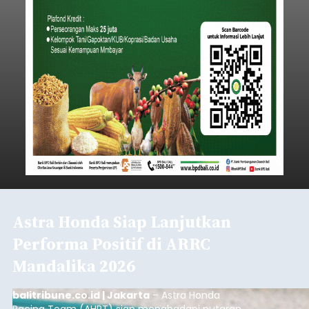
Astra Honda Siap Lanjutkan
Performa Positif di ARRC
Mandalika 2026
balitribune.co.id | Jakarta
– Astra Honda
Racing Team (AHRT) siap menghadapi putaran