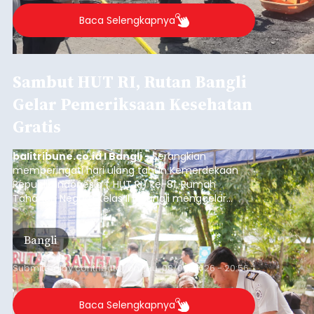
Baca Selengkapnya
Sambut HUT RI, Rutan Bangli
Gelar Pemeriksaan Kesehatan
Gratis
balitribune.co.id I Bangli -
Serangkian
memperingati hari ulang tahun Kemerdekaan
Republik Indonesia ( HUT RI) ke-81, Rumah
Tahanan Negara Kelas II B Bangli menggelar
kegiatan pemeriksaan kesehatan gratis, Rabu
(6/8/2026).
Bangli
Submitted by
contributor
on
Thu, 08/06/2026 - 20:56
Baca Selengkapnya