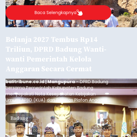
Baca Selengkapnya
Belanja 2027 Tembus Rp14
Triliun, DPRD Badung Wanti-
wanti Pemerintah Kelola
Anggaran Secara Cermat
balitribune.co.id | Mangupura
- DPRD Badung
bersama Pemerintah Kabupaten Badung
menyepakati Nota Kesepakatan Kebijakan
Umum APBD (KUA) dan Prioritas Plafon Anggaran
Sementara (PPAS) Tahun Anggaran 2027 dalam
rapat paripurna yang digelar di Gedung DPRD
Badung
Badung, Kamis (6/8/2026).
Submitted by
contributor
on
Thu, 08/06/2026 - 20:27