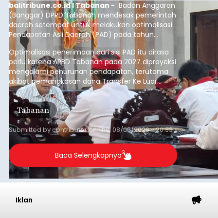
balitribune.co.id I Tabanan -
Badan Anggaran
(Banggar) DPRD Tabanan mendesak pemerintah
daerah setempat untuk melakukan optimalisasi
Pendapatan Asli Daerah (PAD) pada tahun
anggaran 2027.
Optimalisasi penerimaan dari sisi PAD itu dirasa
perlu karena APBD Tabanan pada 2027 diproyeksi
mengalami penurunan pendapatan, terutama
akibat pemangkasan dana Transfer Ke Luar
Daerah (TKD) dari pemerintah pusat.
Tabanan
Submitted by
contributor
on
Thu, 08/06/2026 - 20:33
Baca Selengkapnya
Iklan