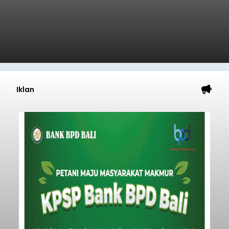
Iklan