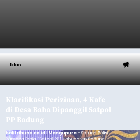
Iklan
Klarifikasi Perizinan, 4 Kafe
di Desa Baha Dipanggil Satpol
PP Badung
balitribune.co.id I Mangupura -
Satuan Polisi
Pamong Praja (Satpol PP) Kabupaten Badung