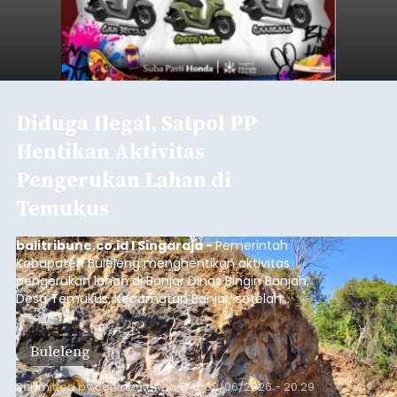
Diduga Ilegal, Satpol PP
Hentikan Aktivitas
Pengerukan Lahan di
Temukus
balitribune.co.id I Singaraja -
Pemerintah
Kabupaten Buleleng menghentikan aktivitas
pengerukan lahan di Banjar Dinas Bingin Banjah,
Desa Temukus, Kecamatan Banjar, setelah
ditemukan indikasi kegiatan pengambilan
material yang tidak sesuai dengan peruntukan
Buleleng
kawasan.
Submitted by
contributor
on
Thu, 08/06/2026 - 20:29