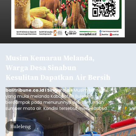
Musim Kemarau Melanda,
Warga Desa Sinabun
Kesulitan Dapatkan Air Bersih
balitribune.co.id I Singaraja -
Musim kemarau
yang mulai melanda Kabupaten Buleleng
berdampak pada menurunnya debit sejumlah
sumber mata air. Kondisi tersebut menyebabkan
warga di beberapa desa mulai mengalami
kesulitan mendapatkan air bersih, terutama
Buleleng
untuk memenuhi kebutuhan mandi, cuci, dan
kakus (MCK). Seperti yang dialami warga Desa