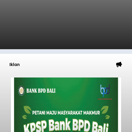
Iklan