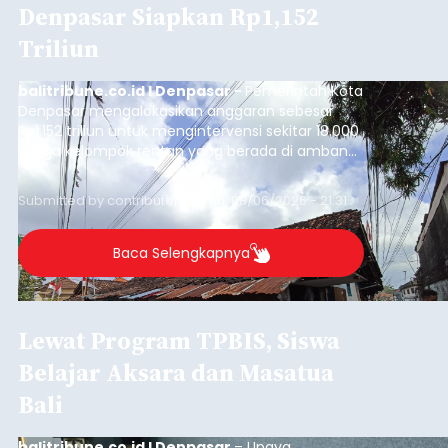
Denpasar Siapkan Rp1,152
Triliun
balitribune.co.id I Denpasar -
Pemerintah Kota
Denpasar mengalokasikan anggaran sebesar
Rp1,152 triliun untuk mengintervensi sekitar 18.000
warga kelompok rentan yang berada di ambang
garis kemiskinan. Langkah strategis ini diambil
guna menjaga masyarakat yang berada pada
Submitted by
contributor
on
Thu, 08/06/2026 - 21:31
kelompok desil 5 dan 6 tersebut agar tidak
merosot ke kategori miskin.
Baca Selengkapnya
Lewat Program TPBIS, Siswa
Belajar Aksara dan Masatua
Bali
balitribune.co.id I Denpasar
– Upaya