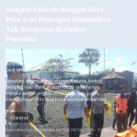
Sempat Cekcok dengan Istri,
Pria Asal Pemogan Ditemukan
Tak Bernyawa di Pantai
Purnama
balitribune.co.id I Gianyar -
Seorang pria asal
Lingkungan Dalem, Pemogan, Denpasar Selatan,
Kota Denpasar, yang diketahui bernama I Kadek
Dedi Wiranata (35), ditemukan tidak bernyawa di
pesisir Pantai Purnama, Sukawati.
Sebelum ditemukan meninggal dunia, korban
sempat memberitahukan lokasi terakhirnya
melalui pesan singkat WhatsApp dan juga
mengirimkan foto dua botol pembersih lantai ke
istrinya.
Gianyar
Submitted by
contributor
on
Thu, 08/06/2026 - 21:06