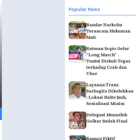
Popular News
Bandar Narkoba
Terancam Hukuman
Mati
Ratusan Sopir Gelar
“Long March” -
Tuntut Dishub Tegas
terhadap Crab dan
Uber
Layanan Trans
Sarbagita Dikeluhkan
: Lokasi Halte Jauh,
Sosialisasi Minim
Delegasi Munaslub
Golkar Sudah Final
Bansos Fiktif