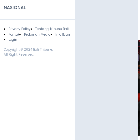
NASIONAL
Privacy Policy
Tentang Tribune Bali
Footer
Kontak
Pedoman Media
Info Iklan
Login
Copyright © 2024 Bali Tribune,
All Right Reserved.