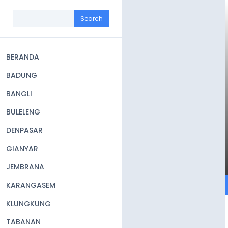
Skip
to
Search
main
content
BERANDA
Main
BADUNG
navigation
BANGLI
BULELENG
DENPASAR
GIANYAR
JEMBRANA
KARANGASEM
KLUNGKUNG
TABANAN