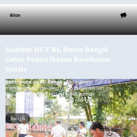
Iklan
Sambut HUT RI, Rutan Bangli
Gelar Pemeriksaan Kesehatan
Gratis
balitribune.co.id I Bangli -
Serangkian
memperingati hari ulang tahun Kemerdekaan
Republik Indonesia ( HUT RI) ke-81, Rumah
Tahanan Negara Kelas II B Bangli menggelar
kegiatan pemeriksaan kesehatan gratis, Rabu
(6/8/2026).
Bangli
Submitted by
contributor
on
Thu, 08/06/2026 - 20:56