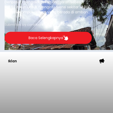
Denpasar mengalokasikan anggaran sebesar
Rp1,152 triliun untuk mengintervensi sekitar 18.000
warga kelompok rentan yang berada di ambang
garis kemiskinan. Langkah strategis ini diambil
guna menjaga masyarakat yang berada pada
Submitted by
contributor
on
Thu, 08/06/2026 - 21:31
kelompok desil 5 dan 6 tersebut agar tidak
merosot ke kategori miskin.
Baca Selengkapnya
Iklan