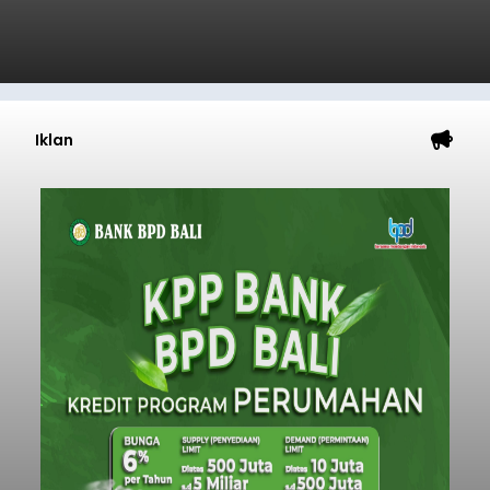
Iklan