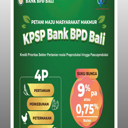
Iklan