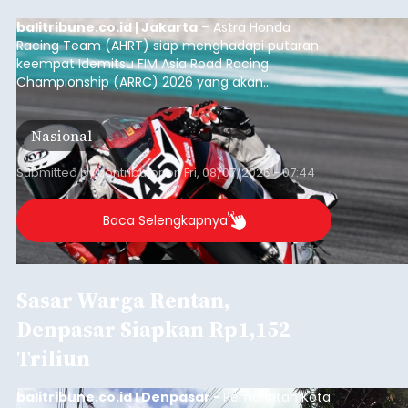
balitribune.co.id | Jakarta
– Astra Honda
Racing Team (AHRT) siap menghadapi putaran
keempat Idemitsu FIM Asia Road Racing
Championship (ARRC) 2026 yang akan
berlangsung di Pertamina Mandalika
International Circuit, Lombok, Nusa Tenggara
Nasional
Barat, pada 7–9 Agustus 2026.
Submitted by
contributor
on
Fri, 08/07/2026 - 07:44
Baca Selengkapnya
Sasar Warga Rentan,
Denpasar Siapkan Rp1,152
Triliun
balitribune.co.id I Denpasar -
Pemerintah Kota