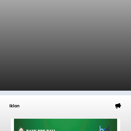
malam.
Badung
Submitted by
contributor
on
Thu, 08/06/2026 - 20:38
Baca Selengkapnya
Iklan