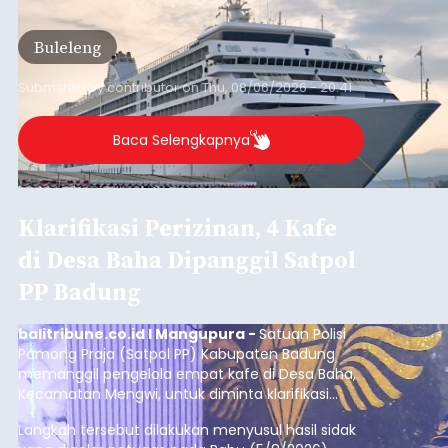
Kunjungan Kapal Pesiar di
Pelabuhan Celukan Bawang
Tumbuh 25 Persen
balitribune.coo.id I Singaraja -
PT Pelabuhan
Indonesia (Persero) atau Pelindo Cabang
Celukan Bawang mencatat kinerja operasional
yang positif hingga Juli 2026. Peningkatan terlihat
dari arus kapal yang mencapai 1,48 juta Gross