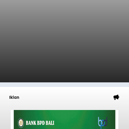
Iklan