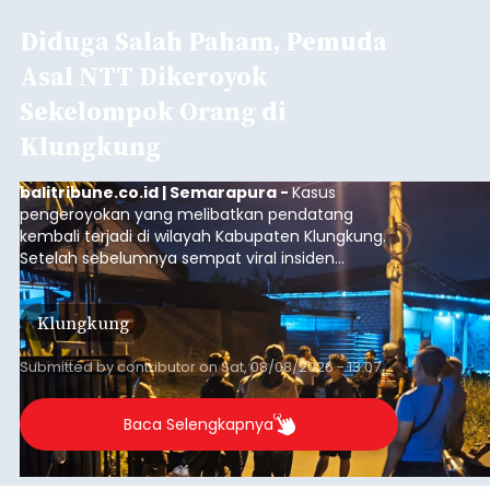
Diduga Salah Paham, Pemuda
Asal NTT Dikeroyok
Sekelompok Orang di
Klungkung
balitribune.co.id | Semarapura -
Kasus
pengeroyokan yang melibatkan pendatang
kembali terjadi di wilayah Kabupaten Klungkung.
Setelah sebelumnya sempat viral insiden
keributan di barat Pasar Galiran, peristiwa serupa
kini menimpa seorang pemuda asal Kabupaten
Klungkung
Sumba Barat Daya (SBD), Nusa Tenggara Timur
(NTT).
Submitted by
contributor
on
Sat, 08/08/2026 - 13:07
Baca Selengkapnya