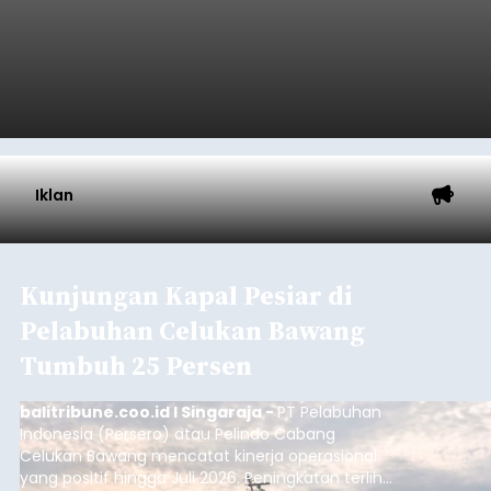
Iklan