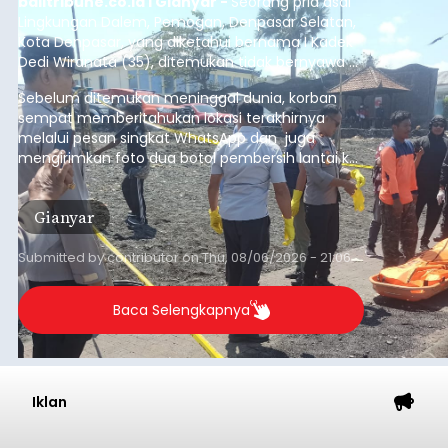
balitribune.co.id I Gianyar -
Seorang pria asal
Lingkungan Dalem, Pemogan, Denpasar Selatan,
Kota Denpasar, yang diketahui bernama I Kadek
Dedi Wiranata (35), ditemukan tidak bernyawa di
pesisir Pantai Purnama, Sukawati.
Sebelum ditemukan meninggal dunia, korban
sempat memberitahukan lokasi terakhirnya
melalui pesan singkat WhatsApp dan juga
mengirimkan foto dua botol pembersih lantai ke
istrinya.
Gianyar
Submitted by
contributor
on
Thu, 08/06/2026 - 21:06
Baca Selengkapnya
Iklan