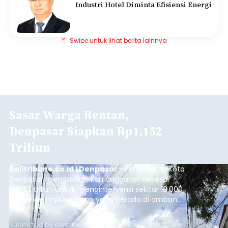
Industri Hotel Diminta Efisiensi Energi
Swipe untuk lihat berita lainnya
Sasar Warga Rentan,
Denpasar Siapkan Rp1,152
Triliun
balitribune.co.id I Denpasar -
Pemerintah Kota
Denpasar mengalokasikan anggaran sebesar
Rp1,152 triliun untuk mengintervensi sekitar 18.000
warga kelompok rentan yang berada di ambang
garis kemiskinan. Langkah strategis ini diambil
guna menjaga masyarakat yang berada pada
Submitted by
contributor
on
Thu, 08/06/2026 - 21:31