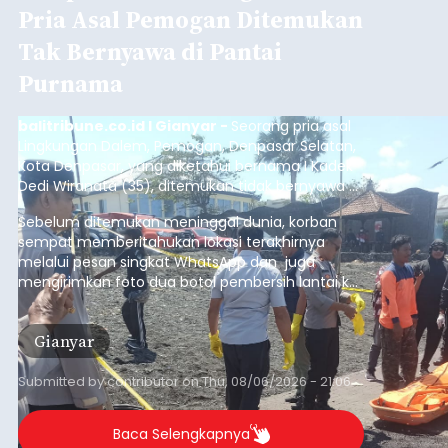
Pria Asal Pemogan Ditemukan
Tak Bernyawa di Pantai
Purnama
balitribune.co.id I Gianyar -
Seorang pria asal
Lingkungan Dalem, Pemogan, Denpasar Selatan,
Kota Denpasar, yang diketahui bernama I Kadek
Dedi Wiranata (35), ditemukan tidak bernyawa di
pesisir Pantai Purnama, Sukawati.
Sebelum ditemukan meninggal dunia, korban
sempat memberitahukan lokasi terakhirnya
melalui pesan singkat WhatsApp dan juga
mengirimkan foto dua botol pembersih lantai ke
istrinya.
Gianyar
Submitted by
contributor
on
Thu, 08/06/2026 - 21:06
Baca Selengkapnya