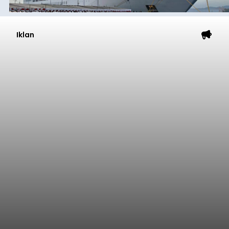
Iklan