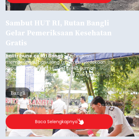
Sambut HUT RI, Rutan Bangli
Gelar Pemeriksaan Kesehatan
Gratis
balitribune.co.id I Bangli -
Serangkian
memperingati hari ulang tahun Kemerdekaan
Republik Indonesia ( HUT RI) ke-81, Rumah
Tahanan Negara Kelas II B Bangli menggelar
kegiatan pemeriksaan kesehatan gratis, Rabu
(6/8/2026).
Bangli
Submitted by
contributor
on
Thu, 08/06/2026 - 20:56
Baca Selengkapnya