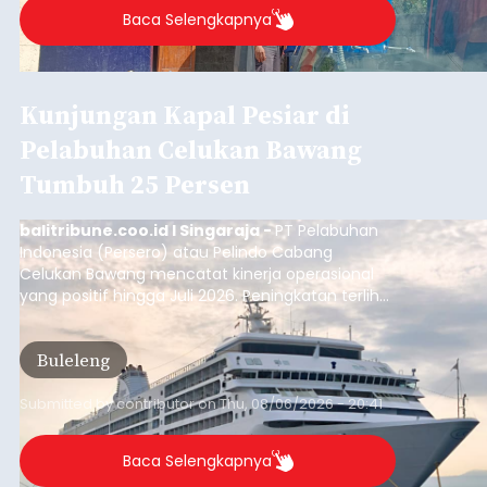
Baca Selengkapnya
Kunjungan Kapal Pesiar di
Pelabuhan Celukan Bawang
Tumbuh 25 Persen
balitribune.coo.id I Singaraja -
PT Pelabuhan
Indonesia (Persero) atau Pelindo Cabang
Celukan Bawang mencatat kinerja operasional
yang positif hingga Juli 2026. Peningkatan terlihat
dari arus kapal yang mencapai 1,48 juta Gross
Tonnage (GT), atau tumbuh 12,4 persen
Buleleng
dibandingkan periode yang sama tahun lalu
yang tercatat sebesar 1,32 juta GT.
Submitted by
contributor
on
Thu, 08/06/2026 - 20:41
Baca Selengkapnya