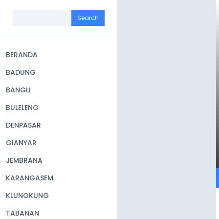
Skip
to
Search
main
content
BERANDA
Main
BADUNG
navigation
BANGLI
BULELENG
DENPASAR
GIANYAR
JEMBRANA
KARANGASEM
KLUNGKUNG
TABANAN