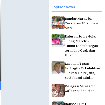
Popular News
Bandar Narkoba
Terancam Hukuman
Mati
Ratusan Sopir Gelar
“Long March” -
Tuntut Dishub Tegas
terhadap Crab dan
Uber
Layanan Trans
Sarbagita Dikeluhkan
: Lokasi Halte Jauh,
Sosialisasi Minim
Delegasi Munaslub
Golkar Sudah Final
Bansos Fiktif