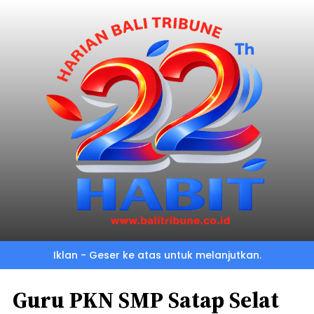
Iklan - Geser ke atas untuk melanjutkan.
Guru PKN SMP Satap Selat