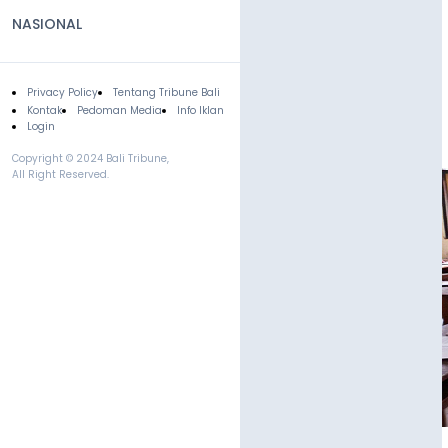
NASIONAL
Privacy Policy
Tentang Tribune Bali
Footer
Kontak
Pedoman Media
Info Iklan
Login
Copyright © 2024 Bali Tribune,
All Right Reserved.