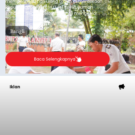
memperingati hari ulang tahun Kemerdekaan
Republik Indonesia ( HUT RI) ke-81, Rumah
Tahanan Negara Kelas II B Bangli menggelar
kegiatan pemeriksaan kesehatan gratis, Rabu
(6/8/2026).
Bangli
Submitted by
contributor
on
Thu, 08/06/2026 - 20:56
Baca Selengkapnya
Iklan