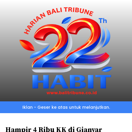
Skip
to
main
content
Iklan - Geser ke atas untuk melanjutkan.
Hampir 4 Ribu KK di Gianyar