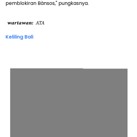
pemblokiran Bànsos," pungkasnya.
wartawan
ATA
Keliling Bali