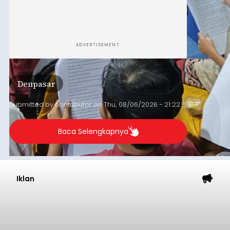
ADVERTISEMENT
Denpasar
Submitted by
contributor
on
Thu, 08/06/2026 - 21:22
Baca Selengkapnya
Iklan