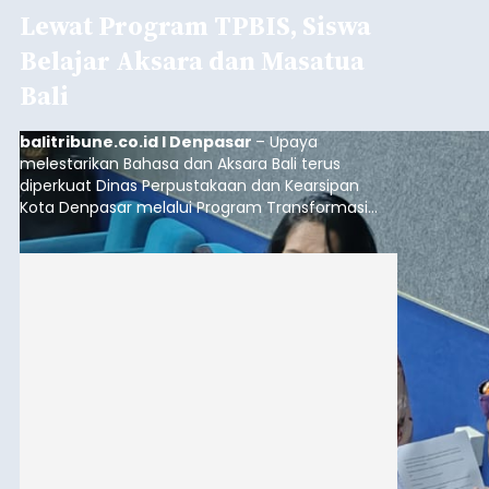
Lewat Program TPBIS, Siswa
Belajar Aksara dan Masatua
Bali
balitribune.co.id I Denpasar
– Upaya
melestarikan Bahasa dan Aksara Bali terus
diperkuat Dinas Perpustakaan dan Kearsipan
Kota Denpasar melalui Program Transformasi
Perpustakaan Berbasis Inklusi Sosial (TPBIS).
Tahun ini, sebanyak 63 siswa kelas IV dan V SD
Negeri 17 Dangin Puri mendapat pelatihan
menulis Aksara Bali serta Masatua atau
mendongeng menggunakan Bahasa Bali yang
berlangsung selama Agustus hingga September
2026.