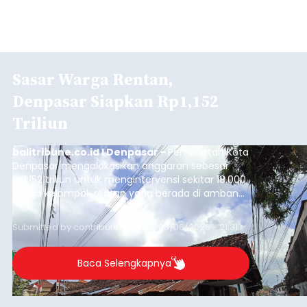
Sasar Warga Rentan,
Denpasar Siapkan Rp1,152
Triliun
balitribune.co.id I Denpasar -
Pemerintah Kota
Denpasar mengalokasikan anggaran sebesar
Rp1,152 triliun untuk mengintervensi sekitar 18.000
warga kelompok rentan yang berada di ambang
garis kemiskinan. Langkah strategis ini diambil
guna menjaga masyarakat yang berada pada
Submitted by
contributor
on
Thu, 08/06/2026 - 21:31
kelompok desil 5 dan 6 tersebut agar tidak
merosot ke kategori miskin.
Baca Selengkapnya