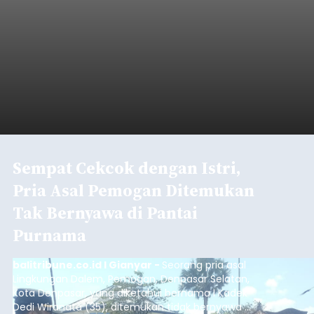
Sempat Cekcok dengan Istri,
Pria Asal Pemogan Ditemukan
Tak Bernyawa di Pantai
Purnama
balitribune.co.id I Gianyar -
Seorang pria asal
Lingkungan Dalem, Pemogan, Denpasar Selatan,
Kota Denpasar, yang diketahui bernama I Kadek
Dedi Wiranata (35), ditemukan tidak bernyawa di