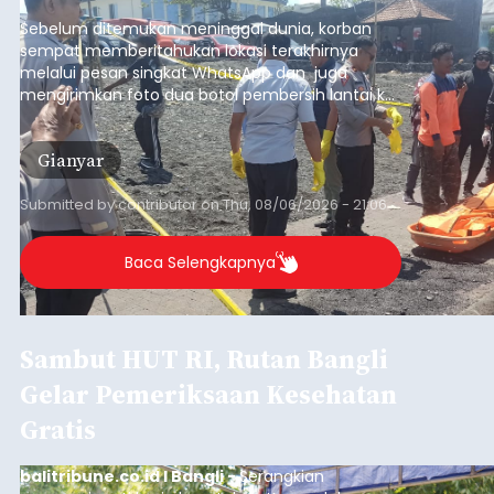
pesisir Pantai Purnama, Sukawati.
Sebelum ditemukan meninggal dunia, korban
sempat memberitahukan lokasi terakhirnya
melalui pesan singkat WhatsApp dan juga
mengirimkan foto dua botol pembersih lantai ke
istrinya.
Gianyar
Submitted by
contributor
on
Thu, 08/06/2026 - 21:06
Baca Selengkapnya
Sambut HUT RI, Rutan Bangli
Gelar Pemeriksaan Kesehatan
Gratis
balitribune.co.id I Bangli -
Serangkian