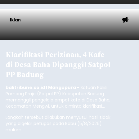
balitribune.coo.id I Singaraja -
PT Pelabuhan
Indonesia (Persero) atau Pelindo Cabang
Celukan Bawang mencatat kinerja operasional
yang positif hingga Juli 2026. Peningkatan terlihat
dari arus kapal yang mencapai 1,48 juta Gross
Tonnage (GT), atau tumbuh 12,4 persen
Buleleng
dibandingkan periode yang sama tahun lalu
yang tercatat sebesar 1,32 juta GT.
Submitted by
contributor
on
Thu, 08/06/2026 - 20:41
Baca Selengkapnya
Iklan