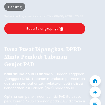
Iklan