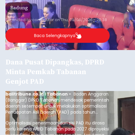
Badung
Submitted by
contributor
on
Thu, 08/06/2026 - 20:38
Baca Selengkapnya
Dana Pusat Dipangkas, DPRD
Minta Pemkab Tabanan
Genjot PAD
balitribune.co.id I Tabanan -
Badan Anggaran
(Banggar) DPRD Tabanan mendesak pemerintah
daerah setempat untuk melakukan optimalisasi
Pendapatan Asli Daerah (PAD) pada tahun
anggaran 2027.
Optimalisasi penerimaan dari sisi PAD itu dirasa
perlu karena APBD Tabanan pada 2027 diproyeksi