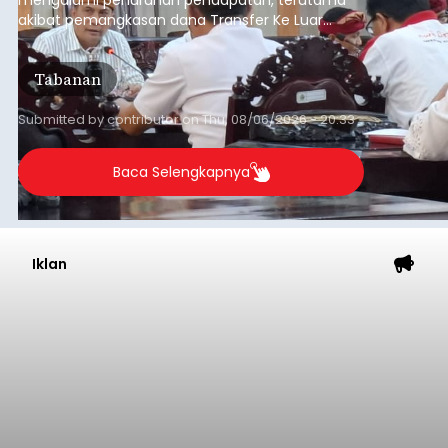
mengalami penurunan pendapatan, terutama
akibat pemangkasan dana Transfer Ke Luar
Daerah (TKD) dari pemerintah pusat.
Tabanan
Submitted by
contributor
on
Thu, 08/06/2026 - 20:33
Baca Selengkapnya
Iklan