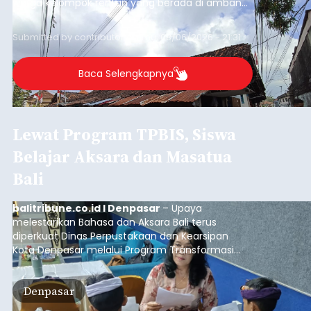
warga kelompok rentan yang berada di ambang
garis kemiskinan. Langkah strategis ini diambil
guna menjaga masyarakat yang berada pada
Submitted by
contributor
on
Thu, 08/06/2026 - 21:31
kelompok desil 5 dan 6 tersebut agar tidak
merosot ke kategori miskin.
Baca Selengkapnya
Lewat Program TPBIS, Siswa
Belajar Aksara dan Masatua
Bali
balitribune.co.id I Denpasar
– Upaya
melestarikan Bahasa dan Aksara Bali terus
diperkuat Dinas Perpustakaan dan Kearsipan
Kota Denpasar melalui Program Transformasi
Perpustakaan Berbasis Inklusi Sosial (TPBIS).
Tahun ini, sebanyak 63 siswa kelas IV dan V SD
Denpasar
Negeri 17 Dangin Puri mendapat pelatihan
menulis Aksara Bali serta Masatua atau