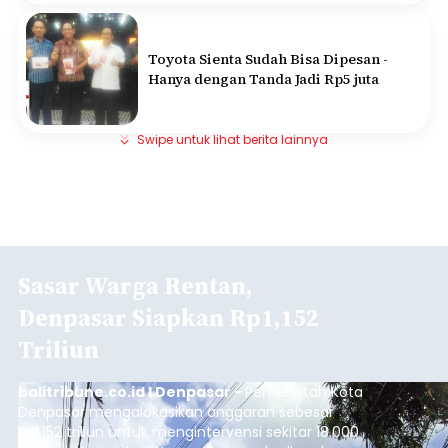
Toyota Sienta Sudah Bisa Dipesan -
Hanya dengan Tanda Jadi Rp5 juta
Swipe untuk lihat berita lainnya
Sasar Warga Rentan,
Denpasar Siapkan Rp1,152
Triliun
balitribune.co.id I Denpasar -
Pemerintah Kota
Denpasar mengalokasikan anggaran sebesar
Rp1,152 triliun untuk mengintervensi sekitar 18.000