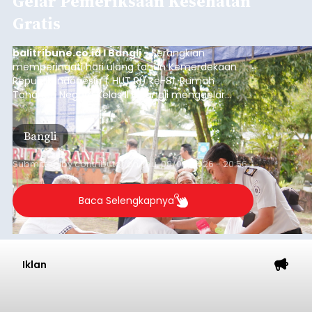
Gelar Pemeriksaan Kesehatan
Gratis
balitribune.co.id I Bangli -
Serangkian
memperingati hari ulang tahun Kemerdekaan
Republik Indonesia ( HUT RI) ke-81, Rumah
Tahanan Negara Kelas II B Bangli menggelar
kegiatan pemeriksaan kesehatan gratis, Rabu
(6/8/2026).
Bangli
Submitted by
contributor
on
Thu, 08/06/2026 - 20:56
Baca Selengkapnya
Iklan