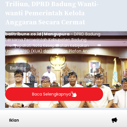
Triliun, DPRD Badung Wanti-
wanti Pemerintah Kelola
Anggaran Secara Cermat
balitribune.co.id | Mangupura
- DPRD Badung
bersama Pemerintah Kabupaten Badung
menyepakati Nota Kesepakatan Kebijakan
Umum APBD (KUA) dan Prioritas Plafon Anggaran
Sementara (PPAS) Tahun Anggaran 2027 dalam
rapat paripurna yang digelar di Gedung DPRD
Badung
Badung, Kamis (6/8/2026).
Submitted by
contributor
on
Thu, 08/06/2026 - 20:27
Baca Selengkapnya
Iklan