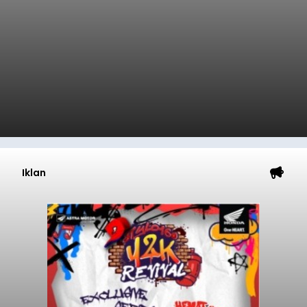
Iklan