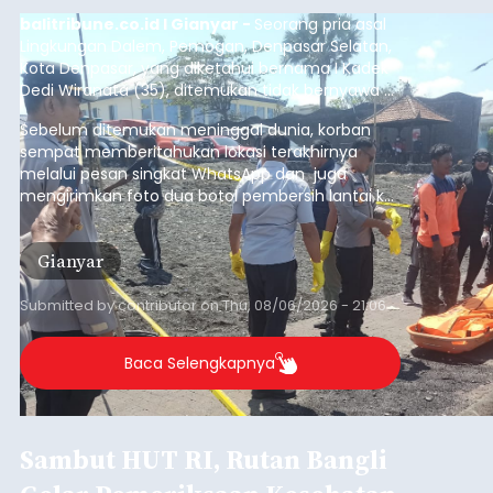
balitribune.co.id I Gianyar -
Seorang pria asal
Lingkungan Dalem, Pemogan, Denpasar Selatan,
Kota Denpasar, yang diketahui bernama I Kadek
Dedi Wiranata (35), ditemukan tidak bernyawa di
pesisir Pantai Purnama, Sukawati.
Sebelum ditemukan meninggal dunia, korban
sempat memberitahukan lokasi terakhirnya
melalui pesan singkat WhatsApp dan juga
mengirimkan foto dua botol pembersih lantai ke
istrinya.
Gianyar
Submitted by
contributor
on
Thu, 08/06/2026 - 21:06
Baca Selengkapnya
Sambut HUT RI, Rutan Bangli