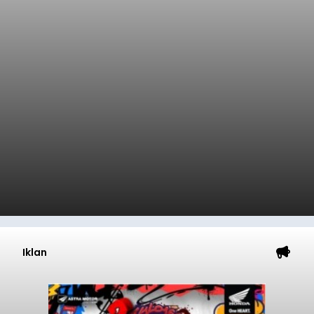
Iklan