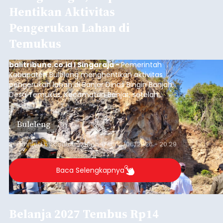
Hentikan Aktivitas
Pengerukan Lahan di
Temukus
balitribune.co.id I Singaraja -
Pemerintah
Kabupaten Buleleng menghentikan aktivitas
pengerukan lahan di Banjar Dinas Bingin Banjah,
Desa Temukus, Kecamatan Banjar, setelah
ditemukan indikasi kegiatan pengambilan
material yang tidak sesuai dengan peruntukan
Buleleng
kawasan.
Submitted by
contributor
on
Thu, 08/06/2026 - 20:29
Baca Selengkapnya
Belanja 2027 Tembus Rp14