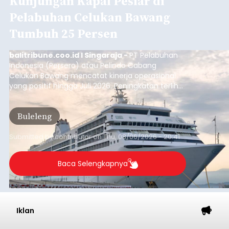
Kunjungan Kapal Pesiar di
Pelabuhan Celukan Bawang
Tumbuh 25 Persen
balitribune.coo.id I Singaraja -
PT Pelabuhan
Indonesia (Persero) atau Pelindo Cabang
Celukan Bawang mencatat kinerja operasional
yang positif hingga Juli 2026. Peningkatan terlihat
dari arus kapal yang mencapai 1,48 juta Gross
Tonnage (GT), atau tumbuh 12,4 persen
Buleleng
dibandingkan periode yang sama tahun lalu
yang tercatat sebesar 1,32 juta GT.
Submitted by
contributor
on
Thu, 08/06/2026 - 20:41
Baca Selengkapnya
Iklan