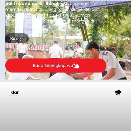
Pria Asal Pemogan Ditemukan
Tak Bernyawa di Pantai
Purnama
balitribune.co.id I Gianyar -
Seorang pria asal
Lingkungan Dalem, Pemogan, Denpasar Selatan,
Kota Denpasar, yang diketahui bernama I Kadek
Dedi Wiranata (35), ditemukan tidak bernyawa di
pesisir Pantai Purnama, Sukawati.
Sebelum ditemukan meninggal dunia, korban
sempat memberitahukan lokasi terakhirnya
melalui pesan singkat WhatsApp dan juga
mengirimkan foto dua botol pembersih lantai ke
istrinya.
Gianyar
Submitted by
contributor
on
Thu, 08/06/2026 - 21:06
Baca Selengkapnya