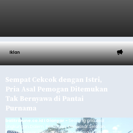
Iklan