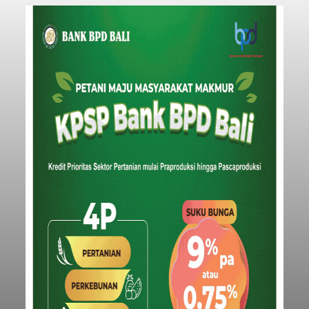
Iklan