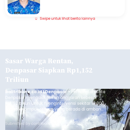
Swipe untuk lihat berita lainnya
Sasar Warga Rentan,
Denpasar Siapkan Rp1,152
Triliun
balitribune.co.id I Denpasar -
Pemerintah Kota
Denpasar mengalokasikan anggaran sebesar
Rp1,152 triliun untuk mengintervensi sekitar 18.000
warga kelompok rentan yang berada di ambang
garis kemiskinan. Langkah strategis ini diambil
guna menjaga masyarakat yang berada pada
Submitted by
contributor
on
Thu, 08/06/2026 - 21:31
kelompok desil 5 dan 6 tersebut agar tidak