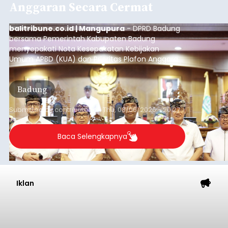
Diduga Ilegal, Satpol PP
Hentikan Aktivitas
Pengerukan Lahan di
Temukus
balitribune.co.id I Singaraja -
Pemerintah
Kabupaten Buleleng menghentikan aktivitas
pengerukan lahan di Banjar Dinas Bingin Banjah,
Desa Temukus, Kecamatan Banjar, setelah
ditemukan indikasi kegiatan pengambilan
material yang tidak sesuai dengan peruntukan
Buleleng
kawasan.
Submitted by
contributor
on
Thu, 08/06/2026 - 20:29
Baca Selengkapnya