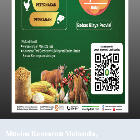
Iklan