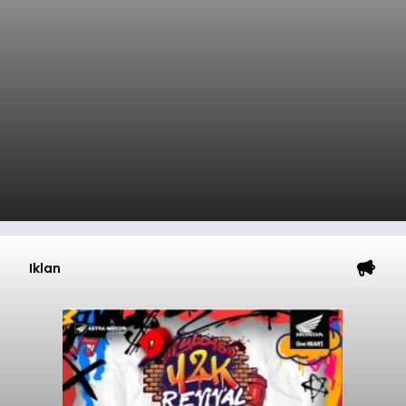
Pendapatan Asli Daerah (PAD) pada tahun
anggaran 2027.
Optimalisasi penerimaan dari sisi PAD itu dirasa
perlu karena APBD Tabanan pada 2027 diproyeksi
mengalami penurunan pendapatan, terutama
akibat pemangkasan dana Transfer Ke Luar
Daerah (TKD) dari pemerintah pusat.
Tabanan
Submitted by
contributor
on
Thu, 08/06/2026 - 20:33
Baca Selengkapnya
Iklan