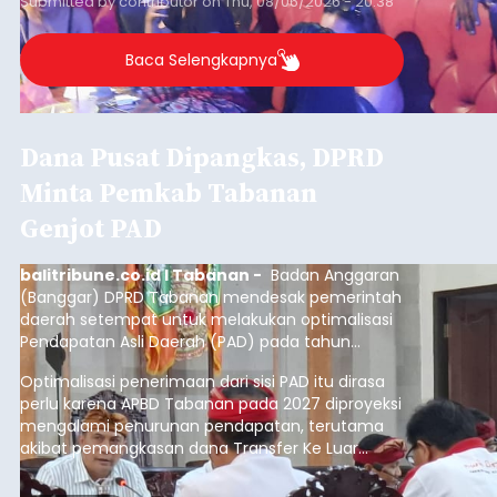
Iklan
Klarifikasi Perizinan, 4 Kafe
di Desa Baha Dipanggil Satpol
PP Badung
balitribune.co.id I Mangupura -
Satuan Polisi
Pamong Praja (Satpol PP) Kabupaten Badung
memanggil pengelola empat kafe di Desa Baha,
Kecamatan Mengwi, untuk diminta klarifikasi
terkait kelengkapan perizinan usaha pada Kamis