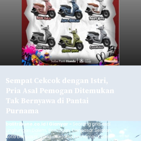
Dedi Wiranata (35), ditemukan tidak bernyawa di
pesisir Pantai Purnama, Sukawati.
Sebelum ditemukan meninggal dunia, korban
sempat memberitahukan lokasi terakhirnya
melalui pesan singkat WhatsApp dan juga
mengirimkan foto dua botol pembersih lantai ke
istrinya.
Gianyar
Submitted by
contributor
on
Thu, 08/06/2026 - 21:06
Baca Selengkapnya
Sambut HUT RI, Rutan Bangli
Gelar Pemeriksaan Kesehatan
Gratis