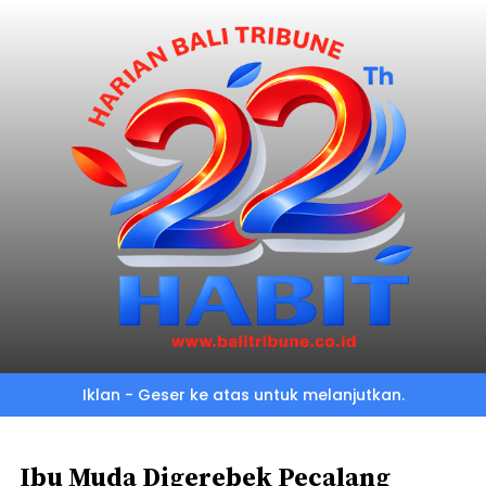
Skip
to
main
content
Iklan - Geser ke atas untuk melanjutkan.
Ibu Muda Digerebek Pecalang