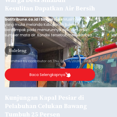
Iklan
Klarifikasi Perizinan, 4 Kafe
di Desa Baha Dipanggil Satpol
PP Badung
balitribune.co.id I Mangupura -
Satuan Polisi
Pamong Praja (Satpol PP) Kabupaten Badung
memanggil pengelola empat kafe di Desa Baha,
Kecamatan Mengwi, untuk diminta klarifikasi
terkait kelengkapan perizinan usaha pada Kamis
Langkah tersebut dilakukan menyusul hasil sidak
(6/8/2026).
yang digelar petugas pada Rabu (5/8/2026)
malam.