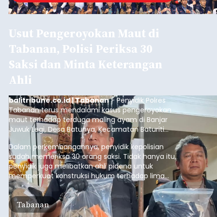
Usut Pengeroyokan Maut di
Tabanan, Polisi Periksa 30
Saksi dan Minta Keterangan
Ahli
balitribune.co.id | Tabanan
- Penyidik Polres
Tabanan terus mendalami kasus pengeroyokan
maut terhadap terduga maling ayam di Banjar
Juwuk Legi, Desa Batunya, Kecamatan Baturiti
yang terjadi beberapa waktu lalu.
Dalam perkembangannya, penyidik kepolisian
sudah memeriksa 30 orang saksi. Tidak hanya itu,
penyidik juga melibatkan ahli pidana untuk
memperkuat konstruksi hukum terhadap lima
orang tersangka yang saat ini ditahan.
Tabanan