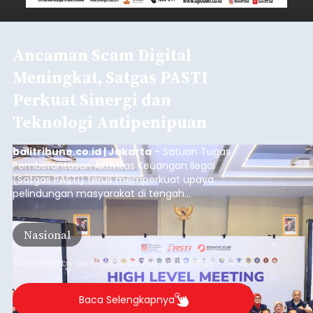
Ancaman Scam Digital
Meningkat, Satgas PASTI
Perkuat Sinergi dan
Teknologi Antipenipuan
balitribune.co.id | Jakarta
- Satuan Tugas
Pemberantasan Aktivitas Keuangan Ilegal
(Satgas PASTI) terus memperkuat upaya
pelindungan masyarakat di tengah
meningkatnya ancaman penipuan digital yang
semakin kompleks.
Nasional
Submitted by
contributor
on
Thu, 08/06/2026 - 09:45
Baca Selengkapnya