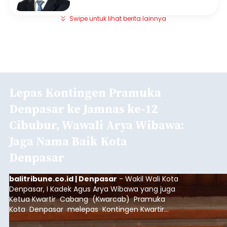
Swipe untuk lihat berita lainnya
Lepas Kontingen Pramuka
Denpasar ke Jamnas ke-12
Cibubur, Wawali Arya Wibawa:
Jaga Nama Baik Kota
Denpasar
balitribune.co.id | Denpasar
- Wakil Wali Kota
Denpasar, I Kadek Agus Arya Wibawa yang juga
Ketua Kwartir Cabang (Kwarcab) Pramuka
Kota Denpasar melepas Kontingen Kwartir
Cabang Gerakan Pramuka Denpasar yang akan