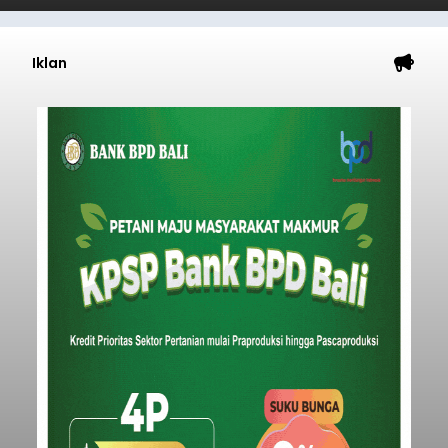
Iklan