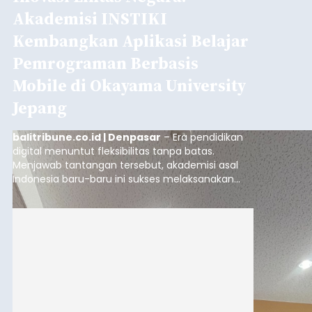
Akademisi INSTIKI
Kembangkan Aplikasi Belajar
Pemrograman Berbasis
Mobile di Okayama University
Jepang
balitribune.co.id | Denpasar
– Era pendidikan
digital menuntut fleksibilitas tanpa batas.
Menjawab tantangan tersebut, akademisi asal
Indonesia baru-baru ini sukses melaksanakan
program Pengabdian Kepada Masyarakat (PKM)
skala internasional di Distributed Systems
Laboratory, Okayama University, Jepang.