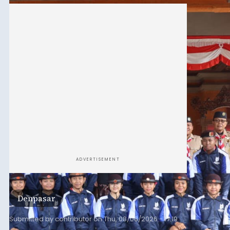
mengikuti Jambore Nasional Pramuka ke-12
Tahun 2026 di Bumi Perkemahan Cibubur,
Jakarta Timur.
ADVERTISEMENT
Denpasar
Submitted by
contributor
on
Thu, 08/06/2026 - 17:19