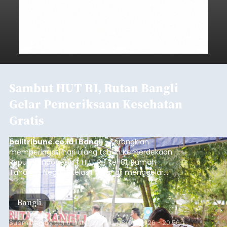
Sambut HUT RI, Rutan Bangli
Gelar Pemeriksaan Kesehatan
Gratis
balitribune.co.id I Bangli -
Serangkian
memperingati hari ulang tahun Kemerdekaan
Republik Indonesia ( HUT RI) ke-81, Rumah
Tahanan Negara Kelas II B Bangli menggelar
kegiatan pemeriksaan kesehatan gratis, Rabu
(6/8/2026).
Bangli
Submitted by
contributor
on
Thu, 08/06/2026 - 20:56