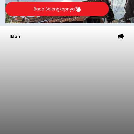
merosot ke kategori miskin.
Baca Selengkapnya
Iklan