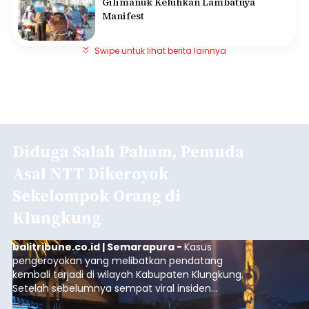
Gilimanuk Keluhkan Lambatnya
Manifest
Swipe untuk lihat berita lainnya
Diduga Salah Paham, Pemuda
Asal NTT Dikeroyok
Sekelompok Orang di
Klungkung
balitribune.co.id | Semarapura -
Kasus
pengeroyokan yang melibatkan pendatang
kembali terjadi di wilayah Kabupaten Klungkung.
Setelah sebelumnya sempat viral insiden
keributan di barat Pasar Galiran, peristiwa serupa