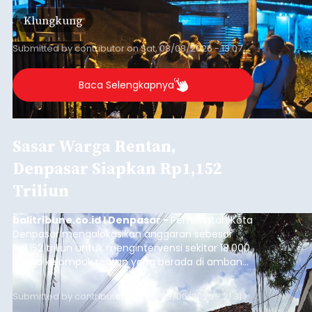
kini menimpa seorang pemuda asal Kabupaten
Klungkung
Sumba Barat Daya (SBD), Nusa Tenggara Timur
(NTT).
Submitted by
contributor
on
Sat, 08/08/2026 - 13:07
Baca Selengkapnya
Sasar Warga Rentan,
Denpasar Siapkan Rp1,152
Triliun
balitribune.co.id I Denpasar -
Pemerintah Kota
Denpasar mengalokasikan anggaran sebesar
Rp1,152 triliun untuk mengintervensi sekitar 18.000
warga kelompok rentan yang berada di ambang
garis kemiskinan. Langkah strategis ini diambil
guna menjaga masyarakat yang berada pada
Submitted by
contributor
on
Thu, 08/06/2026 - 21:31
kelompok desil 5 dan 6 tersebut agar tidak