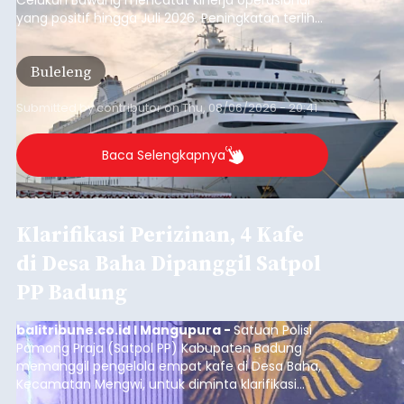
yang positif hingga Juli 2026. Peningkatan terlihat
dari arus kapal yang mencapai 1,48 juta Gross
Tonnage (GT), atau tumbuh 12,4 persen
Buleleng
dibandingkan periode yang sama tahun lalu
yang tercatat sebesar 1,32 juta GT.
Submitted by
contributor
on
Thu, 08/06/2026 - 20:41
Baca Selengkapnya
Klarifikasi Perizinan, 4 Kafe
di Desa Baha Dipanggil Satpol
PP Badung
balitribune.co.id I Mangupura -
Satuan Polisi
Pamong Praja (Satpol PP) Kabupaten Badung
memanggil pengelola empat kafe di Desa Baha,
Kecamatan Mengwi, untuk diminta klarifikasi
terkait kelengkapan perizinan usaha pada Kamis