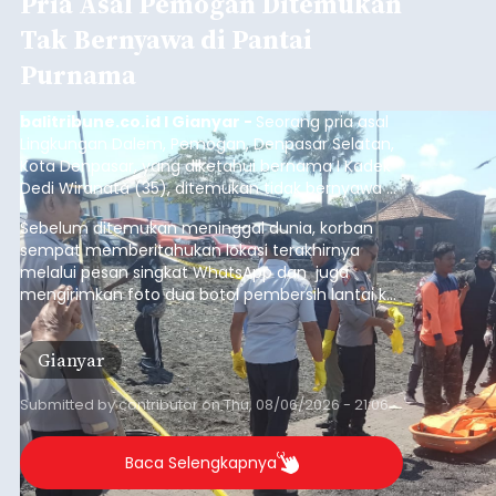
Pria Asal Pemogan Ditemukan
Tak Bernyawa di Pantai
Purnama
balitribune.co.id I Gianyar -
Seorang pria asal
Lingkungan Dalem, Pemogan, Denpasar Selatan,
Kota Denpasar, yang diketahui bernama I Kadek
Dedi Wiranata (35), ditemukan tidak bernyawa di
pesisir Pantai Purnama, Sukawati.
Sebelum ditemukan meninggal dunia, korban
sempat memberitahukan lokasi terakhirnya
melalui pesan singkat WhatsApp dan juga
mengirimkan foto dua botol pembersih lantai ke
istrinya.
Gianyar
Submitted by
contributor
on
Thu, 08/06/2026 - 21:06
Baca Selengkapnya