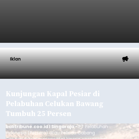
Iklan
Kunjungan Kapal Pesiar di
Pelabuhan Celukan Bawang
Tumbuh 25 Persen
balitribune.coo.id I Singaraja -
PT Pelabuhan
Indonesia (Persero) atau Pelindo Cabang
Celukan Bawang mencatat kinerja operasional