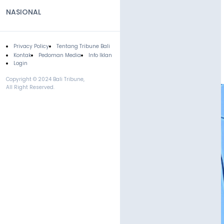
NASIONAL
Privacy Policy
Tentang Tribune Bali
Footer
Kontak
Pedoman Media
Info Iklan
Login
Copyright © 2024 Bali Tribune,
All Right Reserved.