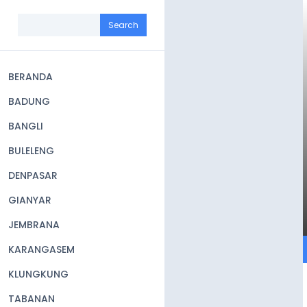
Skip
to
Search
main
content
BERANDA
Main
BADUNG
navigation
BANGLI
BULELENG
DENPASAR
GIANYAR
JEMBRANA
KARANGASEM
KLUNGKUNG
TABANAN