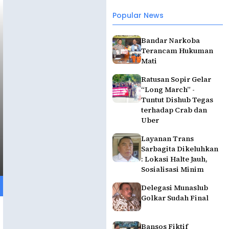
Popular News
Bandar Narkoba
Terancam Hukuman
Mati
Ratusan Sopir Gelar
“Long March” -
Tuntut Dishub Tegas
terhadap Crab dan
Uber
Layanan Trans
Sarbagita Dikeluhkan
: Lokasi Halte Jauh,
Sosialisasi Minim
Delegasi Munaslub
Golkar Sudah Final
Bansos Fiktif