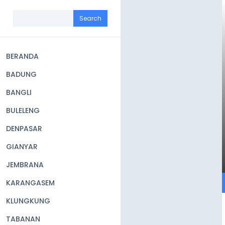
Skip
to
Search
main
content
BERANDA
Main
BADUNG
navigation
BANGLI
BULELENG
DENPASAR
GIANYAR
JEMBRANA
KARANGASEM
KLUNGKUNG
TABANAN