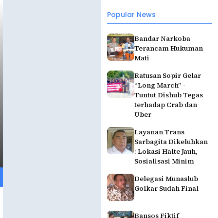
Popular News
Bandar Narkoba
Terancam Hukuman
Mati
Ratusan Sopir Gelar
“Long March” -
Tuntut Dishub Tegas
terhadap Crab dan
Uber
Layanan Trans
Sarbagita Dikeluhkan
: Lokasi Halte Jauh,
Sosialisasi Minim
Delegasi Munaslub
Golkar Sudah Final
Bansos Fiktif