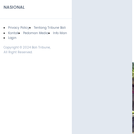
NASIONAL
Privacy Policy
Tentang Tribune Bali
Footer
Kontak
Pedoman Media
Info Iklan
Login
Copyright © 2024 Bali Tribune,
All Right Reserved.