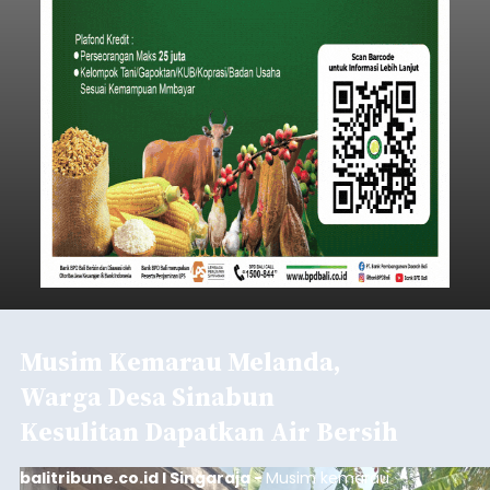
Musim Kemarau Melanda,
Warga Desa Sinabun
Kesulitan Dapatkan Air Bersih
balitribune.co.id I Singaraja -
Musim kemarau