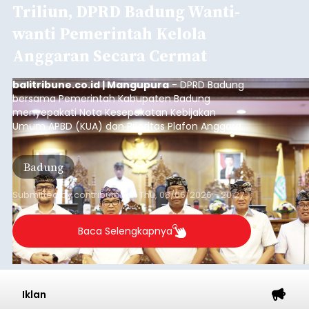
Triliun, DPRD Badung Wanti-
wanti Pemerintah Kelola
Anggaran Secara Cermat
balitribune.co.id | Mangupura
- DPRD Badung
bersama Pemerintah Kabupaten Badung
menyepakati Nota Kesepakatan Kebijakan
Umum APBD (KUA) dan Prioritas Plafon Anggaran
Sementara (PPAS) Tahun Anggaran 2027 dalam
rapat paripurna yang digelar di Gedung DPRD
Badung
Badung, Kamis (6/8/2026).
Submitted by
contributor
on
Thu, 08/06/2026 - 20:27
Baca Selengkapnya
Iklan