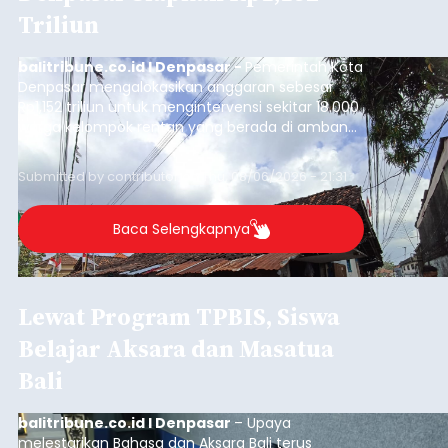
Triliun
balitribune.co.id I Denpasar -
Pemerintah Kota
Denpasar mengalokasikan anggaran sebesar
Rp1,152 triliun untuk mengintervensi sekitar 18.000
warga kelompok rentan yang berada di ambang
garis kemiskinan. Langkah strategis ini diambil
guna menjaga masyarakat yang berada pada
Submitted by
contributor
on
Thu, 08/06/2026 - 21:31
kelompok desil 5 dan 6 tersebut agar tidak
merosot ke kategori miskin.
Baca Selengkapnya
Lewat Program TPBIS, Siswa
Belajar Aksara dan Masatua
Bali
balitribune.co.id I Denpasar
– Upaya
melestarikan Bahasa dan Aksara Bali terus