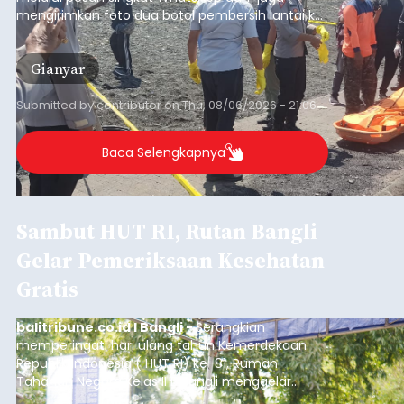
mengirimkan foto dua botol pembersih lantai ke
istrinya.
Gianyar
Submitted by
contributor
on
Thu, 08/06/2026 - 21:06
Baca Selengkapnya
Sambut HUT RI, Rutan Bangli
Gelar Pemeriksaan Kesehatan
Gratis
balitribune.co.id I Bangli -
Serangkian
memperingati hari ulang tahun Kemerdekaan
Republik Indonesia ( HUT RI) ke-81, Rumah
Tahanan Negara Kelas II B Bangli menggelar
kegiatan pemeriksaan kesehatan gratis, Rabu