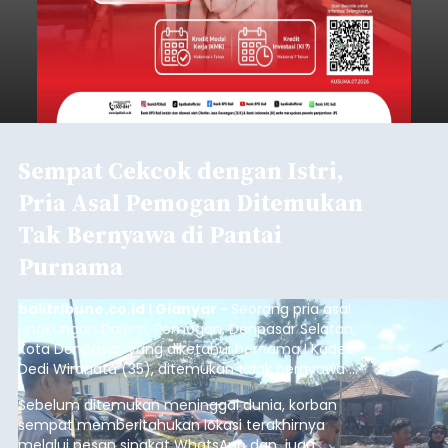
Sempat Cekcok dengan Istri,
Pria Asal Pemogan Ditemukan
Tak Bernyawa di Pantai
Purnama
balitribune.co.id I Gianyar -
Seorang pria asal
Lingkungan Dalem, Pemogan, Denpasar Selatan,
Kota Denpasar, yang diketahui bernama I Kadek
Dedi Wiranata (35), ditemukan tidak bernyawa di
pesisir Pantai Purnama, Sukawati.
Sebelum ditemukan meninggal dunia, korban
sempat memberitahukan lokasi terakhirnya
melalui pesan singkat WhatsApp dan juga