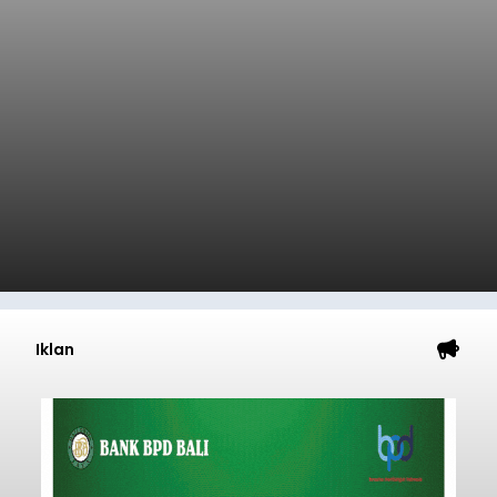
Iklan