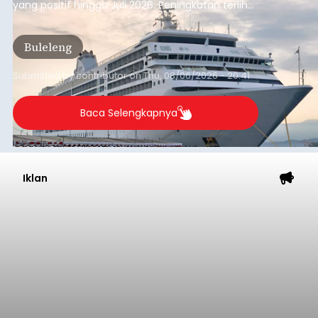
yang positif hingga Juli 2026. Peningkatan terlihat
dari arus kapal yang mencapai 1,48 juta Gross
Tonnage (GT), atau tumbuh 12,4 persen
Buleleng
dibandingkan periode yang sama tahun lalu
yang tercatat sebesar 1,32 juta GT.
Submitted by
contributor
on
Thu, 08/06/2026 - 20:41
Baca Selengkapnya
Iklan