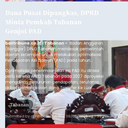
Dana Pusat Dipangkas, DPRD
Minta Pemkab Tabanan
Genjot PAD
balitribune.co.id I Tabanan -
Badan Anggaran
(Banggar) DPRD Tabanan mendesak pemerintah
daerah setempat untuk melakukan optimalisasi
Pendapatan Asli Daerah (PAD) pada tahun
anggaran 2027.
Optimalisasi penerimaan dari sisi PAD itu dirasa
perlu karena APBD Tabanan pada 2027 diproyeksi
mengalami penurunan pendapatan, terutama
akibat pemangkasan dana Transfer Ke Luar
Daerah (TKD) dari pemerintah pusat.
Tabanan
Submitted by
contributor
on
Thu, 08/06/2026 - 20:33