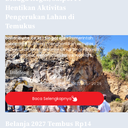
Hentikan Aktivitas
Pengerukan Lahan di
Temukus
balitribune.co.id I Singaraja -
Pemerintah
Kabupaten Buleleng menghentikan aktivitas
pengerukan lahan di Banjar Dinas Bingin Banjah,
Desa Temukus, Kecamatan Banjar, setelah
ditemukan indikasi kegiatan pengambilan
material yang tidak sesuai dengan peruntukan
Buleleng
kawasan.
Submitted by
contributor
on
Thu, 08/06/2026 - 20:29
Baca Selengkapnya
Belanja 2027 Tembus Rp14