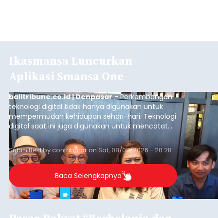
Ikasmansa Luncurkan
Aplikasi Smansa One
balitribune.co.id | Denpasar
- Perkembangan
teknologi digital tidak hanya digunakan untuk
mempermudah kehidupan sehari-hari. Teknologi
digital saat ini juga digunakan untuk mencatat
dan mengelola data base alumni dari suatu
sekolah, salah satunya adalah alumni SMA 1
Submitted by
contributor
on
Sat, 08/08/2026 - 20:28
Denpasar.
Baca Selengkapnya