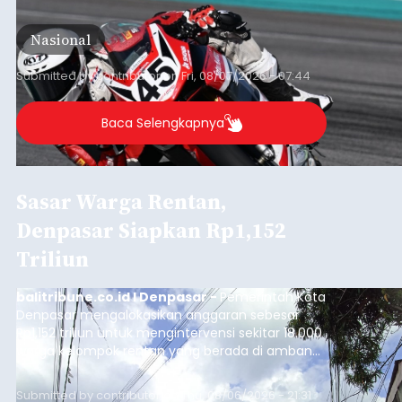
berlangsung di Pertamina Mandalika
International Circuit, Lombok, Nusa Tenggara
Nasional
Barat, pada 7–9 Agustus 2026.
Submitted by
contributor
on
Fri, 08/07/2026 - 07:44
Baca Selengkapnya
Sasar Warga Rentan,
Denpasar Siapkan Rp1,152
Triliun
balitribune.co.id I Denpasar -
Pemerintah Kota
Denpasar mengalokasikan anggaran sebesar
Rp1,152 triliun untuk mengintervensi sekitar 18.000
warga kelompok rentan yang berada di ambang
garis kemiskinan. Langkah strategis ini diambil
guna menjaga masyarakat yang berada pada
Submitted by
contributor
on
Thu, 08/06/2026 - 21:31