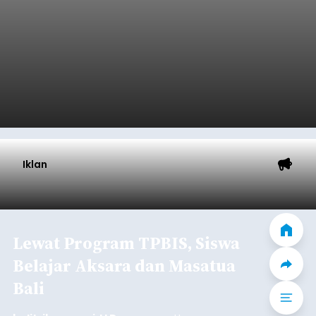
Iklan
Lewat Program TPBIS, Siswa
Belajar Aksara dan Masatua
Bali