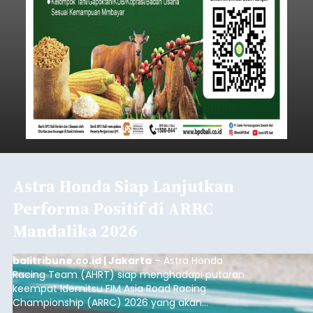
Astra Honda Siap Lanjutkan
Performa Positif di ARRC
Mandalika 2026
balitribune.co.id | Jakarta
– Astra Honda
Racing Team (AHRT) siap menghadapi putaran
keempat Idemitsu FIM Asia Road Racing
Championship (ARRC) 2026 yang akan