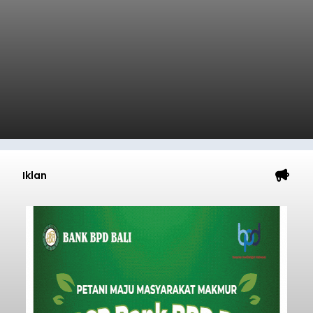
Iklan