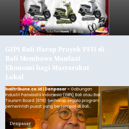
GIPI Bali Harap Proyek PFII di
Bali Membawa Manfaat
Ekonomi bagi Masyarakat
Lokal
balitribune.co.id | Denpasar -
Gabungan
Industri Pariwisata Indonesia (GIPI) Bali atau Bali
Tourism Board (BTB) berharap segala program
pemerintah pusat yang bertempat di Bali
membawa dampak positif bagi masyarakat lokal.
"Program pemerintah ini (Bali sebagai Pusat
Denpasar
Finansial Internasional Indonesia/PFII) harus