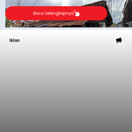
kelompok desil 5 dan 6 tersebut agar tidak
merosot ke kategori miskin.
Baca Selengkapnya
Iklan