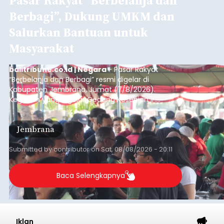
Pasar Rakyat “Berbelanja dan
Berbagi”, Dukung UMKM dan
Salurkan Bantuan untuk
Masyarakat
balitribune.co.id | Negara
- Pasar Rakyat
“Berbelanja dan Berbagi” resmi digelar di
Kabupaten Jembrana, Jumat (7/8/2026).
Kegiatan yang digelar Gedung Kesenian Ir.
Soekarno ini memadukan pemberdayaan
ekonomi masyarakat dengan aksi sosial tersebut
Jembrana
mendapat antusiasme tinggi dan mencatat nilai
transaksi mencapai Rp672.733.200.
Submitted by
contributor
on
Sat, 08/08/2026 - 20:11
Baca Selengkapnya
Iklan