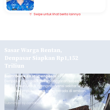
Swipe untuk lihat berita lainnya
Sasar Warga Rentan,
Denpasar Siapkan Rp1,152
Triliun
balitribune.co.id I Denpasar -
Pemerintah Kota
Denpasar mengalokasikan anggaran sebesar
Rp1,152 triliun untuk mengintervensi sekitar 18.000
warga kelompok rentan yang berada di ambang
garis kemiskinan. Langkah strategis ini diambil
guna menjaga masyarakat yang berada pada
Submitted by
contributor
on
Thu, 08/06/2026 - 21:31
kelompok desil 5 dan 6 tersebut agar tidak