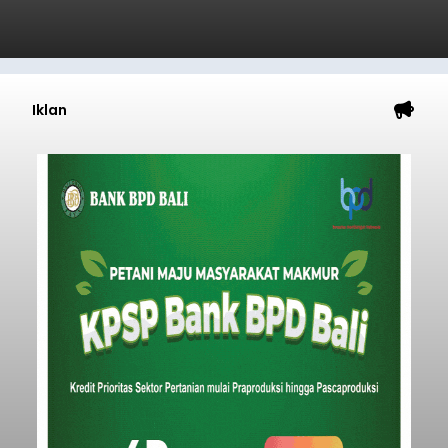
Iklan