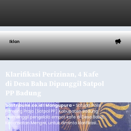
Iklan
Klarifikasi Perizinan, 4 Kafe
di Desa Baha Dipanggil Satpol
PP Badung
balitribune.co.id I Mangupura -
Satuan Polisi
Pamong Praja (Satpol PP) Kabupaten Badung
memanggil pengelola empat kafe di Desa Baha,
Kecamatan Mengwi, untuk diminta klarifikasi
terkait kelengkapan perizinan usaha pada Kamis