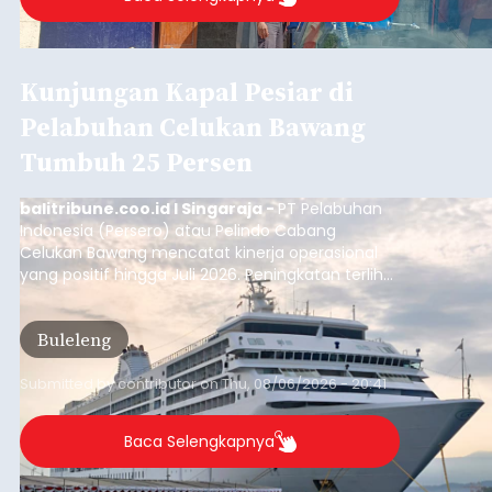
Kunjungan Kapal Pesiar di
Pelabuhan Celukan Bawang
Tumbuh 25 Persen
balitribune.coo.id I Singaraja -
PT Pelabuhan
Indonesia (Persero) atau Pelindo Cabang
Celukan Bawang mencatat kinerja operasional
yang positif hingga Juli 2026. Peningkatan terlihat
dari arus kapal yang mencapai 1,48 juta Gross
Tonnage (GT), atau tumbuh 12,4 persen
Buleleng
dibandingkan periode yang sama tahun lalu
yang tercatat sebesar 1,32 juta GT.
Submitted by
contributor
on
Thu, 08/06/2026 - 20:41
Baca Selengkapnya