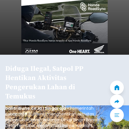
Diduga Ilegal, Satpol PP
Hentikan Aktivitas
Pengerukan Lahan di
Temukus
balitribune.co.id I Singaraja -
Pemerintah
Kabupaten Buleleng menghentikan aktivitas
pengerukan lahan di Banjar Dinas Bingin Banjah,
Desa Temukus, Kecamatan Banjar, setelah