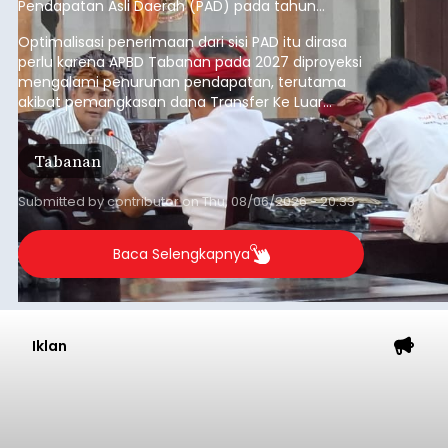
Pendapatan Asli Daerah (PAD) pada tahun
anggaran 2027.
Optimalisasi penerimaan dari sisi PAD itu dirasa
perlu karena APBD Tabanan pada 2027 diproyeksi
mengalami penurunan pendapatan, terutama
akibat pemangkasan dana Transfer Ke Luar
Daerah (TKD) dari pemerintah pusat.
Tabanan
Submitted by
contributor
on
Thu, 08/06/2026 - 20:33
Baca Selengkapnya
Iklan