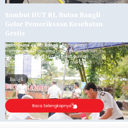
Sambut HUT RI, Rutan Bangli
Gelar Pemeriksaan Kesehatan
Gratis
balitribune.co.id I Bangli -
Serangkian
memperingati hari ulang tahun Kemerdekaan
Republik Indonesia ( HUT RI) ke-81, Rumah
Tahanan Negara Kelas II B Bangli menggelar
kegiatan pemeriksaan kesehatan gratis, Rabu
(6/8/2026).
Bangli
Submitted by
contributor
on
Thu, 08/06/2026 - 20:56
Baca Selengkapnya