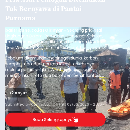
Tak Bernyawa di Pantai
Purnama
balitribune.co.id I Gianyar -
Seorang pria asal
Lingkungan Dalem, Pemogan, Denpasar Selatan,
Kota Denpasar, yang diketahui bernama I Kadek
Dedi Wiranata (35), ditemukan tidak bernyawa di
pesisir Pantai Purnama, Sukawati.
Sebelum ditemukan meninggal dunia, korban
sempat memberitahukan lokasi terakhirnya
melalui pesan singkat WhatsApp dan juga
mengirimkan foto dua botol pembersih lantai ke
istrinya.
Gianyar
Submitted by
contributor
on
Thu, 08/06/2026 - 21:06
Baca Selengkapnya